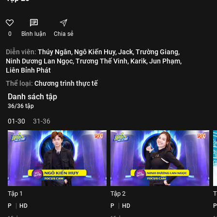
0
Bình luận
Chia sẻ
Diễn viên:
Thúy Ngân,
Ngô Kiến Huy,
Jack,
Trường Giang,
Ninh Dương Lan Ngọc,
Trương Thế Vinh,
Karik,
Jun Phạm,
Liên Bỉnh Phát
Thể loại:
Chương trình thực tế
Danh sách tập
36/36 tập
01-30
31-36
Tập 1
Tập 2
T
P
HD
P
HD
P