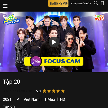
Nhập mã VieON
ĐĂNG KÝ VIP
Tập 20
3.636.651
lượt xem
5.0
2021
P
Việt Nam
1 Mùa
HD
Tập 20