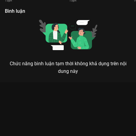
15ph
15ph
1
Bình luận
Chức năng bình luận tạm thời không khả dụng trên nội
dung này
Xem Tập 20 RNM Focus Cam - 36 Tập của Việt Nam có sự
tham gia của . Thuộc thể loại: TV show