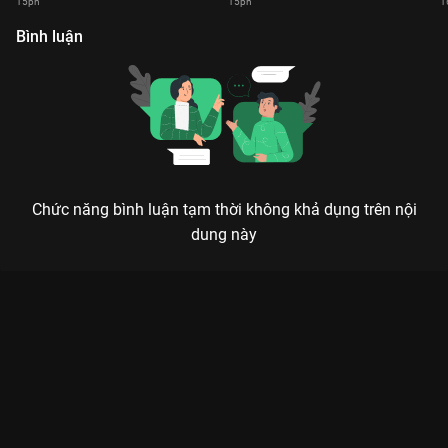
15ph
15ph
1
Bình luận
Chức năng bình luận tạm thời không khả dụng trên nội
dung này
Xem Tập 10 RNM Focus Cam - 36 Tập của Việt Nam có sự
tham gia của . Thuộc thể loại: TV show