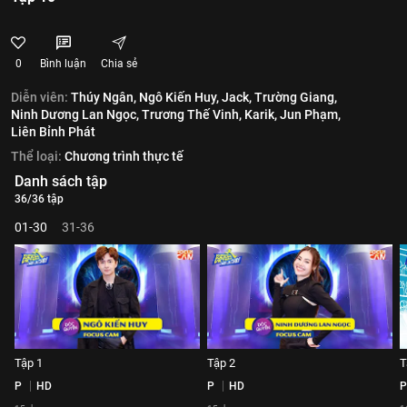
0
Bình luận
Chia sẻ
Diễn viên:
Thúy Ngân,
Ngô Kiến Huy,
Jack,
Trường Giang,
Ninh Dương Lan Ngọc,
Trương Thế Vinh,
Karik,
Jun Phạm,
Liên Bỉnh Phát
Thể loại:
Chương trình thực tế
Danh sách tập
36/36 tập
01-30
31-36
Tập 1
Tập 2
T
P
HD
P
HD
P