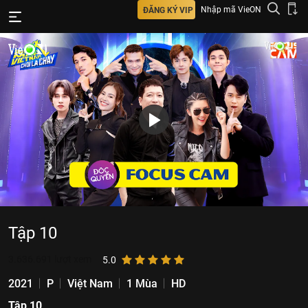
Nhập mã VieON
ĐĂNG KÝ VIP
Tập 10
3.636.691
lượt xem
5.0
2021
P
Việt Nam
1 Mùa
HD
Tập 10