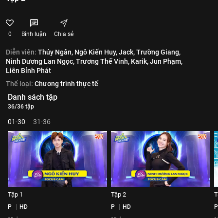
0
Bình luận
Chia sẻ
Diễn viên:
Thúy Ngân,
Ngô Kiến Huy,
Jack,
Trường Giang,
Ninh Dương Lan Ngọc,
Trương Thế Vinh,
Karik,
Jun Phạm,
Liên Bỉnh Phát
Thể loại:
Chương trình thực tế
Danh sách tập
36/36 tập
01-30
31-36
Tập 1
Tập 2
T
P
HD
P
HD
P