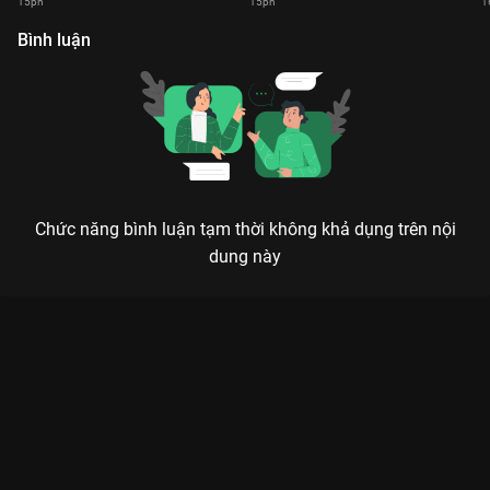
15ph
15ph
1
Bình luận
Chức năng bình luận tạm thời không khả dụng trên nội
dung này
Xem Tập 2 RNM Focus Cam - 36 Tập của Việt Nam có sự tham
gia của . Thuộc thể loại: TV show