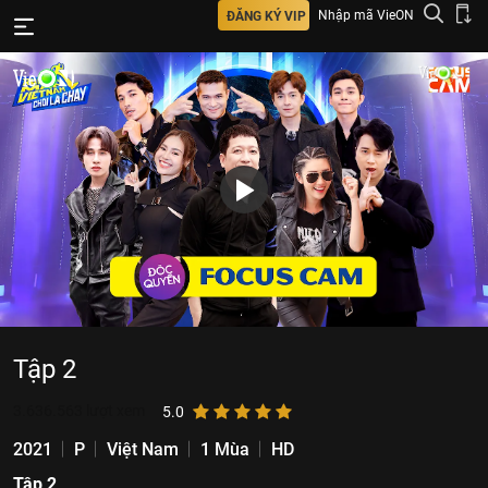
Nhập mã VieON
ĐĂNG KÝ VIP
Tập 2
3.636.563
lượt xem
5.0
2021
P
Việt Nam
1 Mùa
HD
Tập 2