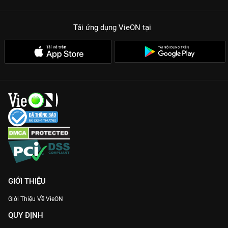
từ giới Underground với tư duy âm nhạc đột phá.
Cú twist nghẹt thở:
Những chiếc nón vàng quyền lực và những
Tải ứng dụng VieON
tại
màn lội ngược dòng ngoạn mục từ các thí sinh quái vật.
Đừng bỏ lỡ bất kỳ khoảnh khắc bùng nổ nào của
Rap Việt Mùa
2
. Truy cập
VieON
ngay để hòa mình vào dòng chảy văn hóa
Hip-hop hiện đại và tiếp thêm lửa cho các thí sinh trên con
đường chinh phục ước mơ!
GIỚI THIỆU
Giới Thiệu Về VieON
QUY ĐỊNH