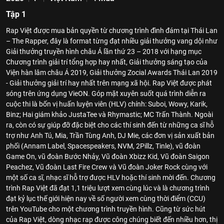
Tập 1
Rap Việt được mua bản quyền từ chương trình đình đám tại Thái Lan
– The Rapper, đây là format từng đạt nhiều giải thưởng vang dội như
Giải thưởng truyền hình châu Á lần thứ 23 – 2018 với hạng mục
Chương trình giải trí tổng hợp hay nhất, Giải thưởng sáng tạo của
Viện hàn lâm châu Á 2019, Giải thưởng Zocial Awards Thái Lan 2019
- Giải thưởng giải trí hay nhất trên mạng xã hội. Rap Việt được phát
sóng trên ứng dụng VieON. Góp mặt xuyên suốt quá trình diễn ra
cuộc thi là bốn vị huấn luyện viên (HLV) chính: Suboi, Wowy, Karik,
Binz; Hai giám khảo JustaTee và Rhymastic; MC Trấn Thành. Ngoài
ra, còn có sự giúp đỡ đặc biệt cho các thí sinh đến từ những ca sĩ hỗ
trợ như Anh Tú, Mia, Trần Tùng Anh, DJ Mie, các đơn vị sản xuất bản
phối (Annam Label, Spacespeakers, NVM, 2Pillz, Tinle), vũ đoàn
Game On, vũ đoàn Bước Nhảy, Vũ đoàn Xbizz Kid, Vũ đoàn Saigon
Peachez, Vũ đoàn Last Fire Crew và Vũ đoàn Joker Rock cùng với
một số ca sĩ, nhạc sĩ hỗ trợ được HLV hoặc thí sinh mời đến. Chương
trình Rap Việt đã đạt 1,1 triệu lượt xem cùng lúc và là chương trình
đạt kỷ lục thế giới hiện nay về số người xem cùng thời điểm (CCU)
trên YouTube cho một chương trình truyền hình. Cũng từ sức hút
của Rap Việt, dòng nhạc rap được công chúng biết đến nhiều hơn, thị