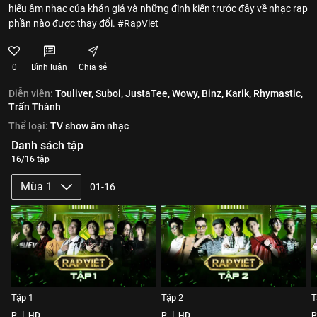
hiếu âm nhạc của khán giả và những định kiến trước đây về nhạc rap
phần nào được thay đổi. #RapViet
0
Bình luận
Chia sẻ
Diễn viên:
Touliver,
Suboi,
JustaTee,
Wowy,
Binz,
Karik,
Rhymastic,
Trấn Thành
Thể loại:
TV show âm nhạc
Danh sách tập
16/16 tập
Mùa 1
01-16
Tập 1
Tập 2
T
P
HD
P
HD
P