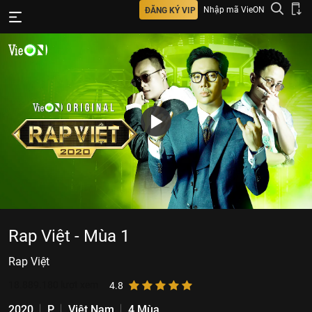
Nhập mã VieON
ĐĂNG KÝ VIP
Rap Việt - Mùa 1
Rap Việt
18.889.180
lượt xem
4.8
2020
P
Việt Nam
4 Mùa