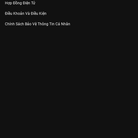
Hợp Đồng Điện Tử
Điều Khoản Và Điều Kiện
Chính Sách Bảo Vệ Thông Tin Cá Nhân
Chính Sách Bảo Vệ Người Tiêu Dùng Dễ Bị Tổn Thương
Thỏa Thuận Sử Dụng Dịch Vụ Mạng Xã Hội
THÔNG TIN
Thông Báo
Trung Tâm Hỗ Trợ
Liên Hệ
Góp Ý
Công ty Cổ phần VieON - Địa chỉ: Tầng 5, 222 Pasteur, Phường Xuân Hòa,
Thành phố Hồ Chí Minh
Email:
support@vieon.vn
| Hotline:
1800.599.920
(miễn phí)