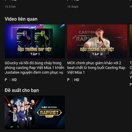
1h 37ph
1h 34ph
1
Video liên quan
GDucky và hồi đó bùng cháy trong
MCK chinh phục giám khảo với 2
T
phòng casting Rap Việt Mùa 1 khiến
beat chất lừ trong buổi Casting Rap
C
Justatee nguyện đem cơm phục vụ
Việt Mùa 1
J
V
P
HD
P
HD
P
Đề xuất cho bạn