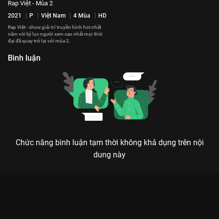
Rap Việt - Mùa 2
2021
P
Việt Nam
4 Mùa
HD
Rap Việt - show giải trí truyền hình hot nhất
năm với kỷ lục người xem cao nhất mọi thời
đại đã quay trở lại với mùa 2.
Bình luận
Chức năng bình luận tạm thời không khả dụng trên nội
dung này
RAP VIỆT MÙA 2 - SỰ TRỖI DẬY CỦA NHỮNG QUÁI KIỆT
UNDERGROUND
Hào quang không dành cho người bỏ cuộc, nó chỉ thuộc về kẻ dám cháy hết mình trên
sân khấu rực lửa của Rap Việt.