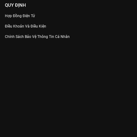
QUY ĐỊNH
Hợp Đồng Điện Tử
Điều Khoản Và Điều Kiện
Chính Sách Bảo Vệ Thông Tin Cá Nhân
Chính Sách Bảo Vệ Người Tiêu Dùng Dễ Bị Tổn Thương
Thỏa Thuận Sử Dụng Dịch Vụ Mạng Xã Hội
THÔNG TIN
Thông Báo
Trung Tâm Hỗ Trợ
Liên Hệ
Góp Ý
Công ty Cổ phần VieON - Địa chỉ: Tầng 5, 222 Pasteur, Phường Xuân Hòa,