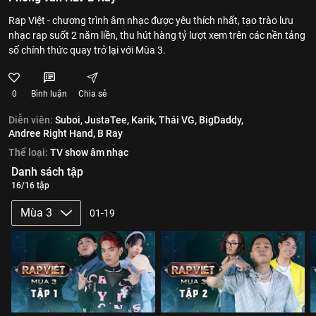
Rap Việt - chương trình âm nhạc được yêu thích nhất, tạo trào lưu
nhạc rap suốt 2 năm liền, thu hút hàng tỷ lượt xem trên các nền tảng
số chính thức quay trở lại với Mùa 3.
0
Bình luận
Chia sẻ
Diễn viên:
Suboi,
JustaTee,
Karik,
Thái VG,
BigDaddy,
Andree Right Hand,
B Ray
Thể loại:
TV show âm nhạc
Danh sách tập
16/16 tập
Mùa 3
01-19