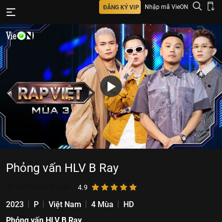
Nhập mã VieON
ĐĂNG KÝ VIP
Phỏng vấn HLV B Ray
39.047.004
lượt xem
4.9
2023
P
Việt Nam
4 Mùa
HD
Phỏng vấn HLV B Ray