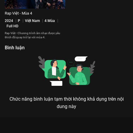
Rap Việt - Mùa 4
2024
P
Việt Nam
4 Mùa
Full HD
Rap Việt - Chương trình âm nhạc được yêu
thích đã quay trở lại với mùa 4.
Bình luận
Chức năng bình luận tạm thời không khả dụng trên nội
dung này
Xem Phỏng vấn HLV B Ray Rap Việt - Mùa 3 - 16 Tập của Việt
Nam có sự tham gia của Karik, BigDaddy, B Ray, JustaTee, Thái