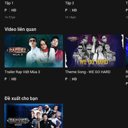
Tập 1
Tập 2
T
P
HD
P
HD
P
1h 57ph
1h 18ph
1
Video liên quan
Trailer Rap Việt Mùa 3
Theme Song - WE GO HARD
R
P
HD
P
HD
P
Đề xuất cho bạn