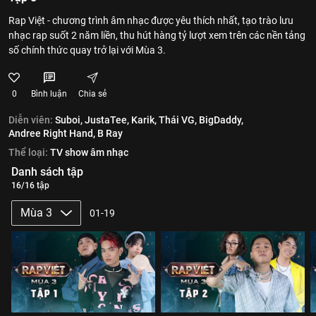
Rap Việt - chương trình âm nhạc được yêu thích nhất, tạo trào lưu
nhạc rap suốt 2 năm liền, thu hút hàng tỷ lượt xem trên các nền tảng
số chính thức quay trở lại với Mùa 3.
0
Bình luận
Chia sẻ
Diễn viên:
Suboi,
JustaTee,
Karik,
Thái VG,
BigDaddy,
Andree Right Hand,
B Ray
Thể loại:
TV show âm nhạc
Danh sách tập
16/16 tập
Mùa 3
01-19