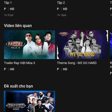
Tập 1
Tập 2
T
P
HD
P
HD
P
1h 57ph
1h 18ph
1
Video liên quan
Trailer Rap Việt Mùa 3
Theme Song - WE GO HARD
R
P
HD
P
HD
P
Đề xuất cho bạn