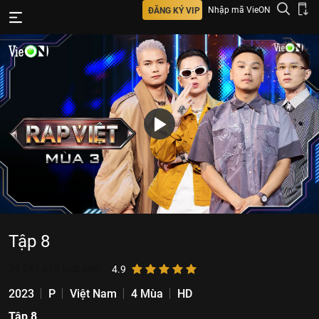
Nhập mã VieON
ĐĂNG KÝ VIP
Tập 8
39.047.612
lượt xem
4.9
2023
P
Việt Nam
4 Mùa
HD
Tập 8