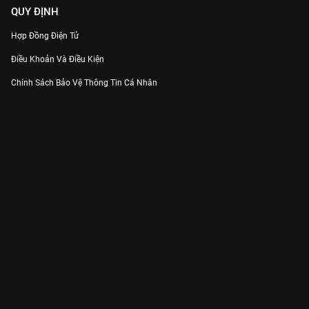
QUY ĐỊNH
Hợp Đồng Điện Tử
Điều Khoản Và Điều Kiện
Chính Sách Bảo Vệ Thông Tin Cá Nhân
Chính Sách Bảo Vệ Người Tiêu Dùng Dễ Bị Tổn Thương
Thỏa Thuận Sử Dụng Dịch Vụ Mạng Xã Hội
THÔNG TIN
Thông Báo
Trung Tâm Hỗ Trợ
Liên Hệ
Góp Ý
Công ty Cổ phần VieON - Địa chỉ: Tầng 5, 222 Pasteur, Phường Xuân Hòa,