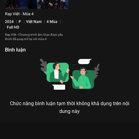
Rap Việt - Mùa 4
2024
P
Việt Nam
4 Mùa
Full HD
Rap Việt - Chương trình âm nhạc được yêu
thích đã quay trở lại với mùa 4.
Bình luận
Chức năng bình luận tạm thời không khả dụng trên nội
dung này
Xem Tập 8 Rap Việt - Mùa 3 - 16 Tập của Việt Nam có sự tham
gia của . Thuộc thể loại: TV show