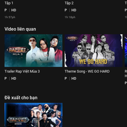
Tập 1
Tập 2
T
P
HD
P
HD
P
1h 57ph
1h 18ph
1
Video liên quan
Trailer Rap Việt Mùa 3
Theme Song - WE GO HARD
R
P
HD
P
HD
P
Đề xuất cho bạn