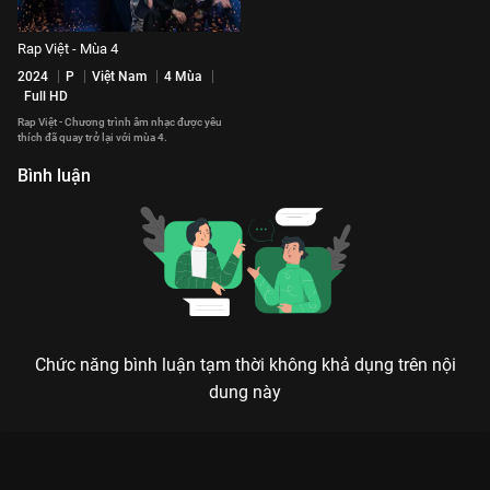
Rap Việt - Mùa 4
2024
P
Việt Nam
4 Mùa
Full HD
Rap Việt - Chương trình âm nhạc được yêu
thích đã quay trở lại với mùa 4.
Bình luận
Chức năng bình luận tạm thời không khả dụng trên nội
dung này
Xem Tập 7 Rap Việt - Mùa 3 - 16 Tập của Việt Nam có sự tham
gia của . Thuộc thể loại: TV show