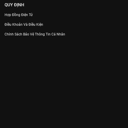
QUY ĐỊNH
Hợp Đồng Điện Tử
Điều Khoản Và Điều Kiện
Chính Sách Bảo Vệ Thông Tin Cá Nhân
Chính Sách Bảo Vệ Người Tiêu Dùng Dễ Bị Tổn Thương
Thỏa Thuận Sử Dụng Dịch Vụ Mạng Xã Hội
THÔNG TIN
Thông Báo
Trung Tâm Hỗ Trợ
Liên Hệ
Góp Ý
Công ty Cổ phần VieON - Địa chỉ: Tầng 5, 222 Pasteur, Phường Xuân Hòa,