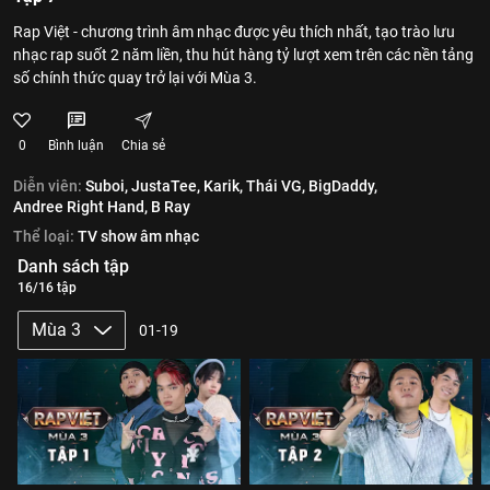
Rap Việt - chương trình âm nhạc được yêu thích nhất, tạo trào lưu
nhạc rap suốt 2 năm liền, thu hút hàng tỷ lượt xem trên các nền tảng
số chính thức quay trở lại với Mùa 3.
0
Bình luận
Chia sẻ
Diễn viên:
Suboi,
JustaTee,
Karik,
Thái VG,
BigDaddy,
Andree Right Hand,
B Ray
Thể loại:
TV show âm nhạc
Danh sách tập
16/16 tập
Mùa 3
01-19