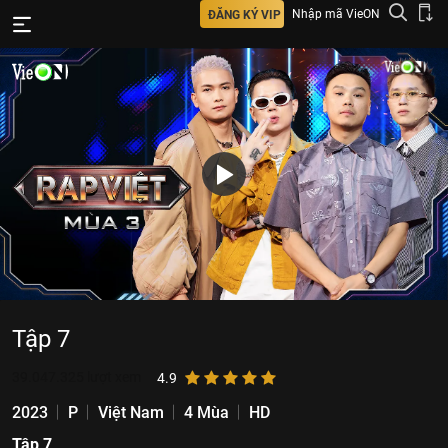
Nhập mã VieON
ĐĂNG KÝ VIP
Tập 7
39.047.325
lượt xem
4.9
2023
P
Việt Nam
4 Mùa
HD
Tập 7