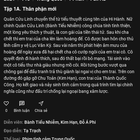
Tập 1A. Thân phận mới
Quân Cửu Linh chuyển thể từ tiểu thuyết cùng tên của Hi Hành. Nữ
chính Quân Cửu Linh (Bành Tiểu Nhiễm) công chúa tính tình thiện,
một lòng yêu thích y thuật, là con gái của tiền thái tử. Sau khi cha
chết thì em trai của cha lên làm hoàng đế. Cô được ban hôn cho thủ
lĩnh cấm y vệ Lục Vân Kỳ. Sau vài năm thì phát hiện âm mưu của
hoàng đế ngày xưa đã hại chết cha cô cướp ngôi của em trai cô. Cô
quyết định đi hành thích, sau đó thất bại rồi bỏ mạng. Tái sinh vào
một cô tiểu thư nhà giàu nhưng mồ côi. Rồi từng bước vượt qua
chông gai để đấu tranh trả thù giành lại ngai vị cho em trai. Trên con
đường đó gặp gỡ Chu Toản (Kim Hạn), con trai của Thành Quốc
Công. Họ kết giao và nảy sinh tình cảm trong quá trình tìm lại chính
nghĩa cũng như đấu trí chống lại ngoại bang xâm lược.
0
Bình luận
Chia sẻ
Diễn viên:
Bành Tiểu Nhiễm,
Kim Hạn,
Đỗ Á Phi
Đạo diễn:
Tạ Trạch
Thể loại:
Phim tình cảm Trung Quốc