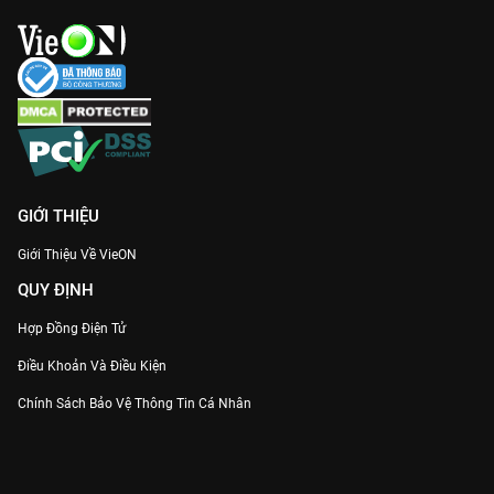
nam chính Kim Hạn đem lại những cung bậc cảm xúc mãnh
liệt, từ chiếm hữu đến hy sinh.
Kết lại,
Quân Cửu Linh
là một siêu phẩm cổ trang mẫu mực, kết
hợp hài hòa giữa yếu tố quyền mưu và tình cảm sâu sắc. Với
chất lượng Full HD sắc nét nhất trên
VieON
, bộ phim hứa hẹn
sẽ dẫn đầu xu hướng phim bộ hot nhất tuần mà bạn nhất định
phải cày ngay!
GIỚI THIỆU
Giới Thiệu Về VieON
QUY ĐỊNH
Hợp Đồng Điện Tử
Điều Khoản Và Điều Kiện
Chính Sách Bảo Vệ Thông Tin Cá Nhân
Chính Sách Bảo Vệ Người Tiêu Dùng Dễ Bị Tổn Thương
Thỏa Thuận Sử Dụng Dịch Vụ Mạng Xã Hội