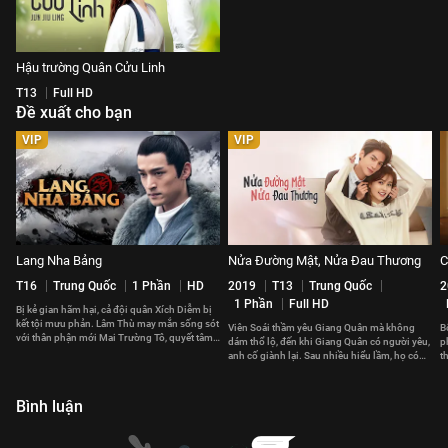
Hậu trường Quân Cửu Linh
T13
Full HD
Đề xuất cho bạn
VIP
VIP
Lang Nha Bảng
Nửa Đường Mật, Nửa Đau Thương
C
T16
Trung Quốc
1 Phần
HD
2019
T13
Trung Quốc
2
1 Phần
Full HD
Bị kẻ gian hãm hại, cả đội quân Xích Diễm bị
kết tội mưu phản. Lâm Thù may mắn sống sót
Viên Soái thầm yêu Giang Quân mà không
B
với thân phận mới Mai Trường Tô, quyết tâm
dám thổ lộ, đến khi Giang Quân có người yêu,
p
báo thù.
anh cố giành lại. Sau nhiều hiểu lầm, họ có
t
đến với nhau?
t
Bình luận