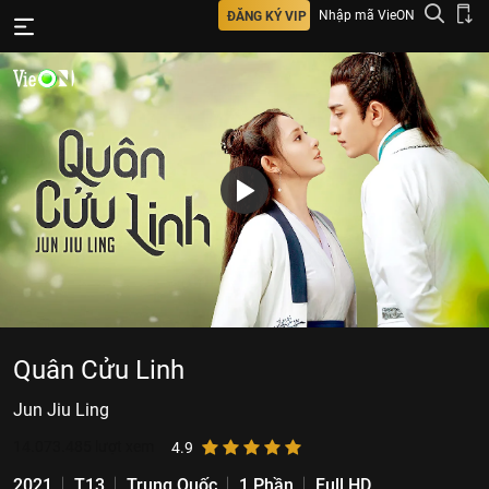
Nhập mã VieON
ĐĂNG KÝ VIP
Quân Cửu Linh
Jun Jiu Ling
14.073.485
lượt xem
4.9
2021
T13
Trung Quốc
1 Phần
Full HD