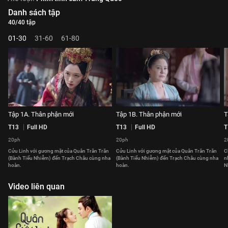
Danh sách tập
40/40 tập
01-30
31-60
61-80
Tập 1A. Thân phận mới
Tập 1B. Thân phận mới
T
T13
Full HD
T13
Full HD
T
20ph
20ph
2
Cửu Linh với gương mặt của Quân Trăn Trăn
Cửu Linh với gương mặt của Quân Trăn Trăn
C
(Bành Tiểu Nhiễm) đến Trạch Châu cùng nha
(Bành Tiểu Nhiễm) đến Trạch Châu cùng nha
n
hoàn.
hoàn.
N
Video liên quan