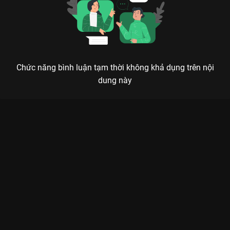
Chức năng bình luận tạm thời không khả dụng trên nội
dung này
QUÂN CỬU LINH: HÀNH TRÌNH NGHỊCH THIÊN CẢI MỆNH CỦA
NÀNG CÔNG CHÚA QUẬT CƯỜNG
Một mạng đổi một mạng, một thân xác đổi vạn kiếp trầm luân – Khi sự thật bị vùi lấp,
chỉ có máu và y thuật mới rửa sạch được hận thù.
Nếu bạn đã từng mê mẩn nàng Tiểu Phong trong
Đông Cung
,
thì chắc chắn không thể bỏ qua
Bành Tiểu Nhiễm
trong
Quân
Cửu Linh
trên
VieON
. Không còn là cô gái ngây thơ bị tình yêu
lừa dối, lần này Bành Tiểu Nhiễm hóa thân thành Sở Cửu Linh
– một công chúa mang trong mình mối thâm thù đại hận sau
khi phát hiện cái chết của cha là âm mưu soán ngôi của chính
người chú ruột. Sau một cuộc ám sát thất bại, nàng may mắn