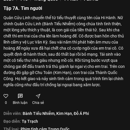
Tập 7A. Tìm người
Quân Cửu Linh chuyển thể từ tiểu thuyết cùng tên của Hi Hành. Nữ
chính Quân Cửu Linh (Bành Tiểu Nhiễm) công chúa tính tình thiện,
một lòng yêu thích y thuật, là con gái của tiền thái tử. Sau khi cha
chết thì em trai của cha lên làm hoàng đế. Cô được ban hôn cho thủ
lĩnh cấm y vệ Lục Vân Kỳ. Sau vài năm thì phát hiện âm mưu của
hoàng đế ngày xưa đã hại chết cha cô cướp ngôi của em trai cô. Cô
quyết định đi hành thích, sau đó thất bại rồi bỏ mạng. Tái sinh vào
một cô tiểu thư nhà giàu nhưng mồ côi. Rồi từng bước vượt qua
chông gai để đấu tranh trả thù giành lại ngai vị cho em trai. Trên con
đường đó gặp gỡ Chu Toản (Kim Hạn), con trai của Thành Quốc
Công. Họ kết giao và nảy sinh tình cảm trong quá trình tìm lại chính
nghĩa cũng như đấu trí chống lại ngoại bang xâm lược.
0
Bình luận
Chia sẻ
Diễn viên:
Bành Tiểu Nhiễm,
Kim Hạn,
Đỗ Á Phi
Đạo diễn:
Tạ Trạch
Thể loại:
Phim tình cảm Trung Quốc