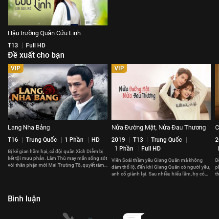
Hậu trường Quân Cửu Linh
T13
Full HD
Đề xuất cho bạn
VIP
VIP
Lang Nha Bảng
Nửa Đường Mật, Nửa Đau Thương
C
T16
Trung Quốc
1 Phần
HD
2019
T13
Trung Quốc
2
1 Phần
Full HD
Bị kẻ gian hãm hại, cả đội quân Xích Diễm bị
kết tội mưu phản. Lâm Thù may mắn sống sót
Viên Soái thầm yêu Giang Quân mà không
B
với thân phận mới Mai Trường Tô, quyết tâm
dám thổ lộ, đến khi Giang Quân có người yêu,
p
báo thù.
anh cố giành lại. Sau nhiều hiểu lầm, họ có
t
đến với nhau?
t
Bình luận