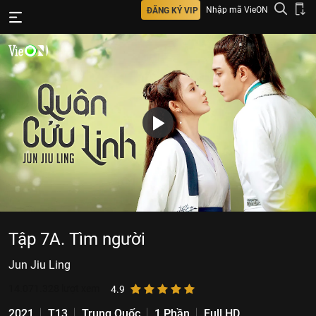
Nhập mã VieON
ĐĂNG KÝ VIP
Tập 7A. Tìm người
Jun Jiu Ling
14.071.328
lượt xem
4.9
2021
T13
Trung Quốc
1 Phần
Full HD