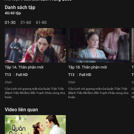
Danh sách tập
40/40 tập
01-30
31-60
61-80
Tập 1A. Thân phận mới
Tập 1B. Thân phận mới
T
T13
Full HD
T13
Full HD
T
20ph
20ph
2
Cửu Linh với gương mặt của Quân Trăn Trăn
Cửu Linh với gương mặt của Quân Trăn Trăn
C
(Bành Tiểu Nhiễm) đến Trạch Châu cùng nha
(Bành Tiểu Nhiễm) đến Trạch Châu cùng nha
n
hoàn.
hoàn.
N
Video liên quan