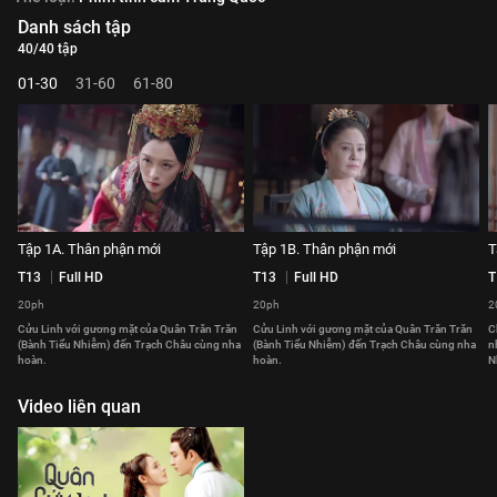
Danh sách tập
40/40 tập
01-30
31-60
61-80
Tập 1A. Thân phận mới
Tập 1B. Thân phận mới
T
T13
Full HD
T13
Full HD
T
20ph
20ph
2
Cửu Linh với gương mặt của Quân Trăn Trăn
Cửu Linh với gương mặt của Quân Trăn Trăn
C
(Bành Tiểu Nhiễm) đến Trạch Châu cùng nha
(Bành Tiểu Nhiễm) đến Trạch Châu cùng nha
n
hoàn.
hoàn.
N
Video liên quan