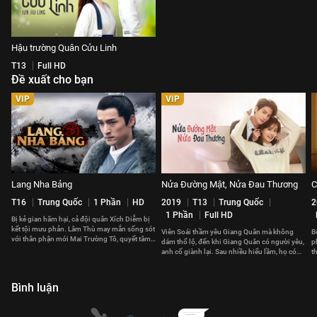
Hậu trường Quân Cửu Linh
T13
Full HD
Đề xuất cho bạn
VIP
VIP
Lang Nha Bảng
Nửa Đường Mật, Nửa Đau Thương
C
T16
Trung Quốc
1 Phần
HD
2019
T13
Trung Quốc
2
1 Phần
Full HD
Bị kẻ gian hãm hại, cả đội quân Xích Diễm bị
kết tội mưu phản. Lâm Thù may mắn sống sót
Viên Soái thầm yêu Giang Quân mà không
B
với thân phận mới Mai Trường Tô, quyết tâm
dám thổ lộ, đến khi Giang Quân có người yêu,
p
báo thù.
anh cố giành lại. Sau nhiều hiểu lầm, họ có
t
đến với nhau?
t
Bình luận