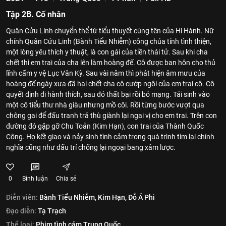
Tập 2B. Cố nhân
Quân Cửu Linh chuyển thể từ tiểu thuyết cùng tên của Hi Hành. Nữ
chính Quân Cửu Linh (Bành Tiểu Nhiễm) công chúa tính tình thiện,
một lòng yêu thích y thuật, là con gái của tiền thái tử. Sau khi cha
chết thì em trai của cha lên làm hoàng đế. Cô được ban hôn cho thủ
lĩnh cấm y vệ Lục Vân Kỳ. Sau vài năm thì phát hiện âm mưu của
hoàng đế ngày xưa đã hại chết cha cô cướp ngôi của em trai cô. Cô
quyết định đi hành thích, sau đó thất bại rồi bỏ mạng. Tái sinh vào
một cô tiểu thư nhà giàu nhưng mồ côi. Rồi từng bước vượt qua
chông gai để đấu tranh trả thù giành lại ngai vị cho em trai. Trên con
đường đó gặp gỡ Chu Toản (Kim Hạn), con trai của Thành Quốc
Công. Họ kết giao và nảy sinh tình cảm trong quá trình tìm lại chính
nghĩa cũng như đấu trí chống lại ngoại bang xâm lược.
0
Bình luận
Chia sẻ
Diễn viên:
Bành Tiểu Nhiễm,
Kim Hạn,
Đỗ Á Phi
Đạo diễn:
Tạ Trạch
Thể loại:
Phim tình cảm Trung Quốc