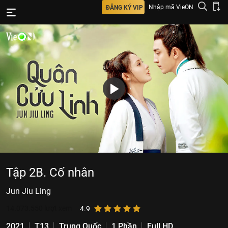
Nhập mã VieON
ĐĂNG KÝ VIP
Tập 2B. Cố nhân
Jun Jiu Ling
14.073.550
lượt xem
4.9
2021
T13
Trung Quốc
1 Phần
Full HD