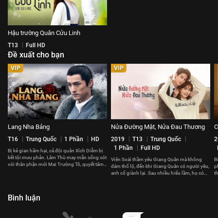
Hậu trường Quân Cửu Linh
T13
Full HD
Đề xuất cho bạn
VIP
VIP
Lang Nha Bảng
Nửa Đường Mật, Nửa Đau Thương
C
T16
Trung Quốc
1 Phần
HD
2019
T13
Trung Quốc
2
1 Phần
Full HD
Bị kẻ gian hãm hại, cả đội quân Xích Diễm bị
kết tội mưu phản. Lâm Thù may mắn sống sót
Viên Soái thầm yêu Giang Quân mà không
B
với thân phận mới Mai Trường Tô, quyết tâm
dám thổ lộ, đến khi Giang Quân có người yêu,
p
báo thù.
anh cố giành lại. Sau nhiều hiểu lầm, họ có
t
đến với nhau?
t
Bình luận