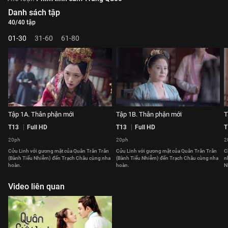
Danh sách tập
40/40 tập
01-30
31-60
61-80
Tập 1A. Thân phận mới
Tập 1B. Thân phận mới
T
T13
Full HD
T13
Full HD
T
20ph
20ph
2
Cửu Linh với gương mặt của Quân Trăn Trăn
Cửu Linh với gương mặt của Quân Trăn Trăn
C
(Bành Tiểu Nhiễm) đến Trạch Châu cùng nha
(Bành Tiểu Nhiễm) đến Trạch Châu cùng nha
n
hoàn.
hoàn.
N
Video liên quan