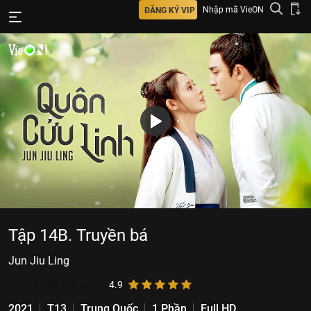
Nhập mã VieON
ĐĂNG KÝ VIP
Tập 14B. Truyền bá
Jun Jiu Ling
14.071.288
lượt xem
4.9
2021
T13
Trung Quốc
1 Phần
Full HD