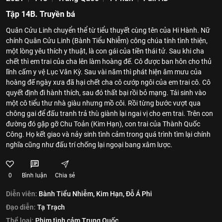
Tập 14B. Truyền bá
Quân Cửu Linh chuyển thể từ tiểu thuyết cùng tên của Hi Hành. Nữ
chính Quân Cửu Linh (Bành Tiểu Nhiễm) công chúa tính tình thiện,
một lòng yêu thích y thuật, là con gái của tiền thái tử. Sau khi cha
chết thì em trai của cha lên làm hoàng đế. Cô được ban hôn cho thủ
lĩnh cấm y vệ Lục Vân Kỳ. Sau vài năm thì phát hiện âm mưu của
hoàng đế ngày xưa đã hại chết cha cô cướp ngôi của em trai cô. Cô
quyết định đi hành thích, sau đó thất bại rồi bỏ mạng. Tái sinh vào
một cô tiểu thư nhà giàu nhưng mồ côi. Rồi từng bước vượt qua
chông gai để đấu tranh trả thù giành lại ngai vị cho em trai. Trên con
đường đó gặp gỡ Chu Toản (Kim Hạn), con trai của Thành Quốc
Công. Họ kết giao và nảy sinh tình cảm trong quá trình tìm lại chính
nghĩa cũng như đấu trí chống lại ngoại bang xâm lược.
0
Bình luận
Chia sẻ
Diễn viên:
Bành Tiểu Nhiễm,
Kim Hạn,
Đỗ Á Phi
Đạo diễn:
Tạ Trạch
Thể loại:
Phim tình cảm Trung Quốc