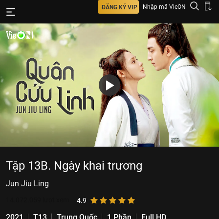
Nhập mã VieON
ĐĂNG KÝ VIP
Tập 13B. Ngày khai trương
Jun Jiu Ling
14.072.059
lượt xem
4.9
2021
T13
Trung Quốc
1 Phần
Full HD