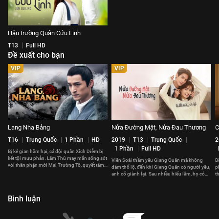
Hậu trường Quân Cửu Linh
T13
Full HD
Đề xuất cho bạn
VIP
VIP
Lang Nha Bảng
Nửa Đường Mật, Nửa Đau Thương
C
T16
Trung Quốc
1 Phần
HD
2019
T13
Trung Quốc
2
1 Phần
Full HD
Bị kẻ gian hãm hại, cả đội quân Xích Diễm bị
kết tội mưu phản. Lâm Thù may mắn sống sót
Viên Soái thầm yêu Giang Quân mà không
B
với thân phận mới Mai Trường Tô, quyết tâm
dám thổ lộ, đến khi Giang Quân có người yêu,
p
báo thù.
anh cố giành lại. Sau nhiều hiểu lầm, họ có
t
đến với nhau?
t
Bình luận