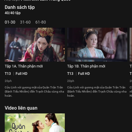
Danh sách tập
40/40 tập
01-30
31-60
61-80
Tập 1A. Thân phận mới
Tập 1B. Thân phận mới
T
T13
Full HD
T13
Full HD
T
20ph
20ph
2
Cửu Linh với gương mặt của Quân Trăn Trăn
Cửu Linh với gương mặt của Quân Trăn Trăn
C
(Bành Tiểu Nhiễm) đến Trạch Châu cùng nha
(Bành Tiểu Nhiễm) đến Trạch Châu cùng nha
n
hoàn.
hoàn.
N
Video liên quan