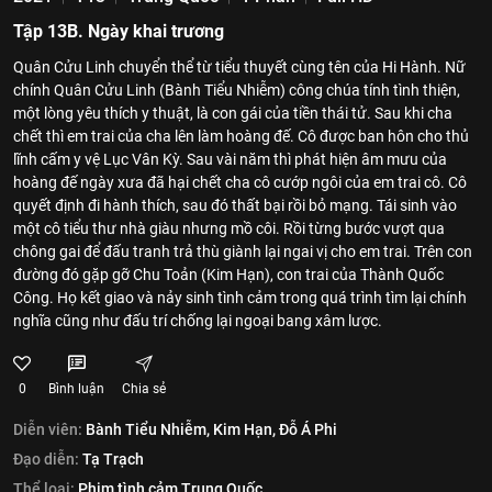
Tập 13B. Ngày khai trương
Quân Cửu Linh chuyển thể từ tiểu thuyết cùng tên của Hi Hành. Nữ
chính Quân Cửu Linh (Bành Tiểu Nhiễm) công chúa tính tình thiện,
một lòng yêu thích y thuật, là con gái của tiền thái tử. Sau khi cha
chết thì em trai của cha lên làm hoàng đế. Cô được ban hôn cho thủ
lĩnh cấm y vệ Lục Vân Kỳ. Sau vài năm thì phát hiện âm mưu của
hoàng đế ngày xưa đã hại chết cha cô cướp ngôi của em trai cô. Cô
quyết định đi hành thích, sau đó thất bại rồi bỏ mạng. Tái sinh vào
một cô tiểu thư nhà giàu nhưng mồ côi. Rồi từng bước vượt qua
chông gai để đấu tranh trả thù giành lại ngai vị cho em trai. Trên con
đường đó gặp gỡ Chu Toản (Kim Hạn), con trai của Thành Quốc
Công. Họ kết giao và nảy sinh tình cảm trong quá trình tìm lại chính
nghĩa cũng như đấu trí chống lại ngoại bang xâm lược.
0
Bình luận
Chia sẻ
Diễn viên:
Bành Tiểu Nhiễm,
Kim Hạn,
Đỗ Á Phi
Đạo diễn:
Tạ Trạch
Thể loại:
Phim tình cảm Trung Quốc