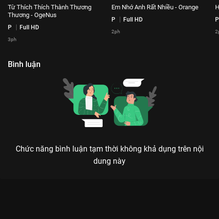
Từ Thích Thích Thành Thương
Em Nhớ Anh Rất Nhiều - Orange
H
Thương - OgeNus
P
Full HD
P
P
Full HD
2ph
2
3ph
Bình luận
Chức năng bình luận tạm thời không khả dụng trên nội
dung này
Xem Từng Yêu - Phan Duy Anh Playlist Our Song - 78 Tập của
Việt Nam có sự tham gia của . Thuộc thể loại: TV show