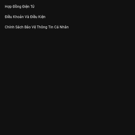
Hợp Đồng Điện Tử
Điều Khoản Và Điều Kiện
Chính Sách Bảo Vệ Thông Tin Cá Nhân
Chính Sách Bảo Vệ Người Tiêu Dùng Dễ Bị Tổn Thương
Thỏa Thuận Sử Dụng Dịch Vụ Mạng Xã Hội
THÔNG TIN
Thông Báo
Trung Tâm Hỗ Trợ
Liên Hệ
Góp Ý
Công ty Cổ phần VieON - Địa chỉ: Tầng 5, 222 Pasteur, Phường Xuân Hòa,
Thành phố Hồ Chí Minh
Email:
support@vieon.vn
| Hotline:
1800.599.920
(miễn phí)