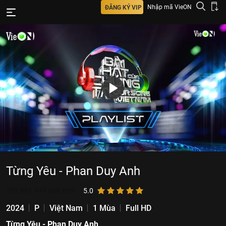
Nhập mã VieON
ĐĂNG KÝ VIP
Từng Yêu - Phan Duy Anh
101.881.944
lượt xem
5.0
2024
P
Việt Nam
1 Mùa
Full HD
Từng Yêu - Phan Duy Anh