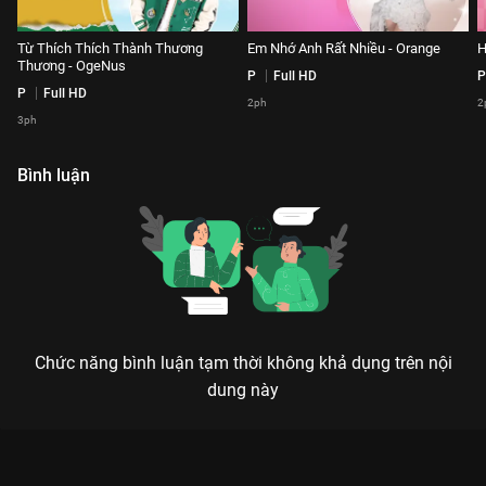
Từ Thích Thích Thành Thương
Em Nhớ Anh Rất Nhiều - Orange
H
Thương - OgeNus
P
Full HD
P
P
Full HD
2ph
2
3ph
Bình luận
Chức năng bình luận tạm thời không khả dụng trên nội
dung này
Xem Từ Thích Thích Thành Thương Thương - OgeNus Playlist
Our Song - 78 Tập của Việt Nam có sự tham gia của . Thuộc