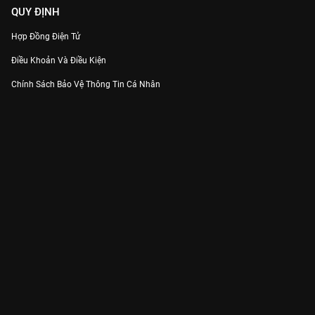
QUY ĐỊNH
Hợp Đồng Điện Tử
Điều Khoản Và Điều Kiện
Chính Sách Bảo Vệ Thông Tin Cá Nhân
Chính Sách Bảo Vệ Người Tiêu Dùng Dễ Bị Tổn Thương
Thỏa Thuận Sử Dụng Dịch Vụ Mạng Xã Hội
THÔNG TIN
Thông Báo
Trung Tâm Hỗ Trợ
Liên Hệ
Góp Ý
Công ty Cổ phần VieON - Địa chỉ: Tầng 5, 222 Pasteur, Phường Xuân Hòa,