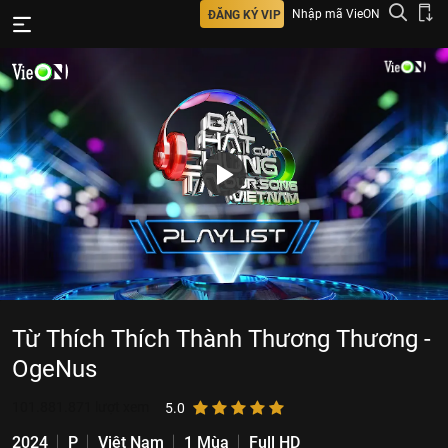
Nhập mã VieON
ĐĂNG KÝ VIP
Từ Thích Thích Thành Thương Thương -
OgeNus
101.881.871
lượt xem
5.0
2024
P
Việt Nam
1 Mùa
Full HD