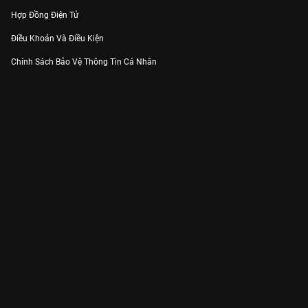
Hợp Đồng Điện Tử
Điều Khoản Và Điều Kiện
Chính Sách Bảo Vệ Thông Tin Cá Nhân
Chính Sách Bảo Vệ Người Tiêu Dùng Dễ Bị Tổn Thương
Thỏa Thuận Sử Dụng Dịch Vụ Mạng Xã Hội
THÔNG TIN
Thông Báo
Trung Tâm Hỗ Trợ
Liên Hệ
Góp Ý
Công ty Cổ phần VieON - Địa chỉ: Tầng 5, 222 Pasteur, Phường Xuân Hòa,
Thành phố Hồ Chí Minh
Email:
support@vieon.vn
| Hotline:
1800.599.920
(miễn phí)