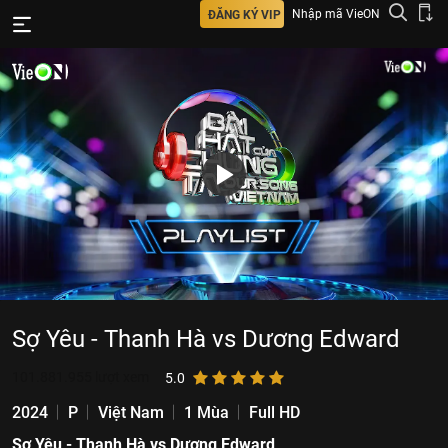
Nhập mã VieON
ĐĂNG KÝ VIP
Sợ Yêu - Thanh Hà vs Dương Edward
101.881.955
lượt xem
5.0
2024
P
Việt Nam
1 Mùa
Full HD
Sợ Yêu - Thanh Hà vs Dương Edward