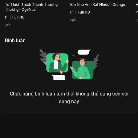
Từ Thích Thích Thành Thương
Em Nhớ Anh Rất Nhiều - Orange
H
Thương - OgeNus
P
Full HD
P
P
Full HD
2ph
2
3ph
Bình luận
Chức năng bình luận tạm thời không khả dụng trên nội
dung này
Xem Sợ Yêu - Thanh Hà vs Dương Edward Playlist Our Song -
78 Tập của Việt Nam có sự tham gia của . Thuộc thể loại: TV
show