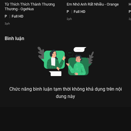
Từ Thích Thích Thành Thương
Em Nhớ Anh Rất Nhiều - Orange
H
Thương - OgeNus
P
Full HD
P
P
Full HD
2ph
2
3ph
Bình luận
Chức năng bình luận tạm thời không khả dụng trên nội
dung này
Xem Đôi Mắt - Mai Tiến Dũng vs OgeNus Playlist Our Song - 78
Tập của Việt Nam có sự tham gia của . Thuộc thể loại: TV
show