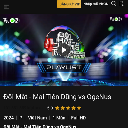
Nhập mã VieON
ĐĂNG KÝ VIP
Đôi Mắt - Mai Tiến Dũng vs OgeNus
101.881.859
lượt xem
5.0
2024
P
Việt Nam
1 Mùa
Full HD
Đôi Mắt - Mai Tiến Dũng vs OgeNus