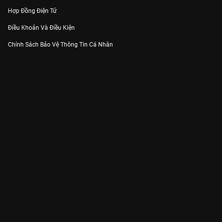
Hợp Đồng Điện Tử
Điều Khoản Và Điều Kiện
Chính Sách Bảo Vệ Thông Tin Cá Nhân
Chính Sách Bảo Vệ Người Tiêu Dùng Dễ Bị Tổn Thương
Thỏa Thuận Sử Dụng Dịch Vụ Mạng Xã Hội
THÔNG TIN
Thông Báo
Trung Tâm Hỗ Trợ
Liên Hệ
Góp Ý
Công ty Cổ phần VieON - Địa chỉ: Tầng 5, 222 Pasteur, Phường Xuân Hòa,
Thành phố Hồ Chí Minh
Email:
support@vieon.vn
| Hotline:
1800.599.920
(miễn phí)