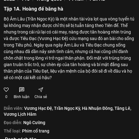
Tập 1A. Hoàng đế băng hà
Bộ Âm Lâu (Trần Ngọc Kỳ) là một nhân tài vừa lọt qua vòng tuyển tú
lại không may nhận được chỉ thị sẽ bị tuẫn táng theo Tiên đế. Thế
nhưng trong cái rủi lại có cái may, nàng được tân hoàng nhìn trúng
và được Tiêu Đạc (Vương Hạc Đệ) cứu mạng sau đó an bài cho sống
trong Tiêu phủ. Ngày qua ngày Âm Lâu và Tiêu Đạc chung sống
cùng nhau đã dần nảy sinh tình cảm, nhưng cả hai cũng chỉ đành
chôn chặt trong lòng vì trở ngại thân phận. Đối mặt với trùng trùng
gian truân trắc trở, sự chèn ép của tân hoàng và bí mật đằng sau
thân phận của Tiêu Đạt, liệu vận mệnh của bộ đôi sẽ đi về đâu và họ
sẽ có một cái kết có hậu?
0
Bình luận
Chia sẻ
Diễn viên:
Vương Hạc Đệ,
Trần Ngọc Kỳ,
Hà Nhuận Đông,
Tăng Lê,
Vương Lịch Hâm
Đạo diễn:
Ngô Cường
Thể loại:
Phim cổ trang