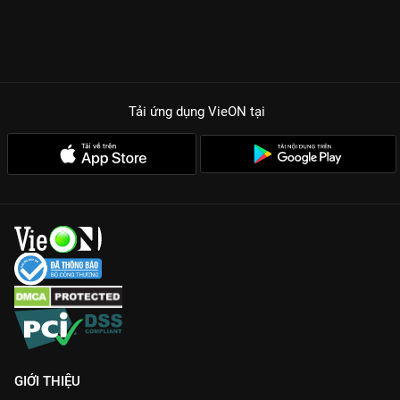
Sức hút từ Vương Hạc Đệ:
Thần thái sang chảnh, ánh mắt sắc
lẹm của nam thần họ Vương khiến nhân vật Tiêu Đạc trở thành
tượng đài mới của dòng phim quyền đấu.
Chemistry cháy máy:
Màn tương tác giữa một kẻ thâm sâu và
một cô nàng thông minh, cơ trí tạo nên những cú twist tình cảm
Tải ứng dụng VieON
tại
cực lôi cuốn.
Bối cảnh cung đình xa hoa:
Trang phục và phục sức được đầu
tư chỉn chu, mang lại trải nghiệm thị giác mãn nhãn cho người
xem.
Đừng bỏ lỡ cuộc rượt đuổi tình ái đầy nguy hiểm nhưng cũng
cực kỳ mật ngọt này. Xem ngay
Phù Đồ Duyên
bản Thuyết
minh Full HD duy nhất trên
VieON
!
GIỚI THIỆU