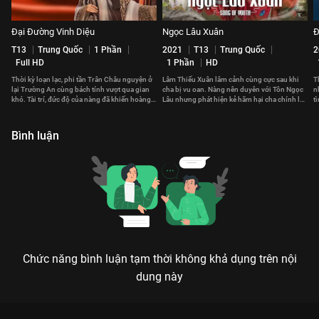
Đại Đường Vinh Diệu
Ngọc Lâu Xuân
Đ
T13
Trung Quốc
1 Phần
2021
T13
Trung Quốc
2
Full HD
1 Phần
HD
Thời kỳ loạn lạc, phi tần Trân Châu nguyện ở
Lâm Thiếu Xuân lâm cảnh cùng cực sau khi
T
lại Trường An cùng bách tính vượt qua gian
cha bị vu oan. Nàng nên duyên với Tôn Ngọc
n
khó. Tài trí, đức độ của nàng đã khiến hoàng
Lâu nhưng phát hiện kẻ hãm hại cha chính là
t
đế cả đời không thể quên.
người nhà họ Tôn
T
Bình luận
Chức năng bình luận tạm thời không khả dụng trên nội
dung này
PHÙ ĐỒ DUYÊN: MỐI TÌNH CẤM KỴ DƯỚI TRƯỚNG VỊ CHƯỞNG