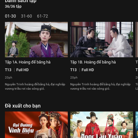
Danh sách tập
36/36 tập
01-30
31-60
61-72
Tập 1A. Hoàng đế băng hà
Tập 1B. Hoàng đế băng hà
T
T13
Full HD
T13
Full HD
T
20ph
20ph
2
Nguyên Trinh hoàng đế băng hà, đại nghiệp
Nguyên Trinh hoàng đế băng hà, đại nghiệp
T
vương triều rơi vào sóng gió.
vương triều rơi vào sóng gió.
L
Đề xuất cho bạn