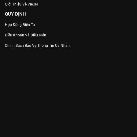
Giới Thiệu Về VieON
QUY ĐỊNH
Hợp Đồng Điện Tử
Điều Khoản Và Điều Kiện
Chính Sách Bảo Vệ Thông Tin Cá Nhân
Chính Sách Bảo Vệ Người Tiêu Dùng Dễ Bị Tổn Thương
Thỏa Thuận Sử Dụng Dịch Vụ Mạng Xã Hội
THÔNG TIN
Thông Báo
Trung Tâm Hỗ Trợ
Liên Hệ
Góp Ý