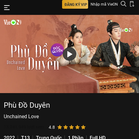
Nhập mã VieON
ĐĂNG KÝ VIP
Phù Đồ Duyên
Unchained Love
13.241.949
lượt xem
4.8
2022
T13
Trung Quốc
1 Phần
Full HD