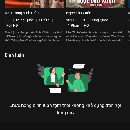
Đại Đường Vinh Diệu
Ngọc Lâu Xuân
Đ
T13
Trung Quốc
1 Phần
2021
T13
Trung Quốc
2
Full HD
1 Phần
HD
Thời kỳ loạn lạc, phi tần Trân Châu nguyện ở
Lâm Thiếu Xuân lâm cảnh cùng cực sau khi
T
lại Trường An cùng bách tính vượt qua gian
cha bị vu oan. Nàng nên duyên với Tôn Ngọc
n
khó. Tài trí, đức độ của nàng đã khiến hoàng
Lâu nhưng phát hiện kẻ hãm hại cha chính là
t
đế cả đời không thể quên.
người nhà họ Tôn
T
Bình luận
Chức năng bình luận tạm thời không khả dụng trên nội
dung này
Xem Tập 7B. Đơn đả độc đấu Phù Đồ Duyên - 36 Tập của