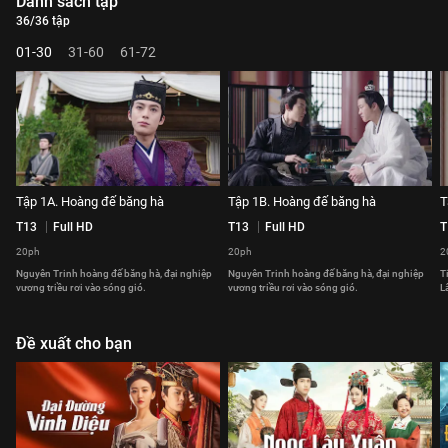
Danh sách tập
36/36 tập
01-30
31-60
61-72
Tập 1A. Hoàng đế băng hà
Tập 1B. Hoàng đế băng hà
T
T13
Full HD
T13
Full HD
T
20ph
20ph
2
Nguyên Trinh hoàng đế băng hà, đại nghiệp
Nguyên Trinh hoàng đế băng hà, đại nghiệp
T
vương triều rơi vào sóng gió.
vương triều rơi vào sóng gió.
L
Đề xuất cho bạn