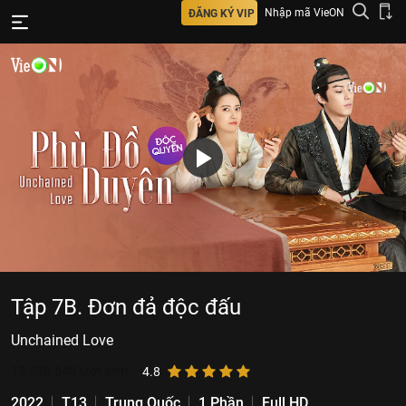
Nhập mã VieON
ĐĂNG KÝ VIP
Tập 7B. Đơn đả độc đấu
Unchained Love
13.238.840
lượt xem
4.8
2022
T13
Trung Quốc
1 Phần
Full HD