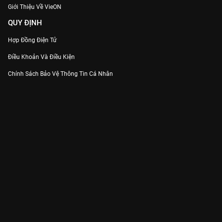
Giới Thiệu Về VieON
QUY ĐỊNH
Hợp Đồng Điện Tử
Điều Khoản Và Điều Kiện
Chính Sách Bảo Vệ Thông Tin Cá Nhân
Chính Sách Bảo Vệ Người Tiêu Dùng Dễ Bị Tổn Thương
Thỏa Thuận Sử Dụng Dịch Vụ Mạng Xã Hội
THÔNG TIN
Thông Báo
Trung Tâm Hỗ Trợ
Liên Hệ
Góp Ý