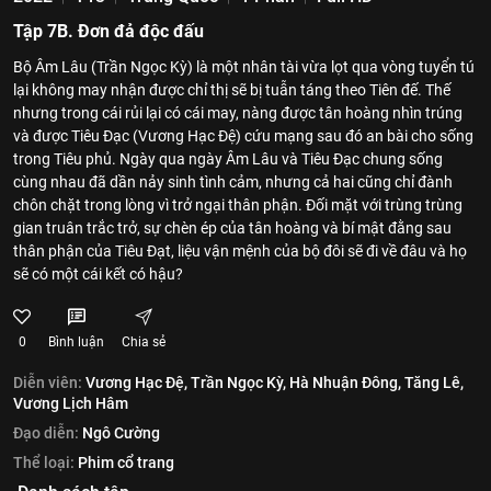
Tập 7B. Đơn đả độc đấu
Bộ Âm Lâu (Trần Ngọc Kỳ) là một nhân tài vừa lọt qua vòng tuyển tú
lại không may nhận được chỉ thị sẽ bị tuẫn táng theo Tiên đế. Thế
nhưng trong cái rủi lại có cái may, nàng được tân hoàng nhìn trúng
và được Tiêu Đạc (Vương Hạc Đệ) cứu mạng sau đó an bài cho sống
trong Tiêu phủ. Ngày qua ngày Âm Lâu và Tiêu Đạc chung sống
cùng nhau đã dần nảy sinh tình cảm, nhưng cả hai cũng chỉ đành
chôn chặt trong lòng vì trở ngại thân phận. Đối mặt với trùng trùng
gian truân trắc trở, sự chèn ép của tân hoàng và bí mật đằng sau
thân phận của Tiêu Đạt, liệu vận mệnh của bộ đôi sẽ đi về đâu và họ
sẽ có một cái kết có hậu?
0
Bình luận
Chia sẻ
Diễn viên:
Vương Hạc Đệ,
Trần Ngọc Kỳ,
Hà Nhuận Đông,
Tăng Lê,
Vương Lịch Hâm
Đạo diễn:
Ngô Cường
Thể loại:
Phim cổ trang