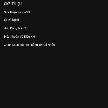
GIỚI THIỆU
Giới Thiệu Về VieON
QUY ĐỊNH
Hợp Đồng Điện Tử
Điều Khoản Và Điều Kiện
Chính Sách Bảo Vệ Thông Tin Cá Nhân
Chính Sách Bảo Vệ Người Tiêu Dùng Dễ Bị Tổn Thương
Thỏa Thuận Sử Dụng Dịch Vụ Mạng Xã Hội
THÔNG TIN
Thông Báo
Trung Tâm Hỗ Trợ
Liên Hệ
Góp Ý