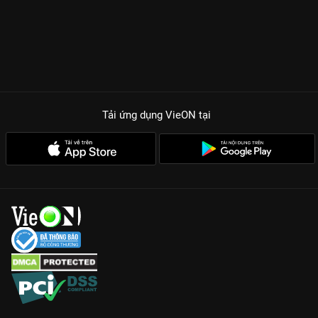
nghiêng ngả trước những tình huống tréo ngoe của ekip làm
phim xấu số.
Sự thật trần trụi về nghề diễn: Phim phản ánh chân thực những
khó khăn, nguy hiểm và cả những mưu mô đằng sau ánh hào
quang của người nổi tiếng.
Màn tra tấn ám ảnh từ tâm lý: Những cảnh quay trong căn biệt
Tải ứng dụng VieON
tại
thự cổ giữa rừng thông tạo nên áp lực nặng nề, khiến ranh giới
giữa phim và đời thực bị xóa nhòa.
Cái giá của giấc mơ điện ảnh: Mỗi nhân vật đều phải đánh đổi
bằng nỗi sợ và sự an toàn của bản thân để theo đuổi đam mê
và danh vọng.
Với sự đầu tư chỉn chu về bối cảnh và âm thanh, Phim Trường
Ma chắc chắn là món ăn tinh thần thú vị cho những tín đồ yêu
thích dòng phim kinh dị hài hước. Hãy chuẩn bị tinh thần để
khám phá những bí mật đen tối nhất đang chờ đợi bạn trên
VieON.