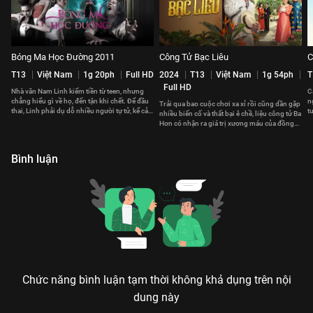
Bóng Ma Học Đường 2011
Công Tử Bạc Liêu
C
T13
Việt Nam
1g 20ph
Full HD
2024
T13
Việt Nam
1g 54ph
T
Full HD
Nhà văn Nam Linh kiếm tiền từ teen, nhưng
C
chẳng hiểu gì về họ, đến tận khi chết. Để đầu
n
Trải qua bao cuộc chơi xa xỉ rồi cũng dần gặp
thai, Linh phải dụ dỗ nhiều người tự tử, kể cả
t
nhiều biến cố và thất bại ê chề, liệu công tử Ba
con trai mình.
b
Hơn có nhận ra giá trị xương máu của đồng
tiền?
Bình luận
Chức năng bình luận tạm thời không khả dụng trên nội
dung này