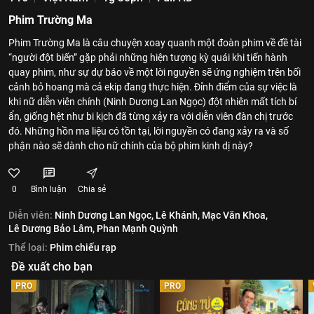
Phim Trường Ma
Phim Trường Ma là câu chuyện xoay quanh một đoàn phim về đề tài
“người đột biến” gặp phải những hiện tượng kỳ quái khi tiến hành
quay phim, như sự dự báo về một lời nguyền sẽ ứng nghiệm trên bối
cảnh bỏ hoang mà cả ekip đang thực hiện. Đỉnh điểm của sự việc là
khi nữ diễn viên chính (Ninh Dương Lan Ngọc) đột nhiên mất tích bí
ẩn, giống hệt như bi kịch đã từng xảy ra với diễn viên đàn chị trước
đó. Những hồn ma liệu có tồn tại, lời nguyền có đang xảy ra và số
phận nào sẽ dành cho nữ chính của bộ phim kinh dị này?
0
Bình luận
Chia sẻ
Diễn viên:
Ninh Dương Lan Ngọc,
Lê Khánh,
Mạc Văn Khoa,
Lê Dương Bảo Lâm,
Phan Mạnh Quỳnh
Thể loại:
Phim chiếu rạp
Đề xuất cho bạn
PRO
PRO