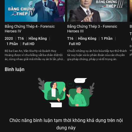
Bằng Chứng Thép 4 - Forensic
Bằng Chứng Thép 3 - Forensic
B
Heroes IV
Heroes III
T
2020
T16
Hồng Kông
T16
Hồng Kông
1 Phần
1 Phần
Full HD
Full HD
Đ
v
Bộ ba Cao An, Văn Gia Hy và Quách Huy
Chuỗi những vụ án hóc búa tiếp tục thử thách
p
Hoàng được ví như kiềng sắt ba chân diệt tội
tài suy luận và óc phán đoán của các chuyên
l
ác, cùng nhau giải mã nhiều vụ án bí ẩn, phức
gia pháp chứng, pháp y và tổ trọng án.
tạp.
Bình luận
Chức năng bình luận tạm thời không khả dụng trên nội
dung này