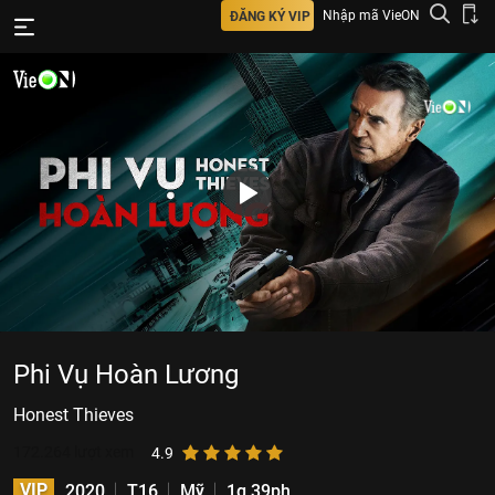
Nhập mã VieON
ĐĂNG KÝ VIP
Phi Vụ Hoàn Lương
Honest Thieves
172.264
lượt xem
4.9
VIP
2020
T16
Mỹ
1g 39ph