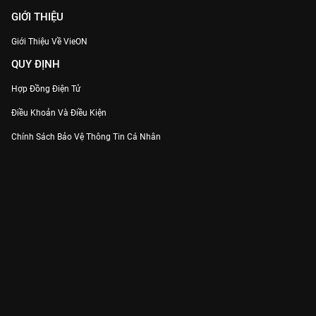
GIỚI THIỆU
Giới Thiệu Về VieON
QUY ĐỊNH
Hợp Đồng Điện Tử
Điều Khoản Và Điều Kiện
Chính Sách Bảo Vệ Thông Tin Cá Nhân
Chính Sách Bảo Vệ Người Tiêu Dùng Dễ Bị Tổn Thương
Thỏa Thuận Sử Dụng Dịch Vụ Mạng Xã Hội
THÔNG TIN
Thông Báo
Trung Tâm Hỗ Trợ
Liên Hệ
Góp Ý