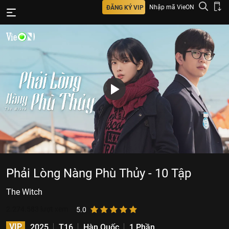
Nhập mã VieON
ĐĂNG KÝ VIP
Phải Lòng Nàng Phù Thủy - 10 Tập
The Witch
2.274.583
lượt xem
5.0
VIP
2025
T16
Hàn Quốc
1 Phần