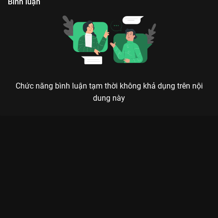
Bình luận
Chức năng bình luận tạm thời không khả dụng trên nội
dung này
PHẢI LÒNG NÀNG PHÙ THỦY: KHI GREEN FLAG JINYOUNG
CƯA ĐỔ NÀNG THƠ LẠNH LÙNG
Dù cả thế giới coi em là phù thủy, vẫn luôn có một chàng trai sẵn sàng thắp đèn chờ
em giữa màn đêm hoài nghi.
Phải Lòng Nàng Phù Thủy (The Witch)
chính là siêu phẩm lãng
mạn pha chút huyền bí mà hội mê trai đẹp không thể bỏ qua
trên
VieON
. Bộ phim đánh dấu màn kết hợp gấp đôi visual giữa
nam thần
Park Jin Young (GOT7)
và mỹ nhân thế hệ mới
Roh
Jeong Eui
. Không đi theo lối mòn của những bộ phim tình cảm