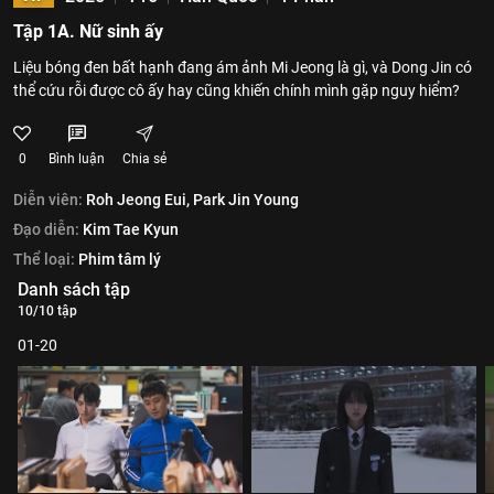
Tập 1A. Nữ sinh ấy
Liệu bóng đen bất hạnh đang ám ảnh Mi Jeong là gì, và Dong Jin có
thể cứu rỗi được cô ấy hay cũng khiến chính mình gặp nguy hiểm?
0
Bình luận
Chia sẻ
Diễn viên:
Roh Jeong Eui,
Park Jin Young
Đạo diễn:
Kim Tae Kyun
Thể loại:
Phim tâm lý
Danh sách tập
10/10 tập
01-20