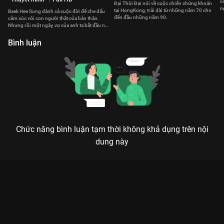
c
Đại Thời Đại nói về cuộc chiến chứng khoán
n
tại HongKong, trải dài từ những năm 70 cho
Baek Hee Sung dành cả cuộc đời để che dấu
đến đầu những năm 90.
cảm xúc với con người thật của bản thân.
Nhưng rồi một ngày, vợ của anh ta bắt đầu nảy
sinh nghi ngờ.
Bình luận
Chức năng bình luận tạm thời không khả dụng trên nội
dung này
PHÁ ĐỘC CƯỜNG NHÂN: KHI CÔNG LÝ VÀ TỘI ÁC XÓA NHÒA
RANH GIỚI
Trong thế giới của những kẻ buôn cái chết trắng, không có ai hoàn toàn trong sạch, chỉ
có kẻ thắng và kẻ thua.
TVB đã thực sự trở lại thời hoàng kim với
Phá Độc Cường Nhân
(Narcotics Heroes)
. Đây không còn là những bộ phim hình sự