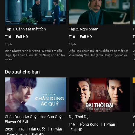
Tập 1. Cảnh sát mất tích
Tập 2. Nghi phạm
T
T16
Full HD
T16
Full HD
T
43ph
42ph
4
Đinh Nhược Ninh (Trương Hy Văn) tìm đến
Diệp Hạo Thiên trở lại NB điều tra án mất tích.
V
Diệp Hạo Thiên (Tiêu Chính Nam) nhờ hỗ trợ
Vua ma túy Văn Hoa (Trần Hào) được đặc xá.
r
vụ án.
c
Đề xuất cho bạn
Chân Dung Ác Quỷ - Hoa Của Quỷ -
Đại Thời Đại
V
Flower Of Evil
T16
Hồng Kông
1 Phần
T
2020
T16
Hàn Quốc
1 Phần
Full HD
V
Thuyết minh
Full HD