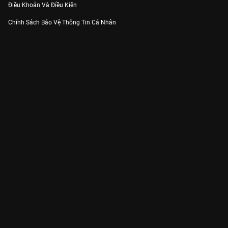
Điều Khoản Và Điều Kiện
Chính Sách Bảo Vệ Thông Tin Cá Nhân
Chính Sách Bảo Vệ Người Tiêu Dùng Dễ Bị Tổn Thương
Thỏa Thuận Sử Dụng Dịch Vụ Mạng Xã Hội
THÔNG TIN
Thông Báo
Trung Tâm Hỗ Trợ
Liên Hệ
Góp Ý
Công ty Cổ phần VieON - Địa chỉ: Tầng 5, 222 Pasteur, Phường Xuân Hòa,
Thành phố Hồ Chí Minh
Email:
support@vieon.vn
| Hotline:
1800.599.920
(miễn phí)
Giấy phép Cung cấp Dịch vụ Phát thanh, Truyền hình trả tiền số 247/GP-
BTTTT cấp ngày 21/07/2023