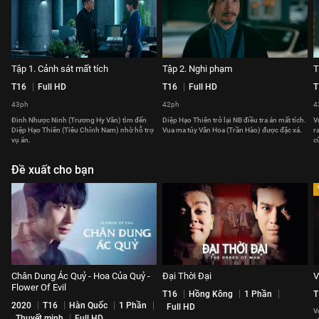
Tập 1. Cảnh sát mất tích
Tập 2. Nghi phạm
T
T16
Full HD
T16
Full HD
T
43ph
42ph
4
Đinh Nhược Ninh (Trương Hy Văn) tìm đến
Diệp Hạo Thiên trở lại NB điều tra án mất tích.
V
Diệp Hạo Thiên (Tiêu Chính Nam) nhờ hỗ trợ
Vua ma túy Văn Hoa (Trần Hào) được đặc xá.
r
vụ án.
c
Đề xuất cho bạn
Chân Dung Ác Quỷ - Hoa Của Quỷ -
Đại Thời Đại
V
Flower Of Evil
T16
Hồng Kông
1 Phần
T
2020
T16
Hàn Quốc
1 Phần
Full HD
V
Thuyết minh
Full HD