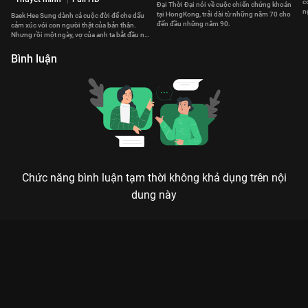
c
Đại Thời Đại nói về cuộc chiến chứng khoán
n
tại HongKong, trải dài từ những năm 70 cho
Baek Hee Sung dành cả cuộc đời để che dấu
đến đầu những năm 90.
cảm xúc với con người thật của bản thân.
Nhưng rồi một ngày, vợ của anh ta bắt đầu nảy
sinh nghi ngờ.
Bình luận
Chức năng bình luận tạm thời không khả dụng trên nội
dung này
Xem Tập 7. Dò hỏi Phá Độc Cường Nhân - 30 Tập của Hồng
Kông có sự tham gia của . Thuộc thể loại: Phim bộ