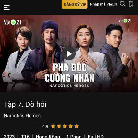
Nhập mã VieON
ĐĂNG KÝ VIP
Tập 7. Dò hỏi
Narcotics Heroes
663.032
lượt xem
4.9
2023
T16
Hồng Kông
1 Phần
Full HD