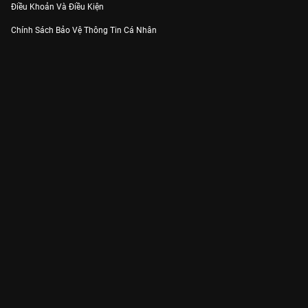
Điều Khoản Và Điều Kiện
Chính Sách Bảo Vệ Thông Tin Cá Nhân
Chính Sách Bảo Vệ Người Tiêu Dùng Dễ Bị Tổn Thương
Thỏa Thuận Sử Dụng Dịch Vụ Mạng Xã Hội
THÔNG TIN
Thông Báo
Trung Tâm Hỗ Trợ
Liên Hệ
Góp Ý
Công ty Cổ phần VieON - Địa chỉ: Tầng 5, 222 Pasteur, Phường Xuân Hòa,
Thành phố Hồ Chí Minh
Email:
support@vieon.vn
| Hotline:
1800.599.920
(miễn phí)
Giấy phép Cung cấp Dịch vụ Phát thanh, Truyền hình trả tiền số 247/GP-
BTTTT cấp ngày 21/07/2023