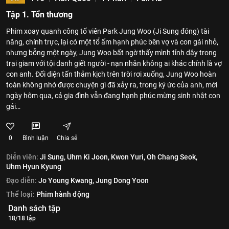
Tập 1. Tổn thương
Phim xoay quanh công tố viên Park Jung Woo (Ji Sung đóng) tài
năng, chính trực, lại có một tổ ấm hạnh phúc bên vợ và con gái nhỏ,
nhưng bỗng một ngày, Jung Woo bất ngờ thấy mình tỉnh dậy trong
trại giam với tội danh giết người - nạn nhân không ai khác chính là vợ
con anh. Đối diện tấn thảm kịch trên trời rơi xuống, Jung Woo hoàn
toàn không nhớ được chuyện gì đã xảy ra, trong ký ức của anh, mới
ngày hôm qua, cả gia đình vẫn đang hạnh phúc mừng sinh nhật con
gái…
0
Bình luận
Chia sẻ
Diễn viên:
Ji Sung,
Uhm Ki Joon,
Kwon Yuri,
Oh Chang Seok,
Uhm Hyun Kyung
Đạo diễn:
Jo Young Kwang,
Jung Dong Yoon
Thể loại:
Phim hành động
Danh sách tập
18/18 tập