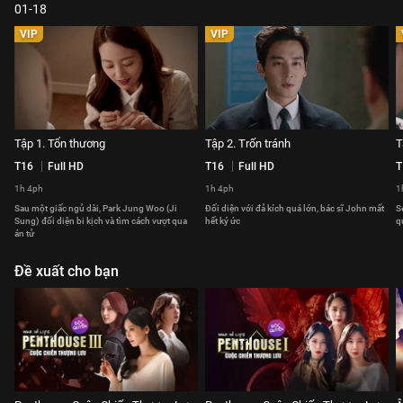
01-18
VIP
VIP
Tập 1. Tổn thương
Tập 2. Trốn tránh
T
T16
Full HD
T16
Full HD
T
1h 4ph
1h 4ph
1
Sau một giấc ngủ dài, Park Jung Woo (Ji
Đối diện với đả kích quá lớn, bác sĩ John mất
Seo
Sung) đối diện bi kịch và tìm cách vượt qua
hết ký ức
q
án tử
Đề xuất cho bạn