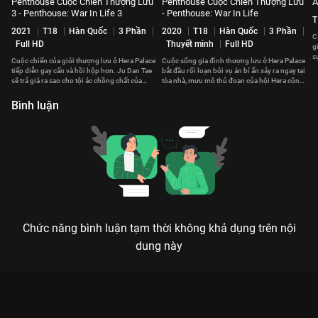
Penthouse Cuộc Chiến Thượng Lưu
Penthouse Cuộc Chiến Thượng Lưu
Â
3 - Penthouse: War In Life 3
- Penthouse: War In Life
T
2021
T18
Hàn Quốc
3 Phần
2020
T18
Hàn Quốc
3 Phần
C
Full HD
Thuyết minh
Full HD
g
s
Cuộc chiến của giới thượng lưu ở Hera Palace
Cuộc sống gia đình thượng lưu ở Hera Palace
n
tiếp diễn gay cấn và hồi hộp hơn. Ju Dan Tae
bắt đầu rối loạn bởi vụ án bí ẩn xảy ra ngay tại
sẽ trả giá ra sao cho tội ác chồng chất của
tòa nhà, mưu mô thủ đoạn của hội Hera cũng
mình?
dần lộ ra
Bình luận
Chức năng bình luận tạm thời không khả dụng trên nội
dung này
VƯỢT QUA ÁN TỬ: CUỘC ĐẤU TRÍ NGHẸT THỞ GIỮA CÔNG LÝ
VÀ TÀ ÁC
Khi sự thật bị chôn vùi dưới đáy vực sâu, công lý chỉ dành cho kẻ dám đánh đổi cả