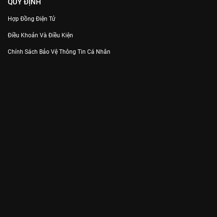
QUY ĐỊNH
Hợp Đồng Điện Tử
Điều Khoản Và Điều Kiện
Chính Sách Bảo Vệ Thông Tin Cá Nhân
Chính Sách Bảo Vệ Người Tiêu Dùng Dễ Bị Tổn Thương
Thỏa Thuận Sử Dụng Dịch Vụ Mạng Xã Hội
THÔNG TIN
Thông Báo
Trung Tâm Hỗ Trợ
Liên Hệ
Góp Ý
Công ty Cổ phần VieON - Địa chỉ: Tầng 5, 222 Pasteur, Phường Xuân Hòa,
Thành phố Hồ Chí Minh