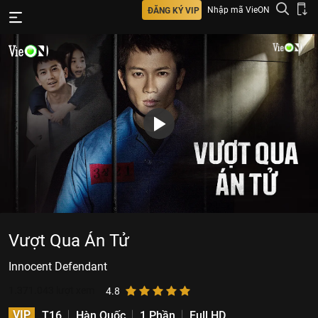
Nhập mã VieON
ĐĂNG KÝ VIP
Vượt Qua Án Tử
Innocent Defendant
1.371.043
lượt xem
4.8
VIP
T16
Hàn Quốc
1 Phần
Full HD