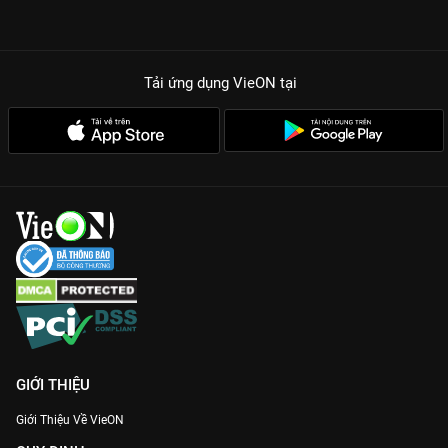
vọng và niềm hy vọng mãnh liệt của một người cha bị dồn vào
đường cùng.
Phản diện ấn tượng nhất:
Uhm Ki Joon tạo nên một Cha Min
Ho biến thái, đáng ghét nhưng cũng đầy lôi cuốn trong từng
Tải ứng dụng VieON
tại
âm mưu.
Kịch bản không lỗ hổng:
Những màn đấu trí căng não và kế
hoạch vượt ngục được tính toán tỉ mỉ, đầy bất ngờ.
Cùng Park Jung Woo tìm lại sự thật và công lý trong
Vượt Qua
Án Tử
bản Thuyết minh Full HD trên
VieON
!
GIỚI THIỆU
Giới Thiệu Về VieON