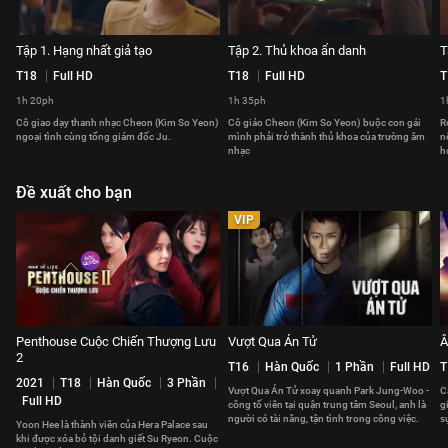
Tập 1. Hạng nhất giả tạo
Tập 2. Thủ khoa ẩn danh
T
T18
Full HD
T18
Full HD
T
1h 20ph
1h 35ph
1
Cô giao dạy thanh nhạc Cheon (Kim So Yeon)
Cô giáo Cheon (Kim So Yeon) buộc con gái
R
ngoại tình cùng tổng giám đốc Ju.
mình phải trở thành thủ khoa của trường âm
n
nhạc
h
Đề xuất cho bạn
VIP
Penthouse Cuộc Chiến Thượng Lưu
Vượt Qua Án Tử
Â
2
T16
Hàn Quốc
1 Phần
Full HD
T
2021
T18
Hàn Quốc
3 Phần
Vượt Qua Án Tử xoay quanh Park Jung-Woo -
C
Full HD
công tố viên tại quận trung tâm Seoul, anh là
g
người có tài năng, tận tình trong công việc.
s
Yoon Hee là thành viên của Hera Palace sau
n
khi được xóa bỏ tội danh giết Su Ryeon. Cuộc