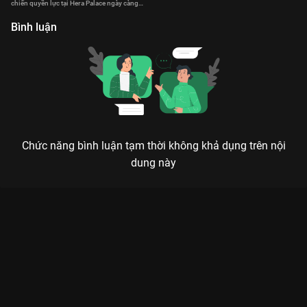
chiến quyền lực tại Hera Palace ngày càng
căng thẳng.
Bình luận
Chức năng bình luận tạm thời không khả dụng trên nội
dung này
Xem Tập 8. Tâm lý trả thù Penthouse Cuộc Chiến Thượng Lưu -
21 Tập của Hàn Quốc có sự tham gia của Lee Ji Ah, Park Eun
Seok, Kim So Yeon, Eugene, Uhm Ki Joon. Thuộc thể loại: Phim
bộ