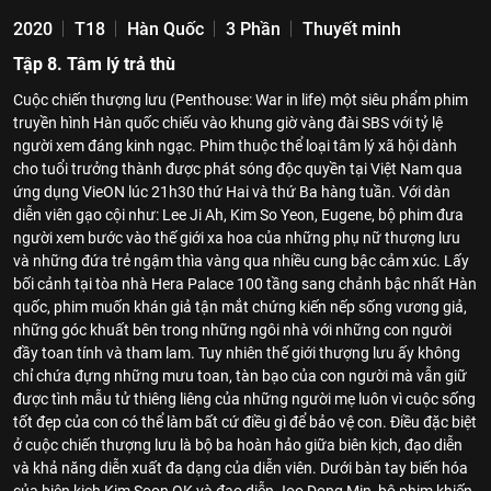
2020
T18
Hàn Quốc
3 Phần
Thuyết minh
Tập 8. Tâm lý trả thù
Cuộc chiến thượng lưu (Penthouse: War in life) một siêu phẩm phim
truyền hình Hàn quốc chiếu vào khung giờ vàng đài SBS với tỷ lệ
người xem đáng kinh ngạc. Phim thuộc thể loại tâm lý xã hội dành
cho tuổi trưởng thành được phát sóng độc quyền tại Việt Nam qua
ứng dụng VieON lúc 21h30 thứ Hai và thứ Ba hàng tuần. Với dàn
diễn viên gạo cội như: Lee Ji Ah, Kim So Yeon, Eugene, bộ phim đưa
người xem bước vào thế giới xa hoa của những phụ nữ thượng lưu
và những đứa trẻ ngậm thìa vàng qua nhiều cung bậc cảm xúc. Lấy
bối cảnh tại tòa nhà Hera Palace 100 tầng sang chảnh bậc nhất Hàn
quốc, phim muốn khán giả tận mắt chứng kiến nếp sống vương giả,
những góc khuất bên trong những ngôi nhà với những con người
đầy toan tính và tham lam. Tuy nhiên thế giới thượng lưu ấy không
chỉ chứa đựng những mưu toan, tàn bạo của con người mà vẫn giữ
được tình mẫu tử thiêng liêng của những người mẹ luôn vì cuộc sống
tốt đẹp của con có thể làm bất cứ điều gì để bảo vệ con. Điều đặc biệt
ở cuộc chiến thượng lưu là bộ ba hoàn hảo giữa biên kịch, đạo diễn
và khả năng diễn xuất đa dạng của diễn viên. Dưới bàn tay biến hóa