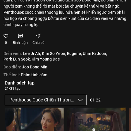
của biên kịch Kim Soon OK và đạo diễn Joo Dong Min, bộ phim khiến
người xem không thể rời mắt bởi câu chuyện kể thú vị và bất ngờ.
Penthouse: cuoc chien thuong luu hứa hẹn sẽ khiến người xem phải
hồi hộp và choáng ngợp bởi tài diễn xuất của các diễn viên và những
cảnh quay tráng lệ.
0
Bình luận
Chia sẻ
Diễn viên:
Lee Ji Ah,
Kim So Yeon,
Eugene,
Uhm Ki Joon,
Park Eun Seok,
Kim Young Dae
Đạo diễn:
Joo Dong Min
Thể loại:
Phim tình cảm
Danh sách tập
21/21 tập
Penthouse Cuộc Chiến Thượng Lưu - Penthouse: War In Lif
01-22