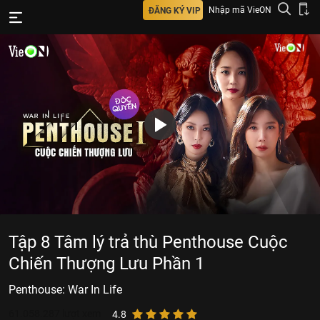
Nhập mã VieON
ĐĂNG KÝ VIP
Tập 8 Tâm lý trả thù Penthouse Cuộc
Chiến Thượng Lưu Phần 1
Penthouse: War In Life
61.058.287
lượt xem
4.8