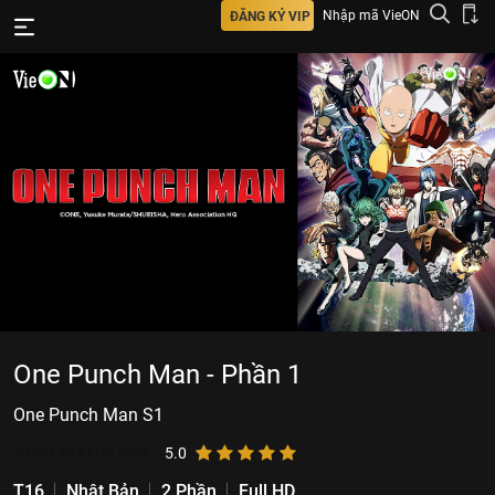
Nhập mã VieON
ĐĂNG KÝ VIP
One Punch Man - Phần 1
One Punch Man S1
2.890.784
lượt xem
5.0
T16
Nhật Bản
2 Phần
Full HD