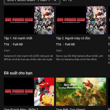
Tập 1. Kẻ mạnh nhất
Tập 2. Người máy cô độc
T
T16
Full HD
T16
Full HD
T
24ph
24ph
2
Saitama trở nên mạnh mẽ và đối mặt quái vật
Genos sau khi thấy Saitama thực chiến, anh
B
để bảo vệ nhân loại sau nhiều năm rèn luyện.
liền xin Saitama nhận mình làm đệ tử.
T
t
Đề xuất cho bạn
PRO
One Punch Man - Phần 2
Tạm Biệt, Don Glees!
Đ