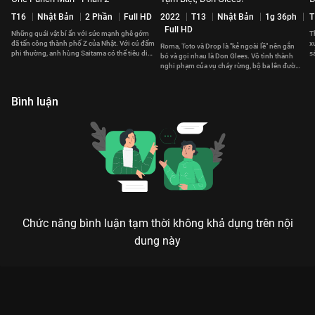
T16
Nhật Bản
2 Phần
Full HD
2022
T13
Nhật Bản
1g 36ph
T
Full HD
Những quái vật bí ẩn với sức mạnh ghê gớm
T
đã tấn công thành phố Z của Nhật. Với cú đấm
x
Roma, Toto và Drop là "kẻ ngoài lề" nên gắn
phi thường, anh hùng Saitama có thể tiêu diệt
s
bó và gọi nhau là Don Glees. Vô tình thành
lũ quái vật?
n
nghi phạm của vụ cháy rừng, bộ ba lên đường
tìm cách rửa oan.
Bình luận
Chức năng bình luận tạm thời không khả dụng trên nội
dung này
ONE PUNCH MAN PHẦN 1: KHI CÔNG THỨC 100 CÁI HÍT ĐẤT
TẠO NÊN MỘT HUYỀN THOẠI ĐẦU TRỌC
Tôi là một anh hùng vì sở thích thôi.