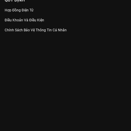
QUY ĐỊNH
Hợp Đồng Điện Tử
Điều Khoản Và Điều Kiện
Chính Sách Bảo Vệ Thông Tin Cá Nhân
Chính Sách Bảo Vệ Người Tiêu Dùng Dễ Bị Tổn Thương
Thỏa Thuận Sử Dụng Dịch Vụ Mạng Xã Hội
THÔNG TIN
Thông Báo
Trung Tâm Hỗ Trợ
Liên Hệ
Góp Ý
Công ty Cổ phần VieON - Địa chỉ: Tầng 5, 222 Pasteur, Phường Xuân Hòa,
Thành phố Hồ Chí Minh