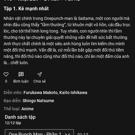
Tập 1. Kẻ mạnh nhất
Nhân vật chính trong Onepunch-man là Saitama, một con người mà
nhìn đâu cũng thấy “tầm thường”, từ khuôn mặt vô hồn, cái đầu trọc
lóc, cho tới thể hình long tong. Tuy nhiên, con người nhìn thì tầm
thường này lại chuyên giải quyết những vấn đề hết sức bất thường.
Anh thực chất chính là một siêu anh hùng luôn tìm kiếm cho mình
một đối thủ mạnh. Vấn đề là, cứ mỗi lần bắt gặp một đối thủ tiềm
năng, thì đối thủ nào cũng như đối thủ nào, chỉ ăn một đấm của anh
là… chết luôn.
0
Bình luận
Chia sẻ
Diễn viên:
Furukawa Makoto,
Kaito Ishikawa
Đạo diễn:
Shingo Natsume
Thể loại:
Anime
Danh sách tập
12/12 tập
One Punch Man - Phần 1
01-12