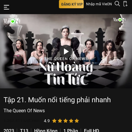
Nhập mã VieON
ĐĂNG KÝ VIP
Tập 21. Muốn nổi tiếng phải nhanh
The Queen Of News
1.367.411
lượt xem
4.9
2023
T13
Hồng Kông
1 Phần
Full HD