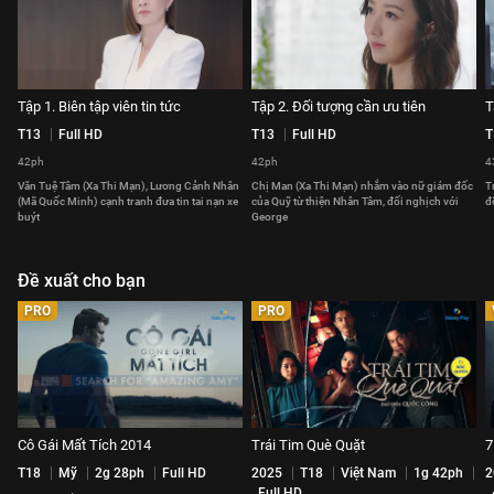
Tập 1. Biên tập viên tin tức
Tập 2. Đối tượng cần ưu tiên
T
T13
Full HD
T13
Full HD
T
42ph
42ph
4
Văn Tuệ Tâm (Xa Thi Mạn), Lương Cảnh Nhân
Chị Man (Xa Thi Mạn) nhắm vào nữ giám đốc
T
(Mã Quốc Minh) cạnh tranh đưa tin tai nạn xe
của Quỹ từ thiện Nhân Tâm, đối nghịch với
đ
buýt
George
Đề xuất cho bạn
PRO
PRO
Cô Gái Mất Tích 2014
Trái Tim Què Quặt
7
T18
Mỹ
2g 28ph
Full HD
2025
T18
Việt Nam
1g 42ph
2
Full HD