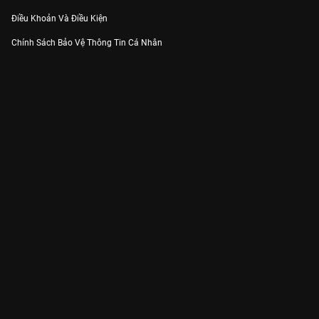
Điều Khoản Và Điều Kiện
Chính Sách Bảo Vệ Thông Tin Cá Nhân
Chính Sách Bảo Vệ Người Tiêu Dùng Dễ Bị Tổn Thương
Thỏa Thuận Sử Dụng Dịch Vụ Mạng Xã Hội
THÔNG TIN
Thông Báo
Trung Tâm Hỗ Trợ
Liên Hệ
Góp Ý
Công ty Cổ phần VieON - Địa chỉ: Tầng 5, 222 Pasteur, Phường Xuân Hòa,
Thành phố Hồ Chí Minh
Email:
support@vieon.vn
| Hotline:
1800.599.920
(miễn phí)
Giấy phép Cung cấp Dịch vụ Phát thanh, Truyền hình trả tiền số 247/GP-