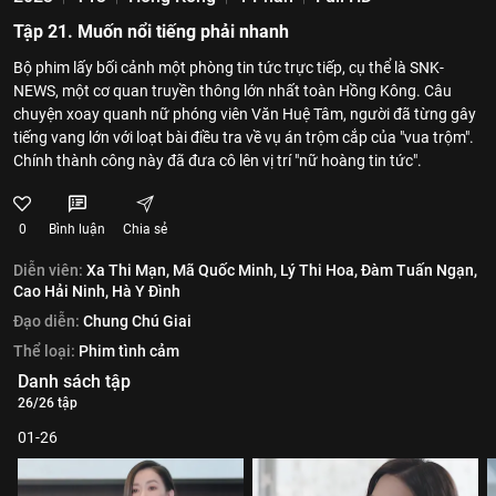
Tập 21. Muốn nổi tiếng phải nhanh
Bộ phim lấy bối cảnh một phòng tin tức trực tiếp, cụ thể là SNK-
NEWS, một cơ quan truyền thông lớn nhất toàn Hồng Kông. Câu
chuyện xoay quanh nữ phóng viên Văn Huệ Tâm, người đã từng gây
tiếng vang lớn với loạt bài điều tra về vụ án trộm cắp của "vua trộm".
Chính thành công này đã đưa cô lên vị trí "nữ hoàng tin tức".
0
Bình luận
Chia sẻ
Diễn viên:
Xa Thi Mạn,
Mã Quốc Minh,
Lý Thi Hoa,
Đàm Tuấn Ngạn,
Cao Hải Ninh,
Hà Y Đình
Đạo diễn:
Chung Chú Giai
Thể loại:
Phim tình cảm
Danh sách tập
26/26 tập
01-26