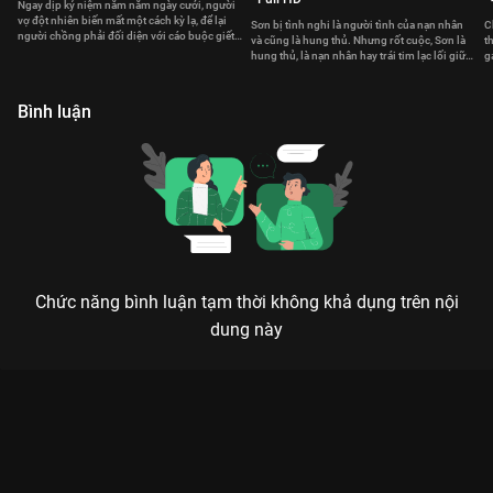
Ngay dịp kỷ niệm năm năm ngày cưới, người
vợ đột nhiên biến mất một cách kỳ lạ, để lại
Sơn bị tình nghi là người tình của nạn nhân
C
người chồng phải đối diện với cáo buộc giết
và cũng là hung thủ. Nhưng rốt cuộc, Sơn là
t
vợ mình.
hung thủ, là nạn nhân hay trái tim lạc lối giữa
g
biển tình?
b
Bình luận
Chức năng bình luận tạm thời không khả dụng trên nội
dung này
Xem Tập 21. Muốn nổi tiếng phải nhanh Nữ Hoàng Tin Tức - 26
Tập của Hồng Kông có sự tham gia của . Thuộc thể loại: Phim
bộ