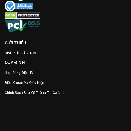
Dàn diễn viên Full Visual:
Sự quy tụ của những cái tên hot nhất
xứ Chùa Vàng mang lại một bữa tiệc nhan sắc đúng nghĩa.
Khám phá bí mật hậu cung và xem
Nữ Hoàng Ayodhaya
thuyết
minh Full HD duy nhất trên
VieON
ngay!
GIỚI THIỆU
Giới Thiệu Về VieON
QUY ĐỊNH
Hợp Đồng Điện Tử
Điều Khoản Và Điều Kiện
Chính Sách Bảo Vệ Thông Tin Cá Nhân
Chính Sách Bảo Vệ Người Tiêu Dùng Dễ Bị Tổn Thương
Thỏa Thuận Sử Dụng Dịch Vụ Mạng Xã Hội
THÔNG TIN