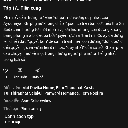
Tập 1A. Tiến cung
Phim lấy cảm hứng từ "Mae Yuhua", nữ vương duy nhất của
Ayodhaya. Khi phụ nữ không chỉ là "quân cờ trên bàn cờ", tiểu thư Sri
Sudachan hướng tới một nhiệm vụ lớn lao, nhưng con đường không
bằng phẳng mà bị đe dọa bởi "quyền lực" và "trái tim". Cô ấy đã đứng
lên chiến đấu “quyết tâm” để cạnh tranh trên con đường “đơn độc” đi
đến quyền lực và vươn lên đỉnh cao “duy nhất” của xứ sở. Khám phá
câu chuyện mới về một trong những người phụ nữ tai tiếng nhất
trong lịch sử.
0
Bình luận
Chia sẻ
Diễn viên:
Mai Davika Horne,
Film Thanapat Kawila,
Tui Thiraphat Sajakul,
Panward Hemanee,
Fern Nopjira
Đạo diễn:
Sant Srikaewlaw
Thể loại:
Phim tâm lý
Danh sách tập
10/10 tập