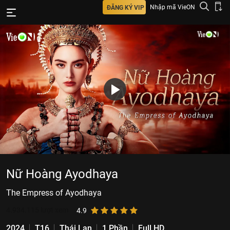
Nhập mã VieON
ĐĂNG KÝ VIP
Nữ Hoàng Ayodhaya
The Empress of Ayodhaya
4.934.115
lượt xem
4.9
2024
T16
Thái Lan
1 Phần
Full HD