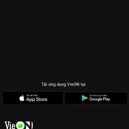
với visual vô thực trong những bộ trang phục cổ xuyến lộng lẫy.
Mỗi cái liếc mắt, mỗi nụ cười bí hiểm của cô đều ẩn chứa
những âm mưu kinh thiên động địa. Sự kết hợp cùng các nam
thần
Film Thanapat
và
Tui Thiraphat
tạo nên những màn
tương tác vừa nóng bỏng vừa đầy toan tính. Đây là cuộc chiến
không có chỗ cho kẻ yếu, nơi mà tình yêu cũng chỉ là một quân
cờ trong trò chơi quyền lực.
ĐIỂM HẤP DẪN KHÔNG THỂ RỜI MẮT CỦA NỮ HOÀNG
AYODHAYA
Màn trình diễn đỉnh cao của Mai Davika:
Khí chất nữ vương uy
quyền kết hợp với nội tâm phức tạp sẽ khiến bạn không thể rời
mắt khỏi màn hình.
Tải ứng dụng VieON
tại
Bối cảnh lịch sử hoành tráng:
Phim được đầu tư kinh phí
khủng, phục dựng lại kinh đô Ayodhaya thời kỳ hoàng kim với
độ chi tiết đến kinh ngạc.
Cốt truyện cung đấu nghẹt thở:
Những cú Twist tình cảm,
những màn hạ độc, tranh giành sủng ái và quyền lực tàn khốc
đặc trưng của phim Thái.