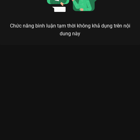
Chức năng bình luận tạm thời không khả dụng trên nội
dung này
NỮ HOÀNG AYODHAYA: KHI SẮC ĐẸP TRỞ THÀNH VŨ KHÍ TỐI
THƯỢNG
Để leo lên đỉnh cao quyền lực, thứ duy nhất không được phép có chính là lòng thương
hại.
Nếu bạn đã chán những bộ phim tình cảm sướt mướt, hãy đến
với
Nữ Hoàng Ayodhaya (The Empress of Ayodhaya)
trên
VieON
. Đây không đơn thuần là một bộ phim lịch sử, mà là một
ván cờ chính trị đầy máu và nước mắt. Với sự tham gia của đại
mỹ nhân
Mai Davika Horne
, bộ phim tái hiện lại hành trình
vươn lên của vị nữ hoàng quyền lực nhất lịch sử Thái Lan,
người đã dùng nhan sắc và trí tuệ để thao túng cả một vương
triều.
Mai Davika một lần nữa khẳng định đẳng cấp ngôi sao hạng A