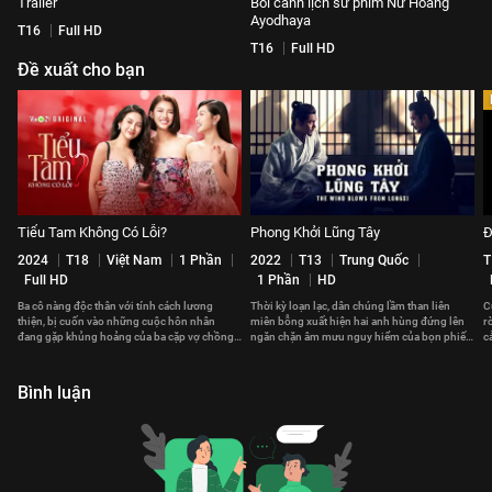
Trailer
Bối cảnh lịch sử phim Nữ Hoàng
Ayodhaya
T16
Full HD
T16
Full HD
Đề xuất cho bạn
Tiểu Tam Không Có Lỗi?
Phong Khởi Lũng Tây
Đ
2024
T18
Việt Nam
1 Phần
2022
T13
Trung Quốc
T
Full HD
1 Phần
HD
Ba cô nàng độc thân với tính cách lương
Thời kỳ loạn lạc, dân chúng lầm than liên
C
thiện, bị cuốn vào những cuộc hôn nhân
miên bỗng xuất hiện hai anh hùng đứng lên
r
đang gặp khủng hoảng của ba cặp vợ chồng
ngăn chặn âm mưu nguy hiểm của bọn phiến
c
khác nhau.
loạn
T
Bình luận