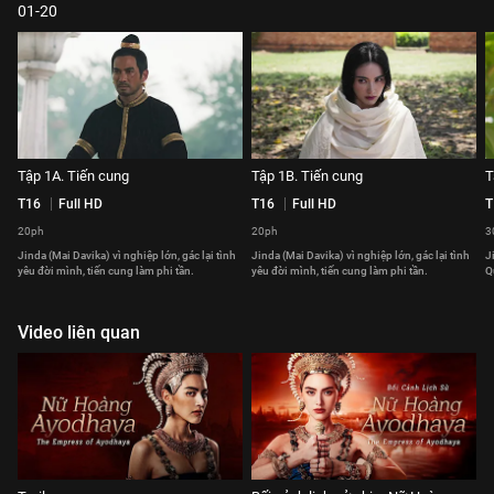
01-20
Tập 1A. Tiến cung
Tập 1B. Tiến cung
T
T16
Full HD
T16
Full HD
T
20ph
20ph
3
Jinda (Mai Davika) vì nghiệp lớn, gác lại tình
Jinda (Mai Davika) vì nghiệp lớn, gác lại tình
J
yêu đời mình, tiến cung làm phi tần.
yêu đời mình, tiến cung làm phi tần.
Q
Video liên quan