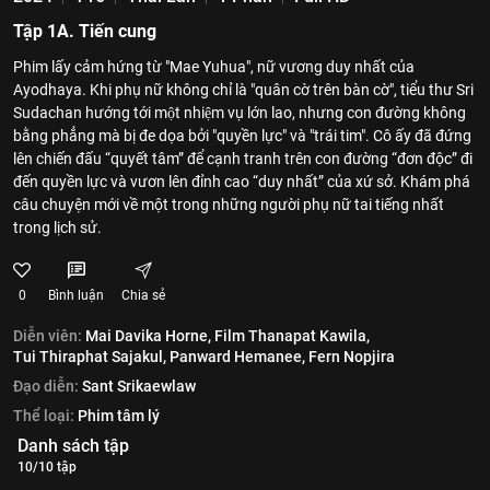
Tập 1A. Tiến cung
Phim lấy cảm hứng từ "Mae Yuhua", nữ vương duy nhất của
Ayodhaya. Khi phụ nữ không chỉ là "quân cờ trên bàn cờ", tiểu thư Sri
Sudachan hướng tới một nhiệm vụ lớn lao, nhưng con đường không
bằng phẳng mà bị đe dọa bởi "quyền lực" và "trái tim". Cô ấy đã đứng
lên chiến đấu “quyết tâm” để cạnh tranh trên con đường “đơn độc” đi
đến quyền lực và vươn lên đỉnh cao “duy nhất” của xứ sở. Khám phá
câu chuyện mới về một trong những người phụ nữ tai tiếng nhất
trong lịch sử.
0
Bình luận
Chia sẻ
Diễn viên:
Mai Davika Horne,
Film Thanapat Kawila,
Tui Thiraphat Sajakul,
Panward Hemanee,
Fern Nopjira
Đạo diễn:
Sant Srikaewlaw
Thể loại:
Phim tâm lý
Danh sách tập
10/10 tập