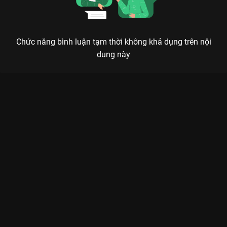
Chức năng bình luận tạm thời không khả dụng trên nội
dung này
NỮ HOÀNG AYODHAYA: KHI SẮC ĐẸP TRỞ THÀNH VŨ KHÍ TỐI
THƯỢNG
Để leo lên đỉnh cao quyền lực, thứ duy nhất không được phép có chính là lòng thương
hại.
Nếu bạn đã chán những bộ phim tình cảm sướt mướt, hãy đến
với
Nữ Hoàng Ayodhaya (The Empress of Ayodhaya)
trên
VieON
. Đây không đơn thuần là một bộ phim lịch sử, mà là một
ván cờ chính trị đầy máu và nước mắt. Với sự tham gia của đại
mỹ nhân
Mai Davika Horne
, bộ phim tái hiện lại hành trình
vươn lên của vị nữ hoàng quyền lực nhất lịch sử Thái Lan,
người đã dùng nhan sắc và trí tuệ để thao túng cả một vương
triều.
Mai Davika một lần nữa khẳng định đẳng cấp ngôi sao hạng A