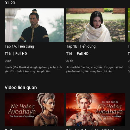
01-20
Tập 1A. Tiến cung
Tập 1B. Tiến cung
T
T16
Full HD
T16
Full HD
T
20ph
20ph
3
Jinda (Mai Davika) vì nghiệp lớn, gác lại tình
Jinda (Mai Davika) vì nghiệp lớn, gác lại tình
J
yêu đời mình, tiến cung làm phi tần.
yêu đời mình, tiến cung làm phi tần.
Q
Video liên quan