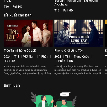
Trailer
Bối cảnh lịch sử phim Nữ Hoàng
Ayodhaya
T16
Full HD
T16
Full HD
Đề xuất cho bạn
Tiểu Tam Không Có Lỗi?
Phong Khởi Lũng Tây
Đ
2024
T18
Việt Nam
1 Phần
2022
T13
Trung Quốc
T
Full HD
1 Phần
HD
Ba cô nàng độc thân với tính cách lương
Thời kỳ loạn lạc, dân chúng lầm than liên
C
thiện, bị cuốn vào những cuộc hôn nhân
miên bỗng xuất hiện hai anh hùng đứng lên
r
đang gặp khủng hoảng của ba cặp vợ chồng
ngăn chặn âm mưu nguy hiểm của bọn phiến
c
khác nhau.
loạn
T
Bình luận