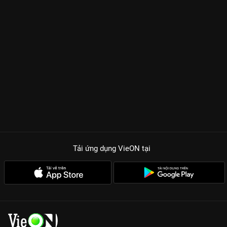
với visual vô thực trong những bộ trang phục cổ xuyến lộng lẫy.
Mỗi cái liếc mắt, mỗi nụ cười bí hiểm của cô đều ẩn chứa
những âm mưu kinh thiên động địa. Sự kết hợp cùng các nam
thần
Film Thanapat
và
Tui Thiraphat
tạo nên những màn
tương tác vừa nóng bỏng vừa đầy toan tính. Đây là cuộc chiến
không có chỗ cho kẻ yếu, nơi mà tình yêu cũng chỉ là một quân
cờ trong trò chơi quyền lực.
ĐIỂM HẤP DẪN KHÔNG THỂ RỜI MẮT CỦA NỮ HOÀNG
AYODHAYA
Màn trình diễn đỉnh cao của Mai Davika:
Khí chất nữ vương uy
quyền kết hợp với nội tâm phức tạp sẽ khiến bạn không thể rời
mắt khỏi màn hình.
Tải ứng dụng VieON
tại
Bối cảnh lịch sử hoành tráng:
Phim được đầu tư kinh phí
khủng, phục dựng lại kinh đô Ayodhaya thời kỳ hoàng kim với
độ chi tiết đến kinh ngạc.
Cốt truyện cung đấu nghẹt thở:
Những cú Twist tình cảm,
những màn hạ độc, tranh giành sủng ái và quyền lực tàn khốc
đặc trưng của phim Thái.