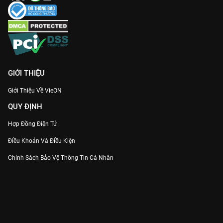
Dàn diễn viên Full Visual:
Sự quy tụ của những cái tên hot nhất
xứ Chùa Vàng mang lại một bữa tiệc nhan sắc đúng nghĩa.
Khám phá bí mật hậu cung và xem
Nữ Hoàng Ayodhaya
thuyết
minh Full HD duy nhất trên
VieON
ngay!
GIỚI THIỆU
Giới Thiệu Về VieON
QUY ĐỊNH
Hợp Đồng Điện Tử
Điều Khoản Và Điều Kiện
Chính Sách Bảo Vệ Thông Tin Cá Nhân
Chính Sách Bảo Vệ Người Tiêu Dùng Dễ Bị Tổn Thương
Thỏa Thuận Sử Dụng Dịch Vụ Mạng Xã Hội
THÔNG TIN