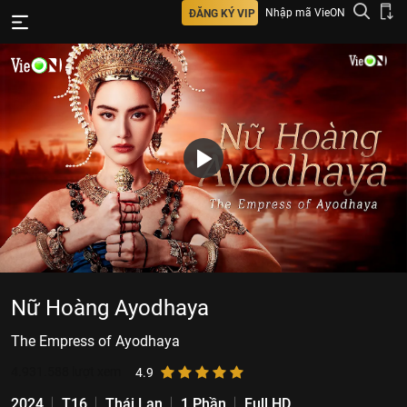
Nhập mã VieON
ĐĂNG KÝ VIP
Nữ Hoàng Ayodhaya
The Empress of Ayodhaya
4.931.588
lượt xem
4.9
2024
T16
Thái Lan
1 Phần
Full HD