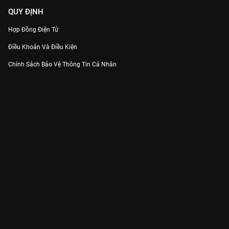
QUY ĐỊNH
Hợp Đồng Điện Tử
Điều Khoản Và Điều Kiện
Chính Sách Bảo Vệ Thông Tin Cá Nhân
Chính Sách Bảo Vệ Người Tiêu Dùng Dễ Bị Tổn Thương
Thỏa Thuận Sử Dụng Dịch Vụ Mạng Xã Hội
THÔNG TIN
Thông Báo
Trung Tâm Hỗ Trợ
Liên Hệ
Góp Ý
Công ty Cổ phần VieON - Địa chỉ: Tầng 5, 222 Pasteur, Phường Xuân Hòa,