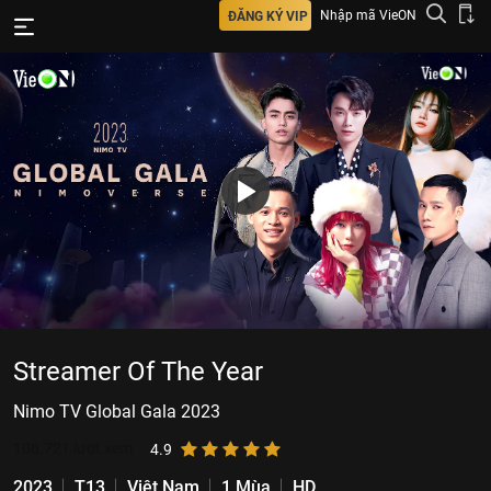
Nhập mã VieON
ĐĂNG KÝ VIP
Streamer Of The Year
Nimo TV Global Gala 2023
106.721
lượt xem
4.9
2023
T13
Việt Nam
1 Mùa
HD