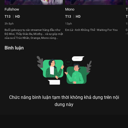
Fullshow
Mono
T
T13
HD
T13
HD
T
3h 8ph
13ph
1
Buổi gala quy tụ các streamer hàng đầu như
Em Là - Anh Không Thể - Waiting For You
C
Độ Mixi, Thầy Giáo Ba, Misthy... và sự góp mặt
-
của ca sĩ Trúc Nhân, Orange, Mono cùng
những tiết mục biểu diễn sôi động, hấp dẫn.
Bình luận
Chức năng bình luận tạm thời không khả dụng trên nội
dung này
Xem Streamer Of The Year Đêm Trao Giải Nimo TV Global Gala
2023 - 4 Tập của Việt Nam có sự tham gia của . Thuộc thể loại: