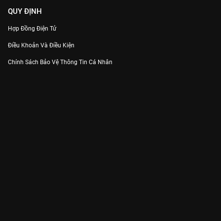
QUY ĐỊNH
Hợp Đồng Điện Tử
Điều Khoản Và Điều Kiện
Chính Sách Bảo Vệ Thông Tin Cá Nhân
Chính Sách Bảo Vệ Người Tiêu Dùng Dễ Bị Tổn Thương
Thỏa Thuận Sử Dụng Dịch Vụ Mạng Xã Hội
THÔNG TIN
Thông Báo
Trung Tâm Hỗ Trợ
Liên Hệ
Góp Ý
Công ty Cổ phần VieON - Địa chỉ: Tầng 5, 222 Pasteur, Phường Xuân Hòa,