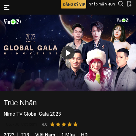
Nhập mã VieON
ĐĂNG KÝ VIP
Trúc Nhân
Nimo TV Global Gala 2023
106.736
lượt xem
4.9
2023
T13
Việt Nam
1 Mùa
HD