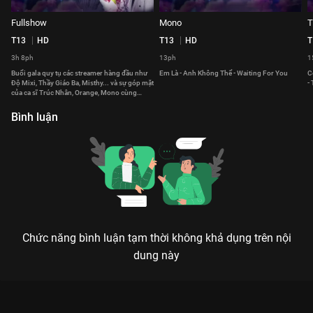
Fullshow
Mono
T
T13
HD
T13
HD
T
3h 8ph
13ph
1
Buổi gala quy tụ các streamer hàng đầu như
Em Là - Anh Không Thể - Waiting For You
C
Độ Mixi, Thầy Giáo Ba, Misthy... và sự góp mặt
-
của ca sĩ Trúc Nhân, Orange, Mono cùng
những tiết mục biểu diễn sôi động, hấp dẫn.
Bình luận
Chức năng bình luận tạm thời không khả dụng trên nội
dung này
Xem Trúc Nhân Đêm Trao Giải Nimo TV Global Gala 2023 - 4
Tập của Việt Nam có sự tham gia của . Thuộc thể loại: Event