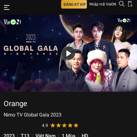
Nhập mã VieON
ĐĂNG KÝ VIP
Orange
Nimo TV Global Gala 2023
106.724
lượt xem
4.9
2023
T13
Việt Nam
1 Mùa
HD