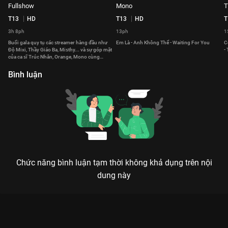
Fullshow
Mono
T
T13
HD
T13
HD
T
3h 8ph
13ph
1
Buổi gala quy tụ các streamer hàng đầu như
Em Là - Anh Không Thể - Waiting For You
C
Độ Mixi, Thầy Giáo Ba, Misthy... và sự góp mặt
-
của ca sĩ Trúc Nhân, Orange, Mono cùng
những tiết mục biểu diễn sôi động, hấp dẫn.
Bình luận
Chức năng bình luận tạm thời không khả dụng trên nội
dung này
Xem Orange Đêm Trao Giải Nimo TV Global Gala 2023 - 4 Tập
của Việt Nam có sự tham gia của . Thuộc thể loại: Event