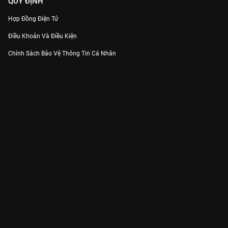
QUY ĐỊNH
Hợp Đồng Điện Tử
Điều Khoản Và Điều Kiện
Chính Sách Bảo Vệ Thông Tin Cá Nhân
Chính Sách Bảo Vệ Người Tiêu Dùng Dễ Bị Tổn Thương
Thỏa Thuận Sử Dụng Dịch Vụ Mạng Xã Hội
THÔNG TIN
Thông Báo
Trung Tâm Hỗ Trợ
Liên Hệ
Góp Ý
Công ty Cổ phần VieON - Địa chỉ: Tầng 5, 222 Pasteur, Phường Xuân Hòa,
Thành phố Hồ Chí Minh