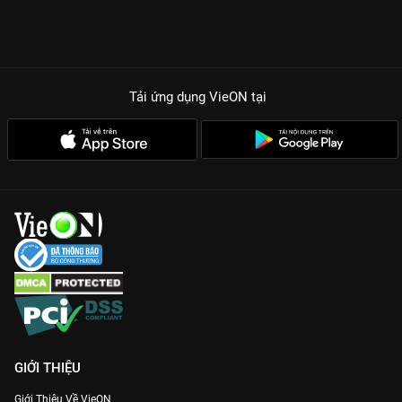
mình ở trong đó.
Xuyên suốt 54 tập phim, khán giả sẽ đi từ bất ngờ này đến bất
ngờ khác bởi những cú twist gia đình cực kỳ gần gũi nhưng
không kém phần sáng tạo. Phim đề cao giá trị của sự thấu hiểu
Tải ứng dụng VieON
tại
và tình thân, nhắn nhủ rằng sau tất cả những ồn ào và nhảy
nhót của số phận, nhà vẫn là nơi bình yên nhất để quay về.
ĐIỂM SÁNG KHIẾN BẠN PHẢI CÀY NGAY NHỮNG TRÁI TIM
NHẢY NHÓT
Chemistry bùng nổ của dàn cast:
Sự tung hứng ăn ý giữa các
nghệ sĩ hài hàng đầu tạo nên những phân cảnh tự nhiên như
đời thật.
Nội dung gần gũi, nhân văn:
Phim khai thác các vấn đề gia
đình hiện đại dưới góc nhìn hài hước, dễ tiếp nhận nhưng sâu
sắc.
Giải trí đa nền tảng:
Bạn có thể dễ dàng theo dõi phim mọi lúc
mọi nơi trên ứng dụng VieON với tốc độ đường truyền cực
mượt.
GIỚI THIỆU
Gia nhập hội fan nhảy nhót và xem ngay
Những Trái Tim Nhảy
Giới Thiệu Về VieON