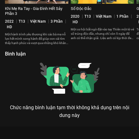
Khi Mẹ Ra Tay - Gia Đình Hết Sảy
Số Độc Đắc
G
Phần 3
2020
T13
Việt Nam
1 Phần
2
2022
T13
Việt Nam
3 Phần
HD
HD
Một cơ hội bất ngờ đặt vào tay Thiên một tờ vé
T
số trúng độc đắc, nhưng chỉ còn 5 ngày để
đ
Một hành trình yêu thương khi các bà mẹ nỗ
anh có thể nhận giải. Liệu anh có kịp thời đem
c
lực hết mình song hành để giúp con cái tìm
về số tiền khổng lồ này?
v
thấy hạnh phúc và vượt qua những khó khăn
trong lần đầu tiên làm cha mẹ.
Bình luận
Chức năng bình luận tạm thời không khả dụng trên nội
dung này
NHỮNG TRÁI TIM NHẢY NHÓT: ĐẶC SẢN TẤU HÀI CỦA GIA
ĐÌNH VIỆT TRÊN VIEON