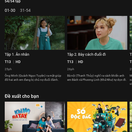
54/54 tập
01-30
31-54
Tập 1. Ân nhân
Tập 2. Bày cách đuổi đi
T
T13
HD
T13
HD
T
25ph
26ph
2
Ông Minh (Quách Ngọc Tuyên) ra mặt giúp
Bà nội (Thanh Thủy) nghĩ ra cách khiến anh
M
đỡ hai anh em đang bị chủ nợ đuổi đánh.
em Bách và Phương Linh (Khả Như) tự dọn đi.
x
v
Đề xuất cho bạn