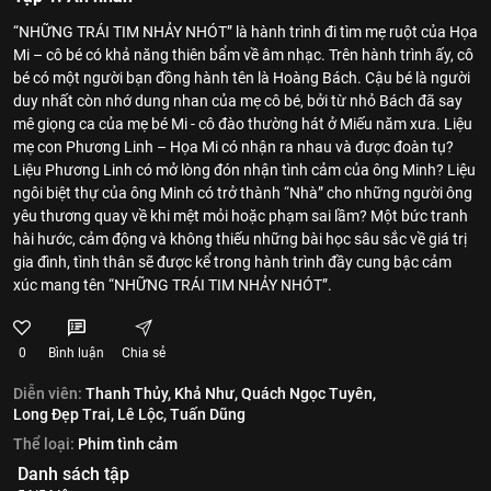
“NHỮNG TRÁI TIM NHẢY NHÓT” là hành trình đi tìm mẹ ruột của Họa
Mi – cô bé có khả năng thiên bẩm về âm nhạc. Trên hành trình ấy, cô
bé có một người bạn đồng hành tên là Hoàng Bách. Cậu bé là người
duy nhất còn nhớ dung nhan của mẹ cô bé, bởi từ nhỏ Bách đã say
mê giọng ca của mẹ bé Mi - cô đào thường hát ở Miếu năm xưa. Liệu
mẹ con Phương Linh – Họa Mi có nhận ra nhau và được đoàn tụ?
Liệu Phương Linh có mở lòng đón nhận tình cảm của ông Minh? Liệu
ngôi biệt thự của ông Minh có trở thành “Nhà” cho những người ông
yêu thương quay về khi mệt mỏi hoặc phạm sai lầm? Một bức tranh
hài hước, cảm động và không thiếu những bài học sâu sắc về giá trị
gia đình, tình thân sẽ được kể trong hành trình đầy cung bậc cảm
xúc mang tên “NHỮNG TRÁI TIM NHẢY NHÓT”.
0
Bình luận
Chia sẻ
Diễn viên:
Thanh Thủy,
Khả Như,
Quách Ngọc Tuyên,
Long Đẹp Trai,
Lê Lộc,
Tuấn Dũng
Thể loại:
Phim tình cảm
Danh sách tập