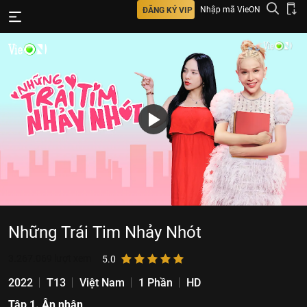
Nhập mã VieON
ĐĂNG KÝ VIP
Những Trái Tim Nhảy Nhót
3.267.069
lượt xem
5.0
2022
T13
Việt Nam
1 Phần
HD
Tập 1. Ân nhân