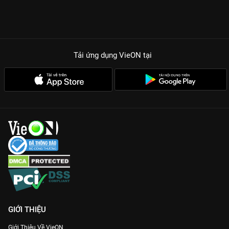
Tải ứng dụng VieON
tại
GIỚI THIỆU
Giới Thiệu Về VieON