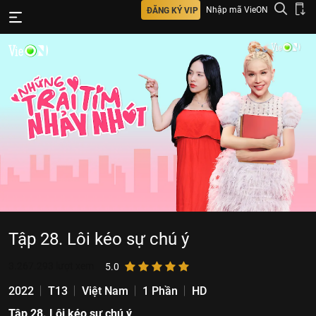
Nhập mã VieON
ĐĂNG KÝ VIP
Tập 28. Lôi kéo sự chú ý
3.267.293
lượt xem
5.0
2022
T13
Việt Nam
1 Phần
HD
Tập 28. Lôi kéo sự chú ý