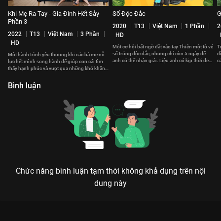
Khi Mẹ Ra Tay - Gia Đình Hết Sảy
Số Độc Đắc
G
Phần 3
2020
T13
Việt Nam
1 Phần
2
2022
T13
Việt Nam
3 Phần
HD
HD
Một cơ hội bất ngờ đặt vào tay Thiên một tờ vé
T
số trúng độc đắc, nhưng chỉ còn 5 ngày để
đ
Một hành trình yêu thương khi các bà mẹ nỗ
anh có thể nhận giải. Liệu anh có kịp thời đem
c
lực hết mình song hành để giúp con cái tìm
về số tiền khổng lồ này?
v
thấy hạnh phúc và vượt qua những khó khăn
trong lần đầu tiên làm cha mẹ.
Bình luận
Chức năng bình luận tạm thời không khả dụng trên nội
dung này
Xem Tập 28. Lôi kéo sự chú ý Những Trái Tim Nhảy Nhót - 54
Tập của Việt Nam có sự tham gia của . Thuộc thể loại: Phim bộ