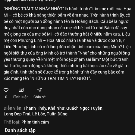
“NHỮNG TRÁI TIM NHẢY NHÓT” là hành trình đi tìm mẹ ruột của Họa
Mi – cô bé có khả năng thiên bẩm về âm nhạc. Trên hành trình ấy, cô
bé có một người bạn đồng hành tên là Hoàng Bách. Cậu bé là người
duy nhất còn nhớ dung nhan của mẹ cô bé, bởi từ nhỏ Bách đã say
mê giọng ca của mẹ bé Mi - cô đào thường hát ở Miếu năm xưa. Liệu
mẹ con Phương Linh – Họa Mi có nhận ra nhau và được đoàn tụ?
Liệu Phương Linh có mở lòng đón nhận tình cảm của ông Minh? Liệu
ngôi biệt thự của ông Minh có trở thành “Nhà” cho những người ông
yêu thương quay về khi mệt mỏi hoặc phạm sai lầm? Một bức tranh
hài hước, cảm động và không thiếu những bài học sâu sắc về giá trị
gia đình, tình thân sẽ được kể trong hành trình đầy cung bậc cảm
xúc mang tên “NHỮNG TRÁI TIM NHẢY NHÓT”.
0
Bình luận
Chia sẻ
Diễn viên:
Thanh Thủy,
Khả Như,
Quách Ngọc Tuyên,
Long Đẹp Trai,
Lê Lộc,
Tuấn Dũng
Thể loại:
Phim tình cảm
Danh sách tập