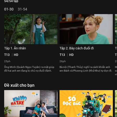
54/54 tập
01-30
31-54
Tập 1. Ân nhân
Tập 2. Bày cách đuổi đi
T
T13
HD
T13
HD
T
25ph
26ph
2
Ông Minh (Quách Ngọc Tuyên) ra mặt giúp
Bà nội (Thanh Thủy) nghĩ ra cách khiến anh
M
đỡ hai anh em đang bị chủ nợ đuổi đánh.
em Bách và Phương Linh (Khả Như) tự dọn đi.
x
v
Đề xuất cho bạn