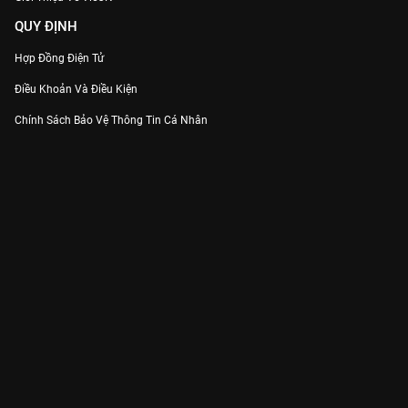
QUY ĐỊNH
Hợp Đồng Điện Tử
Điều Khoản Và Điều Kiện
Chính Sách Bảo Vệ Thông Tin Cá Nhân
Chính Sách Bảo Vệ Người Tiêu Dùng Dễ Bị Tổn Thương
Thỏa Thuận Sử Dụng Dịch Vụ Mạng Xã Hội
THÔNG TIN
Thông Báo
Trung Tâm Hỗ Trợ
Liên Hệ
Góp Ý
Công ty Cổ phần VieON - Địa chỉ: Tầng 5, 222 Pasteur, Phường Xuân Hòa,