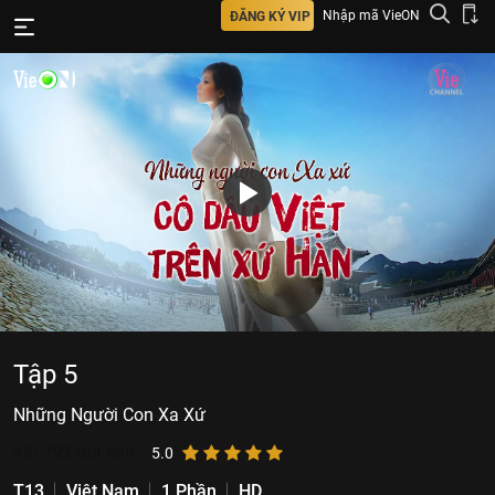
Nhập mã VieON
ĐĂNG KÝ VIP
Tập 5
Những Người Con Xa Xứ
451.792
lượt xem
5.0
T13
Việt Nam
1 Phần
HD