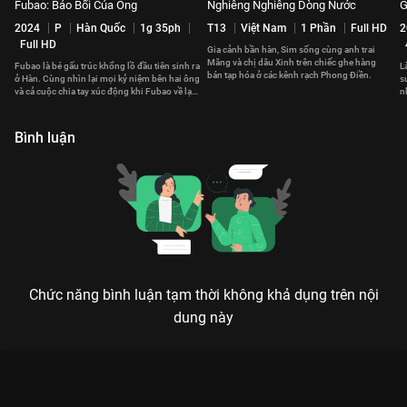
Fubao: Bảo Bối Của Ông
Nghiêng Nghiêng Dòng Nước
G
2024
P
Hàn Quốc
1g 35ph
T13
Việt Nam
1 Phần
Full HD
2
Full HD
Gia cảnh bần hàn, Sim sống cùng anh trai
Măng và chị dâu Xinh trên chiếc ghe hàng
Fubao là bé gấu trúc khổng lồ đầu tiên sinh ra
L
bán tạp hóa ở các kênh rạch Phong Điền.
ở Hàn. Cùng nhìn lại mọi kỷ niệm bên hai ông
s
và cả cuộc chia tay xúc động khi Fubao về lại
n
Trung Quốc.
m
Bình luận
Chức năng bình luận tạm thời không khả dụng trên nội
dung này
Xem Tập 5 Những Người Con Xa Xứ - 30 Tập của Việt Nam có
sự tham gia của . Thuộc thể loại: Phim bộ