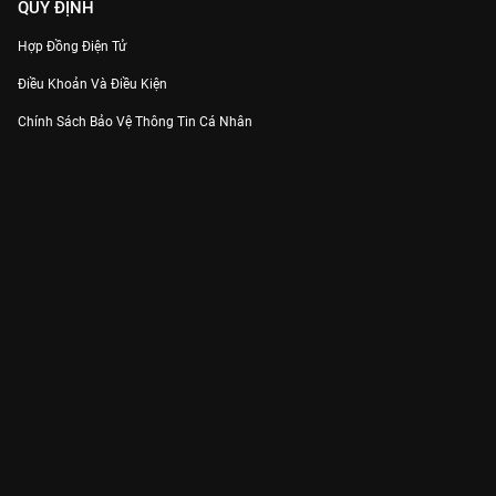
QUY ĐỊNH
Hợp Đồng Điện Tử
Điều Khoản Và Điều Kiện
Chính Sách Bảo Vệ Thông Tin Cá Nhân
Chính Sách Bảo Vệ Người Tiêu Dùng Dễ Bị Tổn Thương
Thỏa Thuận Sử Dụng Dịch Vụ Mạng Xã Hội
THÔNG TIN
Thông Báo
Trung Tâm Hỗ Trợ
Liên Hệ
Góp Ý
Công ty Cổ phần VieON - Địa chỉ: Tầng 5, 222 Pasteur, Phường Xuân Hòa,
Thành phố Hồ Chí Minh