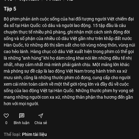
Tập 5
Bộ phim phản ánh cuộc sống của hai đối tượng người Việt chiếm đại
đa số tại Hàn Quốc: cô dâu và người lao động. 15 tập đầu là câu
chuyện thực tế nhiều phũ phàng, ghi nhận một cách sinh động đời
sống và số phận của nhiều cô dâu Việt gần như trên khắp đất nước
Hàn Quốc, từ những đô thị sầm uất cho tới vùng nông thôn, vùng núi
cao hẻo lánh. Hàng chục cô dâu Việt xuất hiện trong phim có thể gọi
là những "anh hùng" khi họ dám công khai nói lên những điều tế nhị
nhất, nhạy cảm nhất mà mình phải gánh chịu. Một mảng lớn khác
mà phóng sự đề cập là lao động Việt Nam trong hành trình xa xứ
mưu sinh, cũng là những thước phim cô đọng, cung cấp cho người
xem cái nhìn toàn cảnh về một thế giới rộng lớn và đầy đủ về cuộc
sống của lao động Việt tại Hàn Quốc. Những thước phim hy vọng sẽ
mang những người con xa xứ, những thân phận tha hương đến gần
hơn với mọi người.
0
Bình luận
Chia sẻ
Thể loại:
Phim tài liệu