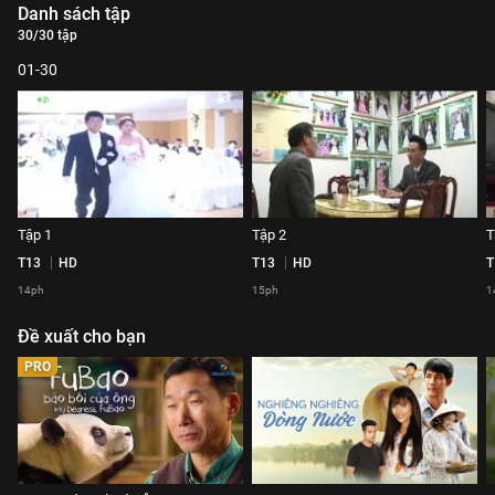
Danh sách tập
30/30 tập
01-30
Tập 1
Tập 2
T
T13
HD
T13
HD
T
14ph
15ph
1
Đề xuất cho bạn
PRO