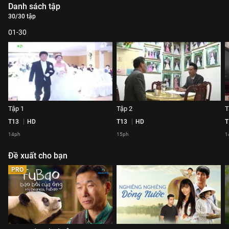
Danh sách tập
30/30 tập
01-30
Tập 1
Tập 2
T
T13
HD
T13
HD
T
14ph
15ph
1
Đề xuất cho bạn
PRO