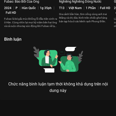
Fubao: Bảo Bối Của Ông
Nghiêng Nghiêng Dòng Nước
G
2024
P
Hàn Quốc
1g 35ph
T13
Việt Nam
1 Phần
Full HD
2
Full HD
Gia cảnh bần hàn, Sim sống cùng anh trai
Măng và chị dâu Xinh trên chiếc ghe hàng
Fubao là bé gấu trúc khổng lồ đầu tiên sinh ra
L
bán tạp hóa ở các kênh rạch Phong Điền.
ở Hàn. Cùng nhìn lại mọi kỷ niệm bên hai ông
s
và cả cuộc chia tay xúc động khi Fubao về lại
n
Trung Quốc.
m
Bình luận
Chức năng bình luận tạm thời không khả dụng trên nội
dung này
Xem Tập 30 Những Người Con Xa Xứ - 30 Tập của Việt Nam có
sự tham gia của . Thuộc thể loại: Phim bộ