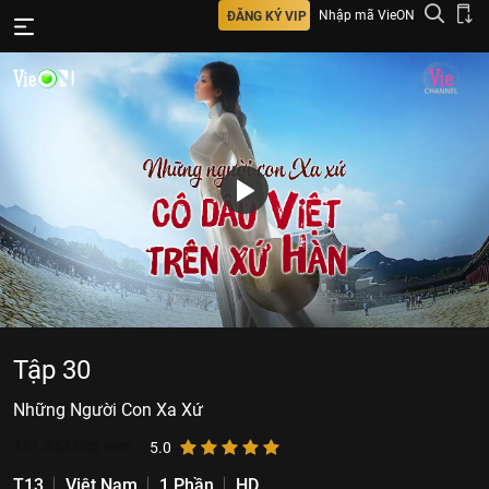
Nhập mã VieON
ĐĂNG KÝ VIP
Tập 30
Những Người Con Xa Xứ
451.844
lượt xem
5.0
T13
Việt Nam
1 Phần
HD