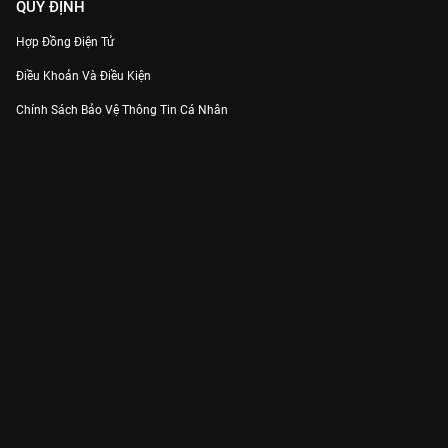
QUY ĐỊNH
Hợp Đồng Điện Tử
Điều Khoản Và Điều Kiện
Chính Sách Bảo Vệ Thông Tin Cá Nhân
Chính Sách Bảo Vệ Người Tiêu Dùng Dễ Bị Tổn Thương
Thỏa Thuận Sử Dụng Dịch Vụ Mạng Xã Hội
THÔNG TIN
Thông Báo
Trung Tâm Hỗ Trợ
Liên Hệ
Góp Ý
Công ty Cổ phần VieON - Địa chỉ: Tầng 5, 222 Pasteur, Phường Xuân Hòa,
Thành phố Hồ Chí Minh