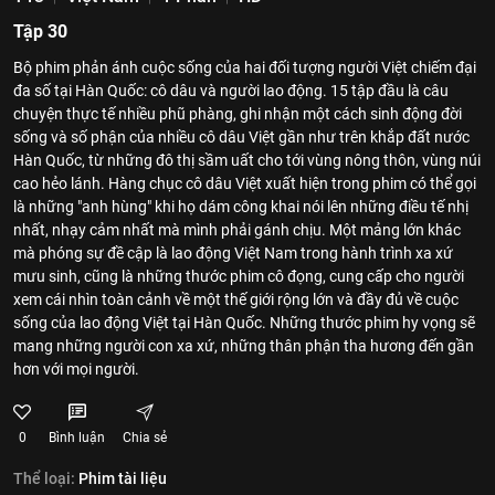
Tập 30
Bộ phim phản ánh cuộc sống của hai đối tượng người Việt chiếm đại
đa số tại Hàn Quốc: cô dâu và người lao động. 15 tập đầu là câu
chuyện thực tế nhiều phũ phàng, ghi nhận một cách sinh động đời
sống và số phận của nhiều cô dâu Việt gần như trên khắp đất nước
Hàn Quốc, từ những đô thị sầm uất cho tới vùng nông thôn, vùng núi
cao hẻo lánh. Hàng chục cô dâu Việt xuất hiện trong phim có thể gọi
là những "anh hùng" khi họ dám công khai nói lên những điều tế nhị
nhất, nhạy cảm nhất mà mình phải gánh chịu. Một mảng lớn khác
mà phóng sự đề cập là lao động Việt Nam trong hành trình xa xứ
mưu sinh, cũng là những thước phim cô đọng, cung cấp cho người
xem cái nhìn toàn cảnh về một thế giới rộng lớn và đầy đủ về cuộc
sống của lao động Việt tại Hàn Quốc. Những thước phim hy vọng sẽ
mang những người con xa xứ, những thân phận tha hương đến gần
hơn với mọi người.
0
Bình luận
Chia sẻ
Thể loại:
Phim tài liệu