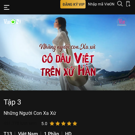
Nhập mã VieON
ĐĂNG KÝ VIP
Tập 3
Những Người Con Xa Xứ
451.778
lượt xem
5.0
T13
Việt Nam
1 Phần
HD