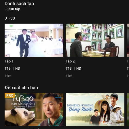
Danh sách tập
30/30 tập
01-30
Tập 1
Tập 2
T
T13
HD
T13
HD
T
14ph
15ph
1
Đề xuất cho bạn
PRO