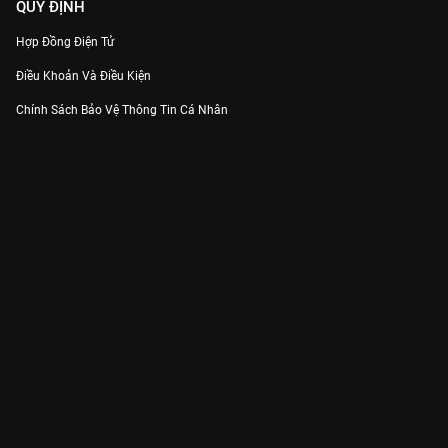
QUY ĐỊNH
Hợp Đồng Điện Tử
Điều Khoản Và Điều Kiện
Chính Sách Bảo Vệ Thông Tin Cá Nhân
Chính Sách Bảo Vệ Người Tiêu Dùng Dễ Bị Tổn Thương
Thỏa Thuận Sử Dụng Dịch Vụ Mạng Xã Hội
THÔNG TIN
Thông Báo
Trung Tâm Hỗ Trợ
Liên Hệ
Góp Ý
Công ty Cổ phần VieON - Địa chỉ: Tầng 5, 222 Pasteur, Phường Xuân Hòa,
Thành phố Hồ Chí Minh