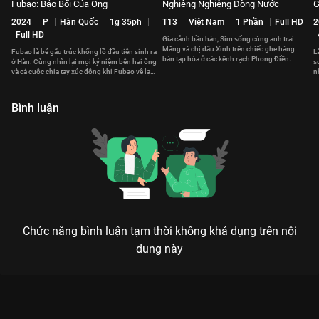
Fubao: Bảo Bối Của Ông
Nghiêng Nghiêng Dòng Nước
G
2024
P
Hàn Quốc
1g 35ph
T13
Việt Nam
1 Phần
Full HD
2
Full HD
Gia cảnh bần hàn, Sim sống cùng anh trai
Măng và chị dâu Xinh trên chiếc ghe hàng
Fubao là bé gấu trúc khổng lồ đầu tiên sinh ra
L
bán tạp hóa ở các kênh rạch Phong Điền.
ở Hàn. Cùng nhìn lại mọi kỷ niệm bên hai ông
s
và cả cuộc chia tay xúc động khi Fubao về lại
n
Trung Quốc.
m
Bình luận
Chức năng bình luận tạm thời không khả dụng trên nội
dung này
Xem Tập 3 Những Người Con Xa Xứ - 30 Tập của Việt Nam có
sự tham gia của . Thuộc thể loại: Phim bộ