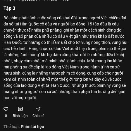
Tập 3
Bộ phim phản ánh cuộc sống của hai đối tượng người Việt chiếm đại
đa số tại Hàn Quốc: cô dâu và người lao động. 15 tập đầu là câu
chuyện thực tế nhiều phũ phàng, ghi nhận một cách sinh động đời
sống và số phận của nhiều cô dâu Việt gần như trên khắp đất nước
Hàn Quốc, từ những đô thị sầm uất cho tới vùng nông thôn, vùng núi
cao hẻo lánh. Hàng chục cô dâu Việt xuất hiện trong phim có thể gọi
là những "anh hùng" khi họ dám công khai nói lên những điều tế nhị
nhất, nhạy cảm nhất mà mình phải gánh chịu. Một mảng lớn khác
mà phóng sự đề cập là lao động Việt Nam trong hành trình xa xứ
mưu sinh, cũng là những thước phim cô đọng, cung cấp cho người
xem cái nhìn toàn cảnh về một thế giới rộng lớn và đầy đủ về cuộc
sống của lao động Việt tại Hàn Quốc. Những thước phim hy vọng sẽ
mang những người con xa xứ, những thân phận tha hương đến gần
hơn với mọi người.
0
Bình luận
Chia sẻ
Thể loại:
Phim tài liệu