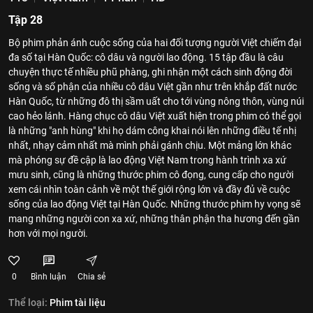
Tập 28
Bộ phim phản ánh cuộc sống của hai đối tượng người Việt chiếm đại
đa số tại Hàn Quốc: cô dâu và người lao động. 15 tập đầu là câu
chuyện thực tế nhiều phũ phàng, ghi nhận một cách sinh động đời
sống và số phận của nhiều cô dâu Việt gần như trên khắp đất nước
Hàn Quốc, từ những đô thị sầm uất cho tới vùng nông thôn, vùng núi
cao hẻo lánh. Hàng chục cô dâu Việt xuất hiện trong phim có thể gọi
là những "anh hùng" khi họ dám công khai nói lên những điều tế nhị
nhất, nhạy cảm nhất mà mình phải gánh chịu. Một mảng lớn khác
mà phóng sự đề cập là lao động Việt Nam trong hành trình xa xứ
mưu sinh, cũng là những thước phim cô đọng, cung cấp cho người
xem cái nhìn toàn cảnh về một thế giới rộng lớn và đầy đủ về cuộc
sống của lao động Việt tại Hàn Quốc. Những thước phim hy vọng sẽ
mang những người con xa xứ, những thân phận tha hương đến gần
hơn với mọi người.
0
Bình luận
Chia sẻ
Thể loại:
Phim tài liệu