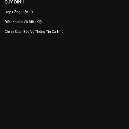
QUY ĐỊNH
Hợp Đồng Điện Tử
Điều Khoản Và Điều Kiện
Chính Sách Bảo Vệ Thông Tin Cá Nhân
Chính Sách Bảo Vệ Người Tiêu Dùng Dễ Bị Tổn Thương
Thỏa Thuận Sử Dụng Dịch Vụ Mạng Xã Hội
THÔNG TIN
Thông Báo
Trung Tâm Hỗ Trợ
Liên Hệ
Góp Ý
Công ty Cổ phần VieON - Địa chỉ: Tầng 5, 222 Pasteur, Phường Xuân Hòa,
Thành phố Hồ Chí Minh