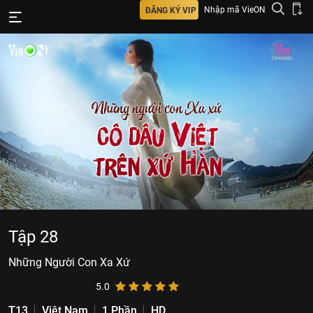
Nhập mã VieON
ĐĂNG KÝ VIP
Tập 28
Những Người Con Xa Xứ
451.837
lượt xem
5.0
T13
Việt Nam
1 Phần
HD