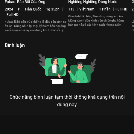
Fubao: Bảo Bối Của Ông
Nghiêng Nghiêng Dòng Nước
G
2024
P
Hàn Quốc
1g 35ph
T13
Việt Nam
1 Phần
Full HD
2
Full HD
Gia cảnh bần hàn, Sim sống cùng anh trai
Măng và chị dâu Xinh trên chiếc ghe hàng
Fubao là bé gấu trúc khổng lồ đầu tiên sinh ra
L
bán tạp hóa ở các kênh rạch Phong Điền.
ở Hàn. Cùng nhìn lại mọi kỷ niệm bên hai ông
s
và cả cuộc chia tay xúc động khi Fubao về lại
n
Trung Quốc.
m
Bình luận
Chức năng bình luận tạm thời không khả dụng trên nội
dung này
Xem Tập 28 Những Người Con Xa Xứ - 30 Tập của Việt Nam có
sự tham gia của . Thuộc thể loại: Phim bộ