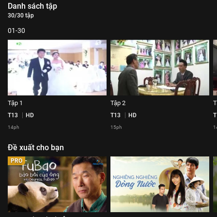
Danh sách tập
30/30 tập
01-30
Tập 1
Tập 2
T
T13
HD
T13
HD
T
14ph
15ph
1
Đề xuất cho bạn
PRO