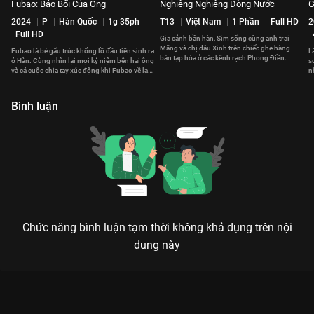
Fubao: Bảo Bối Của Ông
Nghiêng Nghiêng Dòng Nước
G
2024
P
Hàn Quốc
1g 35ph
T13
Việt Nam
1 Phần
Full HD
2
Full HD
Gia cảnh bần hàn, Sim sống cùng anh trai
Măng và chị dâu Xinh trên chiếc ghe hàng
Fubao là bé gấu trúc khổng lồ đầu tiên sinh ra
L
bán tạp hóa ở các kênh rạch Phong Điền.
ở Hàn. Cùng nhìn lại mọi kỷ niệm bên hai ông
s
và cả cuộc chia tay xúc động khi Fubao về lại
n
Trung Quốc.
m
Bình luận
Chức năng bình luận tạm thời không khả dụng trên nội
dung này
Xem Tập 25 Những Người Con Xa Xứ - 30 Tập của Việt Nam có
sự tham gia của . Thuộc thể loại: Phim bộ