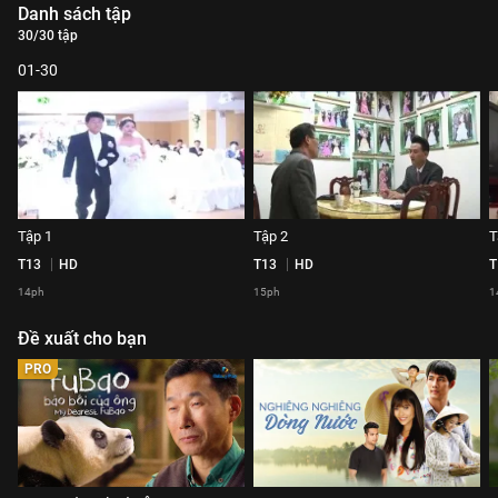
Danh sách tập
30/30 tập
01-30
Tập 1
Tập 2
T
T13
HD
T13
HD
T
14ph
15ph
1
Đề xuất cho bạn
PRO