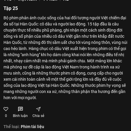
Tập 25
Bộ phim phản ánh cuộc sống của hai đối tượng người Việt chiếm đại
đa số tại Hàn Quốc: cô dâu và người lao động. 15 tập đầu là câu
chuyện thực tế nhiều phũ phàng, ghi nhận một cách sinh động đời
sống và số phận của nhiều cô dâu Việt gần như trên khắp đất nước
Hàn Quốc, từ những đô thị sầm uất cho tới vùng nông thôn, vùng núi
cao hẻo lánh. Hàng chục cô dâu Việt xuất hiện trong phim có thể gọi
là những "anh hùng" khi họ dám công khai nói lên những điều tế nhị
nhất, nhạy cảm nhất mà mình phải gánh chịu. Một mảng lớn khác
mà phóng sự đề cập là lao động Việt Nam trong hành trình xa xứ
mưu sinh, cũng là những thước phim cô đọng, cung cấp cho người
xem cái nhìn toàn cảnh về một thế giới rộng lớn và đầy đủ về cuộc
sống của lao động Việt tại Hàn Quốc. Những thước phim hy vọng sẽ
mang những người con xa xứ, những thân phận tha hương đến gần
hơn với mọi người.
0
Bình luận
Chia sẻ
Thể loại:
Phim tài liệu