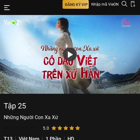
Nhập mã VieON
ĐĂNG KÝ VIP
Tập 25
Những Người Con Xa Xứ
451.710
lượt xem
5.0
T13
Việt Nam
1 Phần
HD