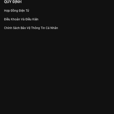
QUY ĐỊNH
Hợp Đồng Điện Tử
Điều Khoản Và Điều Kiện
Chính Sách Bảo Vệ Thông Tin Cá Nhân
Chính Sách Bảo Vệ Người Tiêu Dùng Dễ Bị Tổn Thương
Thỏa Thuận Sử Dụng Dịch Vụ Mạng Xã Hội
THÔNG TIN
Thông Báo
Trung Tâm Hỗ Trợ
Liên Hệ
Góp Ý
Công ty Cổ phần VieON - Địa chỉ: Tầng 5, 222 Pasteur, Phường Xuân Hòa,
Thành phố Hồ Chí Minh