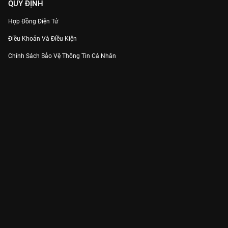
QUY ĐỊNH
Hợp Đồng Điện Tử
Điều Khoản Và Điều Kiện
Chính Sách Bảo Vệ Thông Tin Cá Nhân
Chính Sách Bảo Vệ Người Tiêu Dùng Dễ Bị Tổn Thương
Thỏa Thuận Sử Dụng Dịch Vụ Mạng Xã Hội
THÔNG TIN
Thông Báo
Trung Tâm Hỗ Trợ
Liên Hệ
Góp Ý
Công ty Cổ phần VieON - Địa chỉ: Tầng 5, 222 Pasteur, Phường Xuân Hòa,
Thành phố Hồ Chí Minh