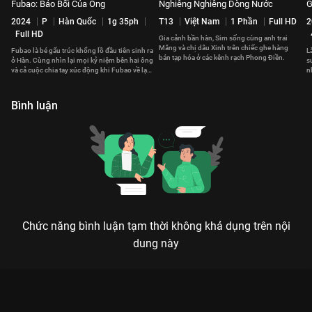
Fubao: Bảo Bối Của Ông
Nghiêng Nghiêng Dòng Nước
G
2024
P
Hàn Quốc
1g 35ph
T13
Việt Nam
1 Phần
Full HD
2
Full HD
Gia cảnh bần hàn, Sim sống cùng anh trai
Măng và chị dâu Xinh trên chiếc ghe hàng
Fubao là bé gấu trúc khổng lồ đầu tiên sinh ra
L
bán tạp hóa ở các kênh rạch Phong Điền.
ở Hàn. Cùng nhìn lại mọi kỷ niệm bên hai ông
s
và cả cuộc chia tay xúc động khi Fubao về lại
n
Trung Quốc.
m
Bình luận
Chức năng bình luận tạm thời không khả dụng trên nội
dung này
Xem Tập 22 Những Người Con Xa Xứ - 30 Tập của Việt Nam có
sự tham gia của . Thuộc thể loại: Phim bộ