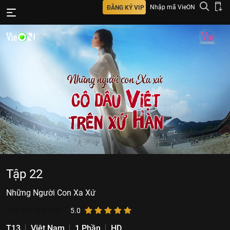
Nhập mã VieON
ĐĂNG KÝ VIP
Tập 22
Những Người Con Xa Xứ
451.789
lượt xem
5.0
T13
Việt Nam
1 Phần
HD