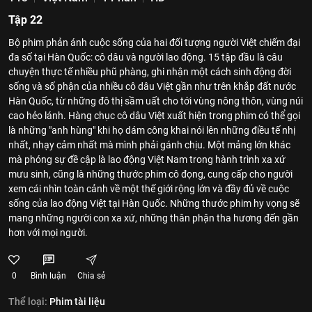
Tập 22
Bộ phim phản ánh cuộc sống của hai đối tượng người Việt chiếm đại
đa số tại Hàn Quốc: cô dâu và người lao động. 15 tập đầu là câu
chuyện thực tế nhiều phũ phàng, ghi nhận một cách sinh động đời
sống và số phận của nhiều cô dâu Việt gần như trên khắp đất nước
Hàn Quốc, từ những đô thị sầm uất cho tới vùng nông thôn, vùng núi
cao hẻo lánh. Hàng chục cô dâu Việt xuất hiện trong phim có thể gọi
là những "anh hùng" khi họ dám công khai nói lên những điều tế nhị
nhất, nhạy cảm nhất mà mình phải gánh chịu. Một mảng lớn khác
mà phóng sự đề cập là lao động Việt Nam trong hành trình xa xứ
mưu sinh, cũng là những thước phim cô đọng, cung cấp cho người
xem cái nhìn toàn cảnh về một thế giới rộng lớn và đầy đủ về cuộc
sống của lao động Việt tại Hàn Quốc. Những thước phim hy vọng sẽ
mang những người con xa xứ, những thân phận tha hương đến gần
hơn với mọi người.
0
Bình luận
Chia sẻ
Thể loại:
Phim tài liệu