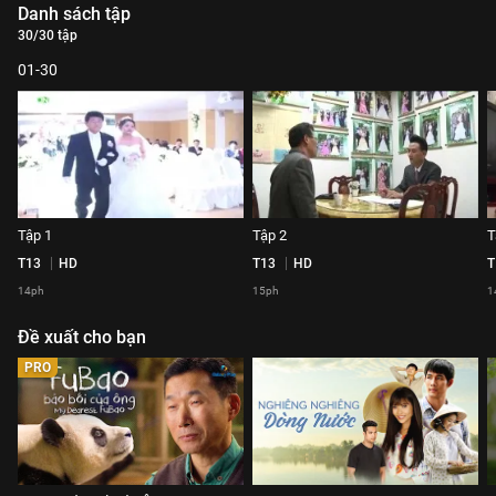
Danh sách tập
30/30 tập
01-30
Tập 1
Tập 2
T
T13
HD
T13
HD
T
14ph
15ph
1
Đề xuất cho bạn
PRO