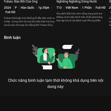
Fubao: Bảo Bối Của Ông
Nghiêng Nghiêng Dòng Nước
G
2024
P
Hàn Quốc
1g 35ph
T13
Việt Nam
1 Phần
Full HD
2
Full HD
Gia cảnh bần hàn, Sim sống cùng anh trai
Măng và chị dâu Xinh trên chiếc ghe hàng
Fubao là bé gấu trúc khổng lồ đầu tiên sinh ra
L
bán tạp hóa ở các kênh rạch Phong Điền.
ở Hàn. Cùng nhìn lại mọi kỷ niệm bên hai ông
s
và cả cuộc chia tay xúc động khi Fubao về lại
n
Trung Quốc.
m
Bình luận
Chức năng bình luận tạm thời không khả dụng trên nội
dung này
Xem Tập 12 Những Người Con Xa Xứ - 30 Tập của Việt Nam có
sự tham gia của . Thuộc thể loại: Phim bộ