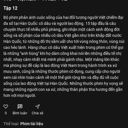
Tập 12
Bộ phim phản ánh cuộc sống của hai đối tượng người Việt chiếm đại
đa số tại Hàn Quốc: cô dâu và người lao động. 15 tập đầu là câu
chuyện thực tế nhiều phũ phàng, ghi nhận một cách sinh động đời
sống và số phận của nhiều cô dâu Việt gần như trên khắp đất nước
Hàn Quốc, từ những đô thị sầm uất cho tới vùng nông thôn, vùng núi
cao hẻo lánh. Hàng chục cô dâu Việt xuất hiện trong phim có thể gọi
là những "anh hùng" khi họ dám công khai nói lên những điều tế nhị
nhất, nhạy cảm nhất mà mình phải gánh chịu. Một mảng lớn khác
mà phóng sự đề cập là lao động Việt Nam trong hành trình xa xứ
mưu sinh, cũng là những thước phim cô đọng, cung cấp cho người
xem cái nhìn toàn cảnh về một thế giới rộng lớn và đầy đủ về cuộc
sống của lao động Việt tại Hàn Quốc. Những thước phim hy vọng sẽ
mang những người con xa xứ, những thân phận tha hương đến gần
hơn với mọi người.
0
Bình luận
Chia sẻ
Thể loại:
Phim tài liệu