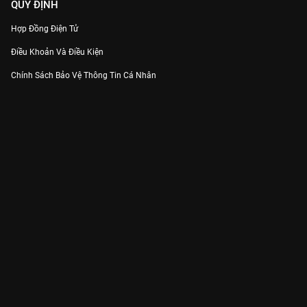
QUY ĐỊNH
Hợp Đồng Điện Tử
Điều Khoản Và Điều Kiện
Chính Sách Bảo Vệ Thông Tin Cá Nhân
Chính Sách Bảo Vệ Người Tiêu Dùng Dễ Bị Tổn Thương
Thỏa Thuận Sử Dụng Dịch Vụ Mạng Xã Hội
THÔNG TIN
Thông Báo
Trung Tâm Hỗ Trợ
Liên Hệ
Góp Ý
Công ty Cổ phần VieON - Địa chỉ: Tầng 5, 222 Pasteur, Phường Xuân Hòa,
Thành phố Hồ Chí Minh