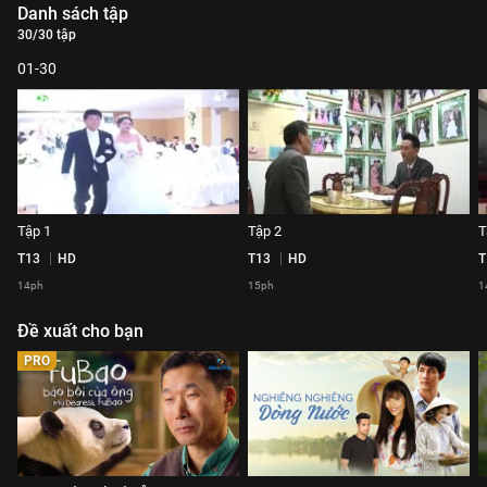
Danh sách tập
30/30 tập
01-30
Tập 1
Tập 2
T
T13
HD
T13
HD
T
14ph
15ph
1
Đề xuất cho bạn
PRO