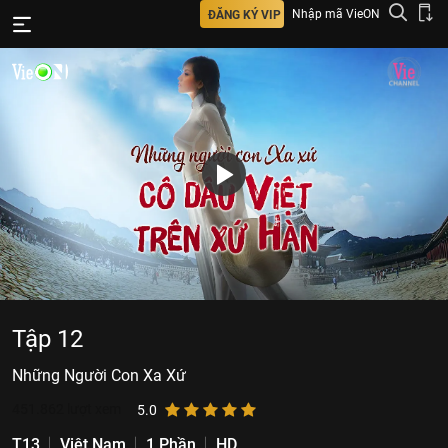
Nhập mã VieON
ĐĂNG KÝ VIP
Tập 12
Những Người Con Xa Xứ
451.862
lượt xem
5.0
T13
Việt Nam
1 Phần
HD