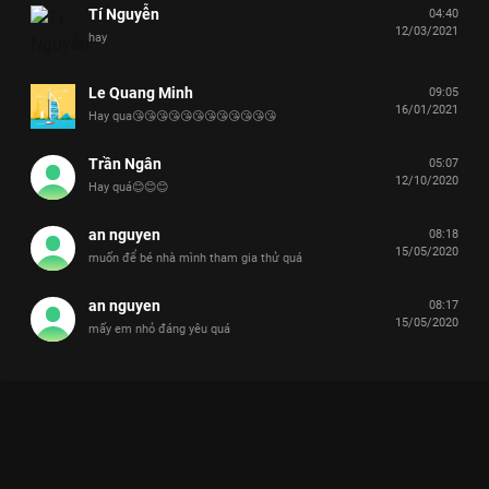
Tí Nguyễn
04:40
12/03/2021
hay
Le Quang Minh
09:05
16/01/2021
Hay qua😘😘😘😘😘😘😘😘😘😘😘😘
Trần Ngân
05:07
12/10/2020
Hay quá😊😊😊
an nguyen
08:18
15/05/2020
muốn để bé nhà mình tham gia thử quá
an nguyen
08:17
15/05/2020
mấy em nhỏ đáng yêu quá
NHANH NHƯ CHỚP NHÍ MÙA 2: ĐẤU TRƯỜNG CỦA NHỮNG BỘ
NÃO SIÊU CẤP ĐÁNG YÊU
Nơi những câu trả lời ngây ngô khiến bạn cười ra nước mắt, còn những kiến thức khổng
lồ khiến bạn phải kinh ngạc.
Tiếp nối thành công rực rỡ của mùa đầu tiên,
Nhanh Như Chớp