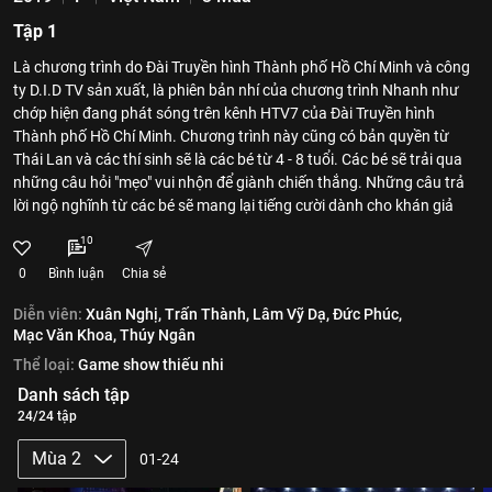
Tập 1
Là chương trình do Đài Truyền hình Thành phố Hồ Chí Minh và công
ty D.I.D TV sản xuất, là phiên bản nhí của chương trình Nhanh như
chớp hiện đang phát sóng trên kênh HTV7 của Đài Truyền hình
Thành phố Hồ Chí Minh. Chương trình này cũng có bản quyền từ
Thái Lan và các thí sinh sẽ là các bé từ 4 - 8 tuổi. Các bé sẽ trải qua
những câu hỏi "mẹo" vui nhộn để giành chiến thắng. Những câu trả
lời ngộ nghĩnh từ các bé sẽ mang lại tiếng cười dành cho khán giả
10
0
Bình luận
Chia sẻ
Diễn viên:
Xuân Nghị,
Trấn Thành,
Lâm Vỹ Dạ,
Đức Phúc,
Mạc Văn Khoa,
Thúy Ngân
Thể loại:
Game show thiếu nhi
Danh sách tập
24/24 tập
Mùa 2
01-24