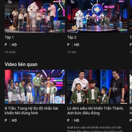
Tập 1
Tập 2
T
P
HD
P
HD
P
1h 30ph
1h 5ph
1
Video liên quan
B Trần, Trang Hý đọ độ nhắc bài
Lộ diện siêu nhí khiến Trấn Thành,
D
khiến Nhí đứng hình
Anh Đức điêu đứng
H
P
HD
P
HD
P
Xuất hiện siêu nhí khiến Anh Đức và Trấn
Thành điêu đứng vì những câu trả lời ngây