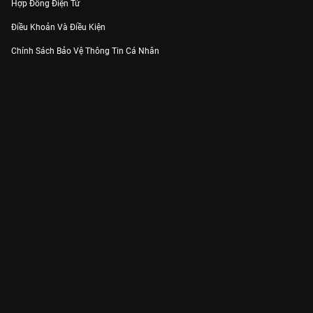
Hợp Đồng Điện Tử
Điều Khoản Và Điều Kiện
Chính Sách Bảo Vệ Thông Tin Cá Nhân
Chính Sách Bảo Vệ Người Tiêu Dùng Dễ Bị Tổn Thương
Thỏa Thuận Sử Dụng Dịch Vụ Mạng Xã Hội
THÔNG TIN
Thông Báo
Trung Tâm Hỗ Trợ
Liên Hệ
Góp Ý
Công ty Cổ phần VieON - Địa chỉ: Tầng 5, 222 Pasteur, Phường Xuân Hòa,
Thành phố Hồ Chí Minh
Email:
support@vieon.vn
| Hotline:
1800.599.920
(miễn phí)