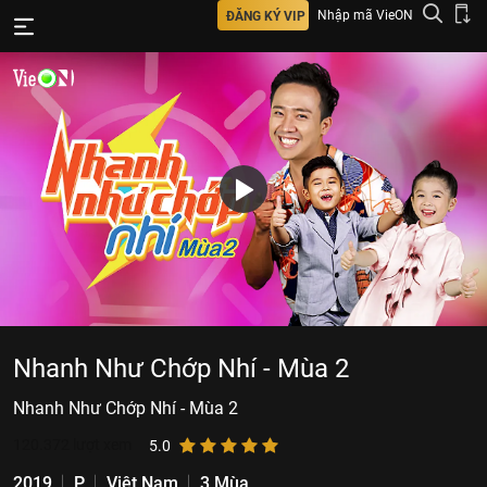
Nhập mã VieON
ĐĂNG KÝ VIP
Nhanh Như Chớp Nhí - Mùa 2
Nhanh Như Chớp Nhí - Mùa 2
120.372
lượt xem
5.0
2019
P
Việt Nam
3 Mùa