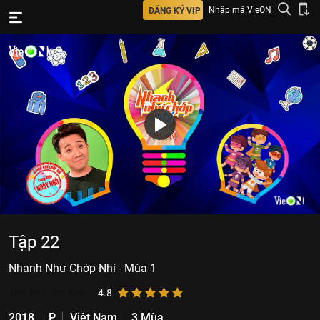
Nhập mã VieON
ĐĂNG KÝ VIP
Tập 22
Nhanh Như Chớp Nhí - Mùa 1
100.447
lượt xem
4.8
2018
P
Việt Nam
3 Mùa