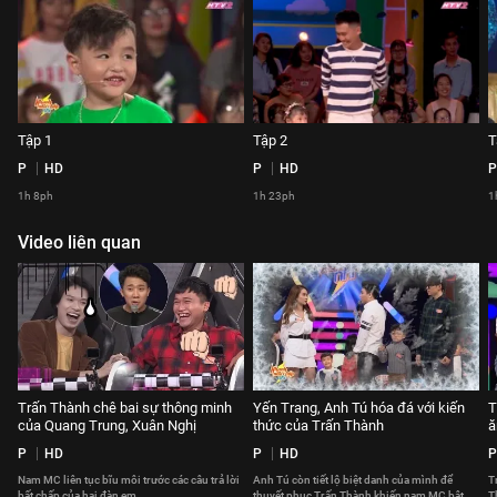
Tập 1
Tập 2
T
P
HD
P
HD
P
1h 8ph
1h 23ph
1
Video liên quan
Trấn Thành chê bai sự thông minh
Yến Trang, Anh Tú hóa đá với kiến
T
của Quang Trung, Xuân Nghị
thức của Trấn Thành
ă
P
HD
P
HD
P
Nam MC liên tục bĩu môi trước các câu trả lời
Anh Tú còn tiết lộ biệt danh của mình để
Tr
bất chấp của hai đàn em.
thuyết phục Trấn Thành khiến nam MC bật
T