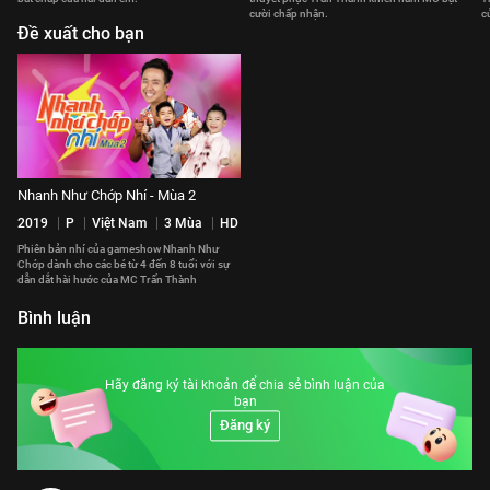
cười chấp nhận.
cu
Đề xuất cho bạn
Nhanh Như Chớp Nhí - Mùa 2
2019
P
Việt Nam
3 Mùa
HD
Phiên bản nhí của gameshow Nhanh Như
Chớp dành cho các bé từ 4 đến 8 tuổi với sự
dẫn dắt hài hước của MC Trấn Thành
Bình luận
Hãy đăng ký tài khoản để chia sẻ bình luận của
bạn
Đăng ký