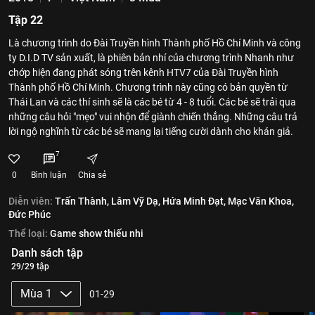
Tập 22
Là chương trình do Đài Truyền hình Thành phố Hồ Chí Minh và công
ty D.I.D TV sản xuất, là phiên bản nhí của chương trình Nhanh như
chớp hiện đang phát sóng trên kênh HTV7 của Đài Truyền hình
Thành phố Hồ Chí Minh. Chương trình này cũng có bản quyền từ
Thái Lan và các thí sinh sẽ là các bé từ 4 - 8 tuổi. Các bé sẽ trải qua
những câu hỏi "mẹo" vui nhộn để giành chiến thắng. Những câu trả
lời ngộ nghĩnh từ các bé sẽ mang lại tiếng cười dành cho khán giả.
7
0
Bình luận
Chia sẻ
Diễn viên:
Trấn Thành,
Lâm Vỹ Dạ,
Hứa Minh Đạt,
Mạc Văn Khoa,
Đức Phúc
Thể loại:
Game show thiếu nhi
Danh sách tập
29/29 tập
Mùa 1
01-29