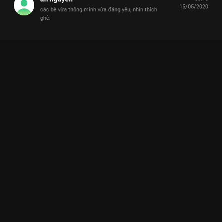
15/05/2020
các bè vừa thông minh vừa đáng yêu, nhìn thích
ghê.
Xem Tập 22 Nhanh Như Chớp Nhí - Mùa 1 - 29 Tập của Việt
Nam có sự tham gia của . Thuộc thể loại: TV show