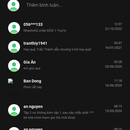
056***133
13:37
21/10/2022
Nhanhnhû chôb MÛA 1 You’re
tranthiy1941
05:47
16/01/2021
Hay quá, Trấn Thành dẫn chương trình hay quá!
Gia Ân
05:28
23/06/2020
em gioi qua
Ban Dong
11:18
16/06/2020
Phim rất hay
an nguyen
08:13
15/05/2020
Tập 2 vui không kém tập 1, sau này chắc phải ***
bé nhà mình tham gia thử mới được
an nguyen
08:10