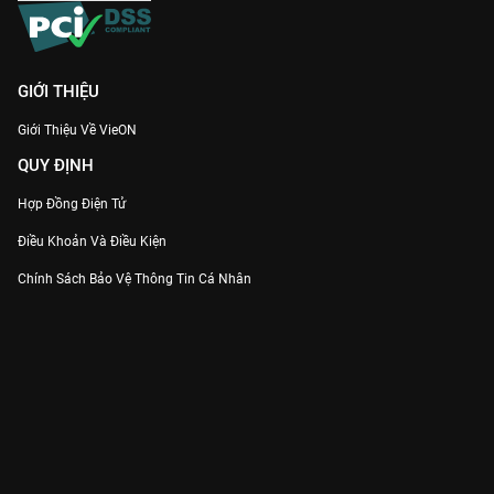
GIỚI THIỆU
Giới Thiệu Về VieON
QUY ĐỊNH
Hợp Đồng Điện Tử
Điều Khoản Và Điều Kiện
Chính Sách Bảo Vệ Thông Tin Cá Nhân
Chính Sách Bảo Vệ Người Tiêu Dùng Dễ Bị Tổn Thương
Thỏa Thuận Sử Dụng Dịch Vụ Mạng Xã Hội
THÔNG TIN
Thông Báo
Trung Tâm Hỗ Trợ