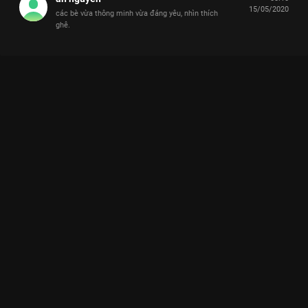
15/05/2020
các bè vừa thông minh vừa đáng yêu, nhìn thích
ghê.
Xem Tập 16 Nhanh Như Chớp Nhí - Mùa 1 - 29 Tập của Việt
Nam có sự tham gia của . Thuộc thể loại: TV show