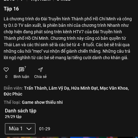
Tập 16
Là chương trình do Đài Truyền hình Thành phố Hồ Chí Minh và công
ty D.I.D TV sản xuất, là phiên bản nhí của chương trình Nhanh như
chớp hiện đang phát sóng trên kênh HTV7 của Đài Truyền hình
Thành phố Hồ Chí Minh. Chương trình này cũng có bản quyền từ
Thái Lan và các thí sinh sẽ là các bé từ 4 - 8 tuổi. Các bé sẽ trải qua
những câu hỏi "mẹo" vui nhộn để giành chiến thắng. Những câu trả
lời ngộ nghĩnh từ các bé sẽ mang lại tiếng cười dành cho khán giả.
7
0
Bình luận
Chia sẻ
Diễn viên:
Trấn Thành,
Lâm Vỹ Dạ,
Hứa Minh Đạt,
Mạc Văn Khoa,
Đức Phúc
Thể loại:
Game show thiếu nhi
Danh sách tập
29/29 tập
Mùa 1
01-29