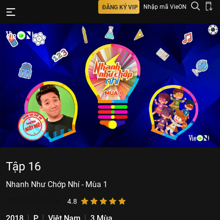
Nhập mã VieON
ĐĂNG KÝ VIP
Tập 16
Nhanh Như Chớp Nhí - Mùa 1
100.557
lượt xem
4.8
2018
P
Việt Nam
3 Mùa