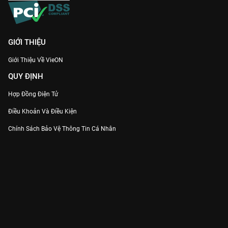
GIỚI THIỆU
Giới Thiệu Về VieON
QUY ĐỊNH
Hợp Đồng Điện Tử
Điều Khoản Và Điều Kiện
Chính Sách Bảo Vệ Thông Tin Cá Nhân
Chính Sách Bảo Vệ Người Tiêu Dùng Dễ Bị Tổn Thương
Thỏa Thuận Sử Dụng Dịch Vụ Mạng Xã Hội
THÔNG TIN
Thông Báo
Trung Tâm Hỗ Trợ