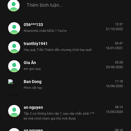
056***133
13:37
21/10/2022
Nhanhnhû chôb MÛA 1 You’re
tranthiy1941
05:47
16/01/2021
Hay quá, Trấn Thành dẫn chương trình hay quá!
Gia Ân
05:28
23/06/2020
em gioi qua
Ban Dong
11:18
16/06/2020
Phim rất hay
an nguyen
08:13
15/05/2020
Tập 2 vui không kém tập 1, sau này chắc phải ***
bé nhà mình tham gia thử mới được
an nguyen
08:10