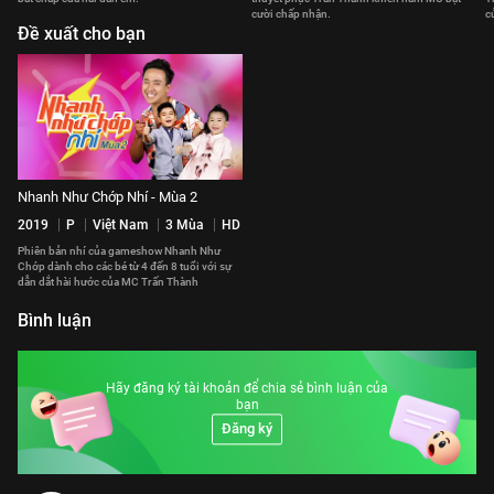
cười chấp nhận.
cu
Đề xuất cho bạn
Nhanh Như Chớp Nhí - Mùa 2
2019
P
Việt Nam
3 Mùa
HD
Phiên bản nhí của gameshow Nhanh Như
Chớp dành cho các bé từ 4 đến 8 tuổi với sự
dẫn dắt hài hước của MC Trấn Thành
Bình luận
Hãy đăng ký tài khoản để chia sẻ bình luận của
bạn
Đăng ký