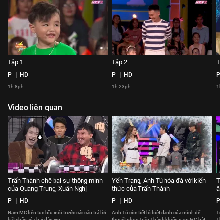
Tập 1
Tập 2
T
P
HD
P
HD
P
1h 8ph
1h 23ph
1
Video liên quan
Trấn Thành chê bai sự thông minh
Yến Trang, Anh Tú hóa đá với kiến
T
của Quang Trung, Xuân Nghị
thức của Trấn Thành
ă
P
HD
P
HD
P
Nam MC liên tục bĩu môi trước các câu trả lời
Anh Tú còn tiết lộ biệt danh của mình để
Tr
bất chấp của hai đàn em.
thuyết phục Trấn Thành khiến nam MC bật
T