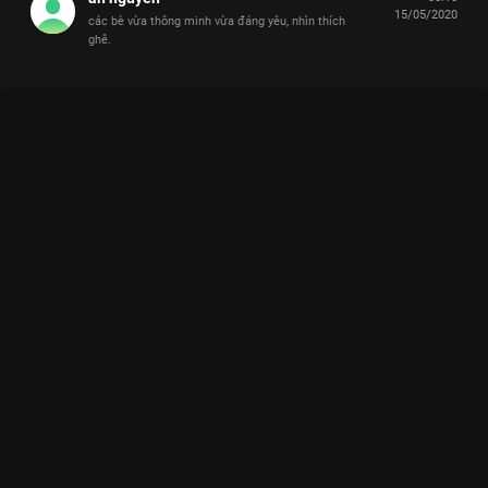
15/05/2020
các bè vừa thông minh vừa đáng yêu, nhìn thích
ghê.
Xem Tập 18 Nhanh Như Chớp Nhí - Mùa 1 - 29 Tập của Việt
Nam có sự tham gia của . Thuộc thể loại: TV show