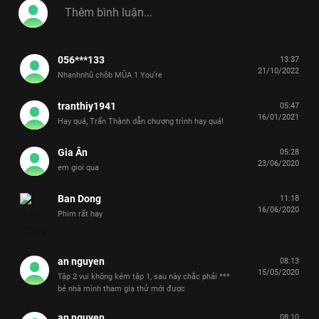
056***133
13:37
21/10/2022
Nhanhnhû chôb MÛA 1 You’re
tranthiy1941
05:47
16/01/2021
Hay quá, Trấn Thành dẫn chương trình hay quá!
Gia Ân
05:28
23/06/2020
em gioi qua
Ban Dong
11:18
16/06/2020
Phim rất hay
an nguyen
08:13
15/05/2020
Tập 2 vui không kém tập 1, sau này chắc phải ***
bé nhà mình tham gia thử mới được
an nguyen
08:10