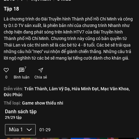
Tập 18
Là chương trình do Đài Truyền hình Thành phố Hồ Chí Minh và công
ty D.I.D TV sản xuất, là phiên bản nhí của chương trình Nhanh như
chớp hiện đang phát sóng trên kênh HTV7 của Đài Truyền hình
Thành phố Hồ Chí Minh. Chương trình này cũng có bản quyền từ
Thái Lan và các thí sinh sẽ là các bé từ 4 - 8 tuổi. Các bé sẽ trải qua
những câu hỏi "mẹo" vui nhộn để giành chiến thắng. Những câu trả
lời ngộ nghĩnh từ các bé sẽ mang lại tiếng cười dành cho khán giả.
7
0
Bình luận
Chia sẻ
Diễn viên:
Trấn Thành,
Lâm Vỹ Dạ,
Hứa Minh Đạt,
Mạc Văn Khoa,
Đức Phúc
Thể loại:
Game show thiếu nhi
Danh sách tập
29/29 tập
Mùa 1
01-29