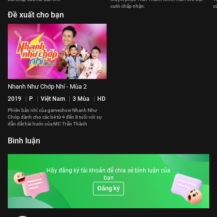
cười chấp nhận.
cu
Đề xuất cho bạn
Nhanh Như Chớp Nhí - Mùa 2
2019
P
Việt Nam
3 Mùa
HD
Phiên bản nhí của gameshow Nhanh Như
Chớp dành cho các bé từ 4 đến 8 tuổi với sự
dẫn dắt hài hước của MC Trấn Thành
Bình luận
Hãy đăng ký tài khoản để chia sẻ bình luận của
bạn
Đăng ký