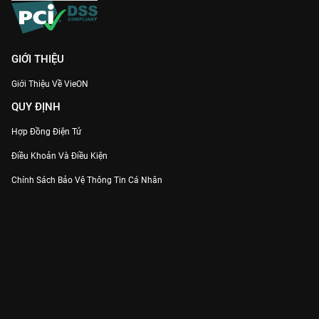
GIỚI THIỆU
Giới Thiệu Về VieON
QUY ĐỊNH
Hợp Đồng Điện Tử
Điều Khoản Và Điều Kiện
Chính Sách Bảo Vệ Thông Tin Cá Nhân
Chính Sách Bảo Vệ Người Tiêu Dùng Dễ Bị Tổn Thương
Thỏa Thuận Sử Dụng Dịch Vụ Mạng Xã Hội
THÔNG TIN
Thông Báo
Trung Tâm Hỗ Trợ