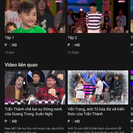
Tập 1
Tập 2
T
P
HD
P
HD
P
1h 8ph
1h 23ph
1
Video liên quan
Trấn Thành chê bai sự thông minh
Yến Trang, Anh Tú hóa đá với kiến
T
của Quang Trung, Xuân Nghị
thức của Trấn Thành
ă
P
HD
P
HD
P
Nam MC liên tục bĩu môi trước các câu trả lời
Anh Tú còn tiết lộ biệt danh của mình để
Tr
bất chấp của hai đàn em.
thuyết phục Trấn Thành khiến nam MC bật
T