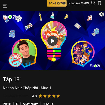
Nhập mã VieON
ĐĂNG KÝ VIP
Tập 18
Nhanh Như Chớp Nhí - Mùa 1
100.500
lượt xem
4.8
2018
P
Việt Nam
3 Mùa