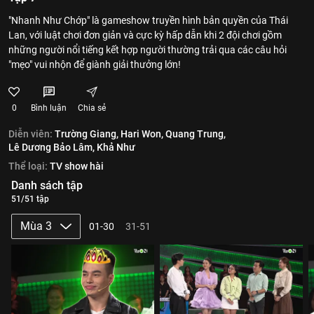
"Nhanh Như Chớp" là gameshow truyền hình bản quyền của Thái
Lan, với luật chơi đơn giản và cực kỳ hấp dẫn khi 2 đội chơi gồm
những người nổi tiếng kết hợp người thường trải qua các câu hỏi
"mẹo" vui nhộn để giành giải thưởng lớn!
0
Bình luận
Chia sẻ
Diễn viên:
Trường Giang,
Hari Won,
Quang Trung,
Lê Dương Bảo Lâm,
Khả Như
Thể loại:
TV show hài
Danh sách tập
51/51 tập
Mùa 3
01-30
31-51