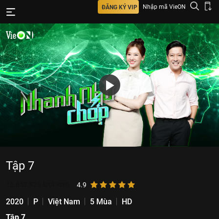
Nhập mã VieON
ĐĂNG KÝ VIP
Tập 7
15.653.826
lượt xem
4.9
2020
P
Việt Nam
5 Mùa
HD
Tập 7