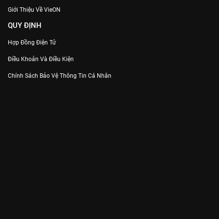
Giới Thiệu Về VieON
QUY ĐỊNH
Hợp Đồng Điện Tử
Điều Khoản Và Điều Kiện
Chính Sách Bảo Vệ Thông Tin Cá Nhân
Chính Sách Bảo Vệ Người Tiêu Dùng Dễ Bị Tổn Thương
Thỏa Thuận Sử Dụng Dịch Vụ Mạng Xã Hội
THÔNG TIN
Thông Báo
Trung Tâm Hỗ Trợ
Liên Hệ
Góp Ý