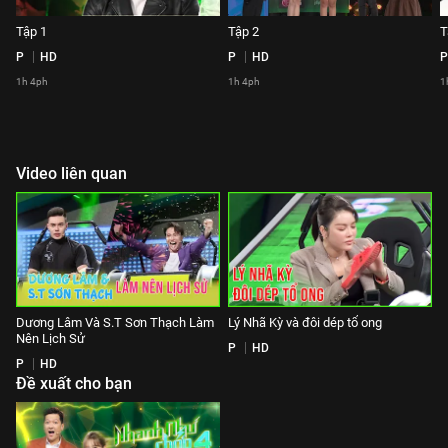
Tập 1
Tập 2
T
P
HD
P
HD
P
1h 4ph
1h 4ph
1
Video liên quan
Dương Lâm Và S.T Sơn Thạch Làm
Lý Nhã Kỳ và đôi dép tổ ong
Nên Lịch Sử
P
HD
P
HD
Đề xuất cho bạn