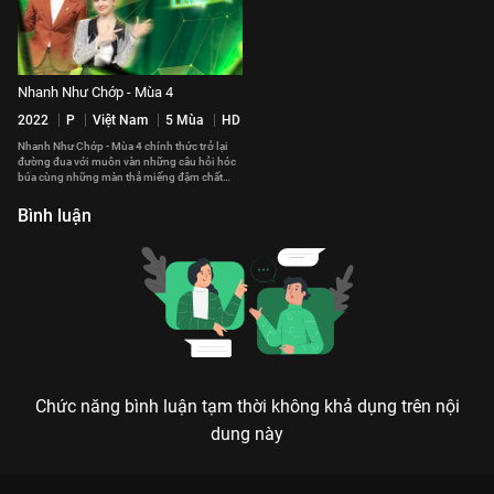
Nhanh Như Chớp - Mùa 4
2022
P
Việt Nam
5 Mùa
HD
Nhanh Như Chớp - Mùa 4 chính thức trở lại
đường đua với muôn vàn những câu hỏi hóc
búa cùng những màn thả miếng đậm chất
"Chớp".
Bình luận
Chức năng bình luận tạm thời không khả dụng trên nội
dung này
Xem Tập 7 Nhanh Như Chớp - Mùa 3 - 51 Tập của Việt Nam có