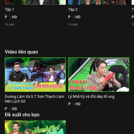
Tập 1
Tập 2
T
P
HD
P
HD
P
1h 4ph
1h 4ph
1
Video liên quan
Dương Lâm Và S.T Sơn Thạch Làm
Lý Nhã Kỳ và đôi dép tổ ong
Nên Lịch Sử
P
HD
P
HD
Đề xuất cho bạn