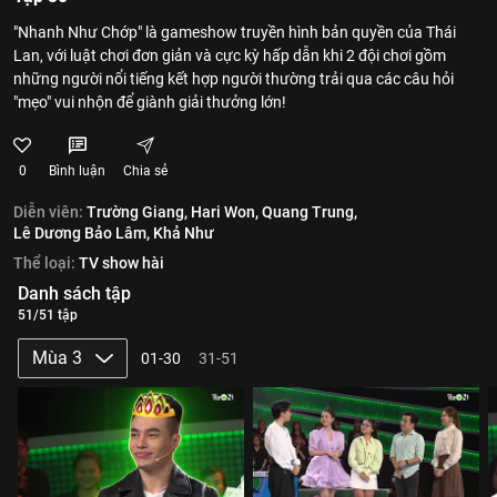
"Nhanh Như Chớp" là gameshow truyền hình bản quyền của Thái
Lan, với luật chơi đơn giản và cực kỳ hấp dẫn khi 2 đội chơi gồm
những người nổi tiếng kết hợp người thường trải qua các câu hỏi
"mẹo" vui nhộn để giành giải thưởng lớn!
0
Bình luận
Chia sẻ
Diễn viên:
Trường Giang,
Hari Won,
Quang Trung,
Lê Dương Bảo Lâm,
Khả Như
Thể loại:
TV show hài
Danh sách tập
51/51 tập
Mùa 3
01-30
31-51