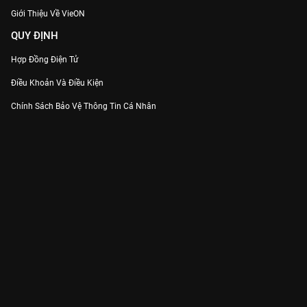
Giới Thiệu Về VieON
QUY ĐỊNH
Hợp Đồng Điện Tử
Điều Khoản Và Điều Kiện
Chính Sách Bảo Vệ Thông Tin Cá Nhân
Chính Sách Bảo Vệ Người Tiêu Dùng Dễ Bị Tổn Thương
Thỏa Thuận Sử Dụng Dịch Vụ Mạng Xã Hội
THÔNG TIN
Thông Báo
Trung Tâm Hỗ Trợ
Liên Hệ
Góp Ý