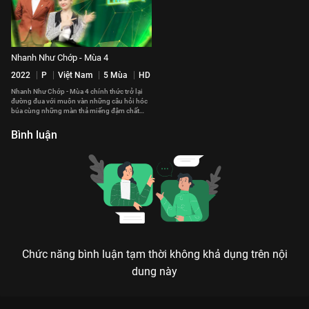
Nhanh Như Chớp - Mùa 4
2022
P
Việt Nam
5 Mùa
HD
Nhanh Như Chớp - Mùa 4 chính thức trở lại
đường đua với muôn vàn những câu hỏi hóc
búa cùng những màn thả miếng đậm chất
"Chớp".
Bình luận
Chức năng bình luận tạm thời không khả dụng trên nội
dung này
Xem Tập 30 Nhanh Như Chớp - Mùa 3 - 51 Tập của Việt Nam