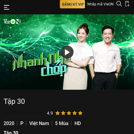
Nhập mã VieON
ĐĂNG KÝ VIP
Tập 30
15.653.801
lượt xem
4.9
2020
P
Việt Nam
5 Mùa
HD
Tập 30