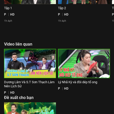
Tập 1
Tập 2
T
P
HD
P
HD
P
1h 4ph
1h 4ph
1
Video liên quan
Dương Lâm Và S.T Sơn Thạch Làm
Lý Nhã Kỳ và đôi dép tổ ong
Nên Lịch Sử
P
HD
P
HD
Đề xuất cho bạn