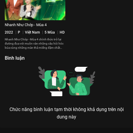
Nhanh Như Chớp - Mùa 4
2022
P
Việt Nam
5 Mùa
HD
Nhanh Như Chớp - Mùa 4 chính thức trở lại
đường đua với muôn vàn những câu hỏi hóc
búa cùng những màn thả miếng đậm chất
"Chớp".
Bình luận
Chức năng bình luận tạm thời không khả dụng trên nội
dung này
Xem Tập 3 Nhanh Như Chớp - Mùa 3 - 51 Tập của Việt Nam có