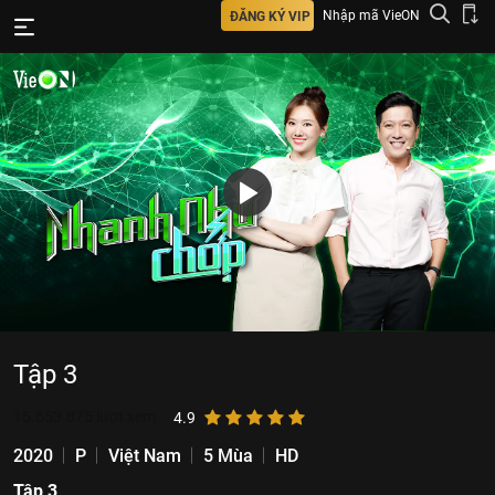
Nhập mã VieON
ĐĂNG KÝ VIP
Tập 3
15.653.875
lượt xem
4.9
2020
P
Việt Nam
5 Mùa
HD
Tập 3