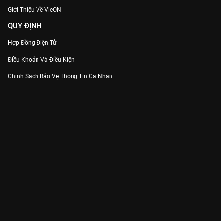
Giới Thiệu Về VieON
QUY ĐỊNH
Hợp Đồng Điện Tử
Điều Khoản Và Điều Kiện
Chính Sách Bảo Vệ Thông Tin Cá Nhân
Chính Sách Bảo Vệ Người Tiêu Dùng Dễ Bị Tổn Thương
Thỏa Thuận Sử Dụng Dịch Vụ Mạng Xã Hội
THÔNG TIN
Thông Báo
Trung Tâm Hỗ Trợ
Liên Hệ
Góp Ý