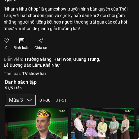
"Nhanh Như Chớp" là gameshow truyền hình bản quyền của Thái
Lan, với luật chơi đơn giản và cực kỳ hấp dẫn khi 2 đội chơi gồm
những người nổi tiếng kết hợp người thường trải qua các câu hỏi
"mẹo" vui nhộn để giành giải thưởng lớn!
0
Bình luận
Chia sẻ
Diễn viên:
Trường Giang,
Hari Won,
Quang Trung,
Lê Dương Bảo Lâm,
Khả Như
Thể loại:
TV show hài
Danh sách tập
51/51 tập
Mùa 3
01-30
31-51