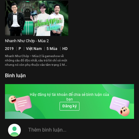
Nhanh Như Chớp - Mùa 2
2019
P
Việt Nam
5 Mùa
HD
Nhanh Như Chớp – Mùa 2 là gameshow về
những câu đố độc nhất, câu trả lời chỉ có một
nhưng nó còn phụ thuộc vào tâm trạng 2 MC
Trường Giang và Hari Won
Bình luận
Hãy đăng ký tài khoản để chia sẻ bình luận của
bạn
Đăng ký