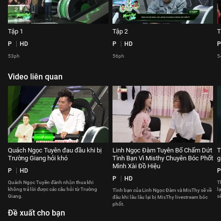
Tập 1
Tập 2
T
P
HD
P
HD
P
53ph
56ph
5
Video liên quan
Quách Ngọc Tuyên đau đầu khi bị
Linh Ngọc Đàm Tuyên Bố Chấm Dứt
T
Trường Giang hỏi khó
Tình Bạn Vì Misthy Chuyên Bóc Phốt
g
Mình Xài Đồ Hiệu
P
HD
P
P
HD
Quách Ngọc Tuyên đành nhận thua khi
T
không trả lời được các câu hỏi từ Trường
l
Tình bạn của Linh Ngọc Đàm và MisThy sẽ về
Giang.
s
đâu khi lâu lâu lại bị MisThy livestream bóc
phốt.
Đề xuất cho bạn