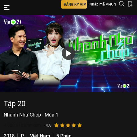
Nhập mã VieON
ĐĂNG KÝ VIP
Tập 20
Nhanh Như Chớp - Mùa 1
4.360.012
lượt xem
4.9
2018
P
Việt Nam
5 Phần