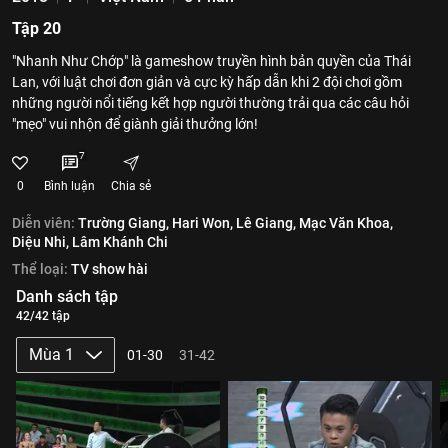
Tập 20
"Nhanh Như Chớp" là gameshow truyền hình bản quyền của Thái
Lan, với luật chơi đơn giản và cực kỳ hấp dẫn khi 2 đội chơi gồm
những người nổi tiếng kết hợp người thường trải qua các câu hỏi
"mẹo" vui nhộn để giành giải thưởng lớn!
7
0
Bình luận
Chia sẻ
Diễn viên:
Trường Giang,
Hari Won,
Lê Giang,
Mạc Văn Khoa,
Diệu Nhi,
Lâm Khánh Chi
Thể loại:
TV show hài
Danh sách tập
42/42 tập
Mùa 1
01-30
31-42