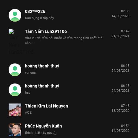
032***226
02:06
14/03/2023
Đau bụng ở tập này
Tâm Nấm Lùn291106
07:42
21/08/2021
Vừa vui vẻ, vừa hài hước và vừa mang tính chất ***
não!!!
hoàng thanh thuý
06:15
24/03/2021
vui quá
hoàng thanh thuý
06:15
24/03/2021
hay
Thien Kim Lai Nguyen
07:45
18/07/2020
AOZ
Phúc Nguyễn Xuân
04:54
14/05/2020
thích nhất tập này :))