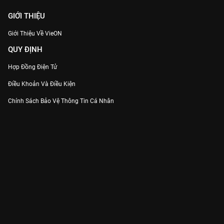
GIỚI THIỆU
Giới Thiệu Về VieON
QUY ĐỊNH
Hợp Đồng Điện Tử
Điều Khoản Và Điều Kiện
Chính Sách Bảo Vệ Thông Tin Cá Nhân
Chính Sách Bảo Vệ Người Tiêu Dùng Dễ Bị Tổn Thương
Thỏa Thuận Sử Dụng Dịch Vụ Mạng Xã Hội
THÔNG TIN
Thông Báo
Trung Tâm Hỗ Trợ
Liên Hệ
Góp Ý