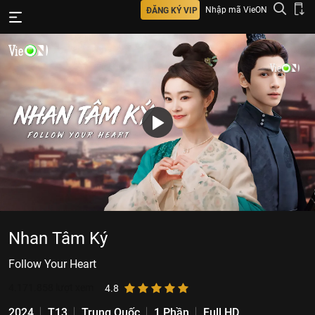
Nhập mã VieON
ĐĂNG KÝ VIP
Nhan Tâm Ký
Follow Your Heart
4.171.858
lượt xem
4.8
2024
T13
Trung Quốc
1 Phần
Full HD