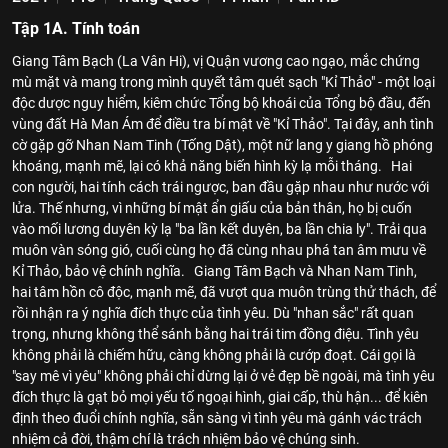
Tập 1A. Tính toán
Giang Tâm Bạch (La Vân Hi), vị Quận vương cao ngạo, mắc chứng
mù mặt và mang trong mình quyết tâm quét sạch "Kỉ Thảo" - một loại
độc dược nguy hiểm, kiêm chức Tổng bộ khoái của Tổng bộ đầu, đến
vùng đất Hà Man Ám để điều tra bí mật về "Kỉ Thảo". Tại đây, anh tình
cờ gặp gỡ Nhan Nam Tinh (Tống Dật), một nữ lang y giang hồ phóng
khoáng, mạnh mẽ, lại có khả năng biến hình kỳ lạ mỗi tháng. Hai
con người, hai tính cách trái ngược, ban đầu gặp nhau như nước với
lửa. Thế nhưng, vì những bí mật ẩn giấu của bản thân, họ bị cuốn
vào mối lương duyên kỳ lạ "ba lần kết duyên, ba lần chia ly". Trải qua
muôn vàn sóng gió, cuối cùng họ đã cùng nhau phá tan âm mưu về
Kỉ Thảo, bảo vệ chính nghĩa. Giang Tâm Bạch và Nhan Nam Tinh,
hai tâm hồn cô độc, mạnh mẽ, đã vượt qua muôn trùng thử thách, để
rồi nhận ra ý nghĩa đích thực của tình yêu. Dù "nhan sắc" rất quan
trọng, nhưng không thể sánh bằng hai trái tim đồng điệu. Tình yêu
không phải là chiếm hữu, càng không phải là cướp đoạt. Cái gọi là
"say mê vì yêu" không phải chỉ dừng lại ở vẻ đẹp bề ngoài, mà tình yêu
đích thực là gạt bỏ mọi yếu tố ngoại hình, giai cấp, thù hận... để kiên
định theo đuổi chính nghĩa, sẵn sàng vì tình yêu mà gánh vác trách
nhiệm cả đời, thậm chí là trách nhiệm bảo vệ chúng sinh.