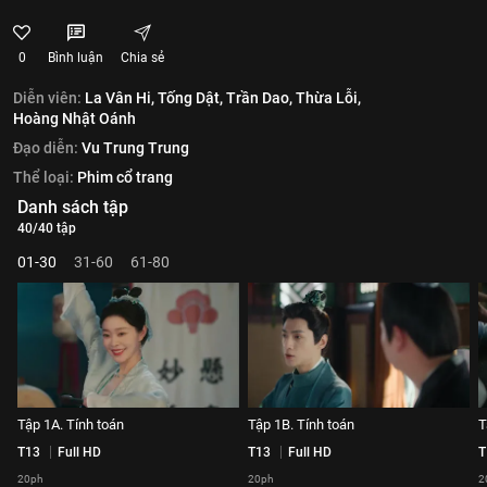
0
Bình luận
Chia sẻ
Diễn viên:
La Vân Hi,
Tống Dật,
Trần Dao,
Thừa Lỗi,
Hoàng Nhật Oánh
Đạo diễn:
Vu Trung Trung
Thể loại:
Phim cổ trang
Danh sách tập
40/40 tập
01-30
31-60
61-80
Tập 1A. Tính toán
Tập 1B. Tính toán
T
T13
Full HD
T13
Full HD
T
20ph
20ph
2