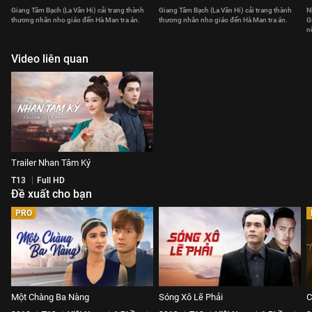
Giang Tâm Bạch (La Vân Hi) cải trang thành
Giang Tâm Bạch (La Vân Hi) cải trang thành
N
thương nhân nho giáo đến Hà Man tra án.
thương nhân nho giáo đến Hà Man tra án.
G
n
Video liên quan
Trailer Nhan Tâm Ký
T13
Full HD
Đề xuất cho bạn
PRO
Một Chàng Ba Nàng
Sóng Xô Lẽ Phải
C